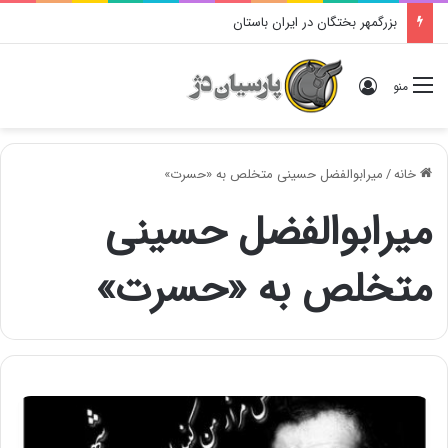
بزرگمهر بختگان در ایران باستان
ورود
منو
خانه
/
میرابوالفضل حسینی متخلص به «حسرت»
میرابوالفضل حسینی
متخلص به «حسرت»