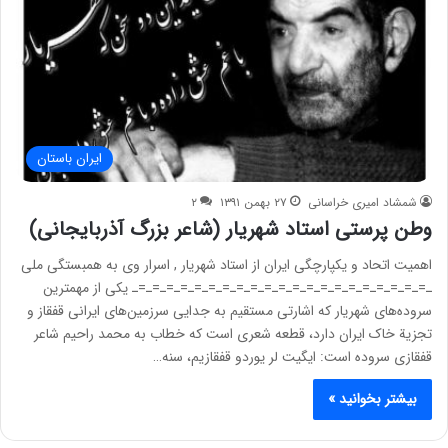
ایران باستان
شمشاد امیری خراسانی
۲۷ بهمن ۱۳۹۱
۲
وطن پرستی استاد شهریار (شاعر بزرگ آذربایجانی)
اهمیت اتحاد و یکپارچگی ایران از استاد شهریار , اسرار وی به همبستگی ملی
ـ=ـ=ـ=ـ=ـ=ـ=ـ=ـ=ـ=ـ=ـ=ـ=ـ=ـ=ـ=ـ=ـ=ـ=ـ=ـ=ـ=ـ یکی از مهمترین
سروده‌های شهریار که اشارتی مستقیم به جدایی سرزمین‌های ایرانی قفقاز و
تجزیة خاک ایران دارد، قطعه شعری است که خطاب به محمد راحیم شاعر
قفقازی سروده است: ایگیت لر یوردو قفقازیم، سنه…
بیشتر بخوانید »