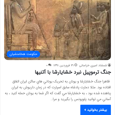
حکومت هخامنشیان
شمشاد امیری خراسانی
۳۱ فروردین ۱۳۹۱
۰
جنگ ترموپيل نبرد خشايارشا با آتنيها
ظاهرا جنگ خشايارشا و يونان به تحريک يوناني هاي ساكن ايران اتفاق
افتاده بود. مثلا دمارت پادشاه سابق اسپارت كه در زمان داريوش به ايران
پناهنده شده بود ، به خشايارشا مي گفت كه اگر شما به يونان حمله كنيد ، به
آساني مي توانيد پلوپونس را بگيريد و مرا…
بیشتر بخوانید »