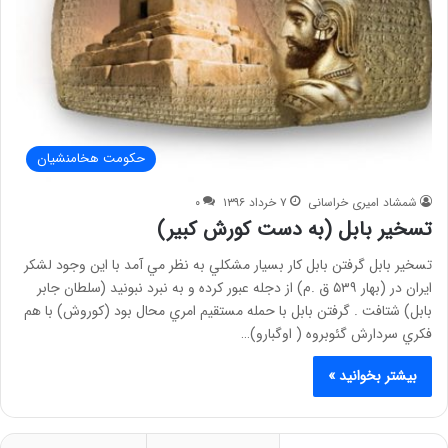
حکومت هخامنشیان
شمشاد امیری خراسانی
۷ خرداد ۱۳۹۶
۰
تسخير بابل (به دست کورش کبیر)
تسخير بابل گرفتن بابل کار بسيار مشکلي به نظر مي آمد با اين وجود لشکر
ايران در (بهار ۵۳۹ ق .م) از دجله عبور کرده و به نبرد نبونيد (سلطان جابر
بابل) شتافت . گرفتن بابل با حمله مستقيم امري محال بود (کوروش) با هم
فکري سردارش گئوبروه ( اوگبارو)…
بیشتر بخوانید »