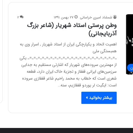
شمشاد امیری خراسانی
۲۷ بهمن ۱۳۹۱
۲
وطن پرستی استاد شهریار (شاعر بزرگ
آذربایجانی)
اهمیت اتحاد و یکپارچگی ایران از استاد شهریار , اسرار وی به
همبستگی ملی
ـ=ـ=ـ=ـ=ـ=ـ=ـ=ـ=ـ=ـ=ـ=ـ=ـ=ـ=ـ=ـ=ـ=ـ=ـ=ـ=ـ=ـ یکی
از مهمترین سروده‌های شهریار که اشارتی مستقیم به جدایی
ن
سرزمین‌های ایرانی قفقاز و تجزیة خاک ایران دارد، قطعه
شعری است که خطاب به محمد راحیم شاعر قفقازی سروده
است: ایگیت لر یوردو قفقازیم، سنه…
بیشتر بخوانید »