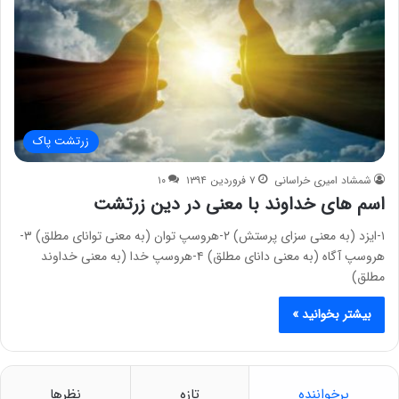
زرتشت پاک
شمشاد امیری خراسانی
۷ فروردین ۱۳۹۴
۱۰
اسم های خداوند با معنی در دین زرتشت
۱-ایزد (به معنی سزای پرستش) ۲-هروسپ توان (به معنی توانای مطلق) ۳-
هروسپ آگاه (به معنی دانای مطلق) ۴-هروسپ خدا (به معنی خداوند
مطلق)
بیشتر بخوانید »
پرخواننده
تازه
نظرها