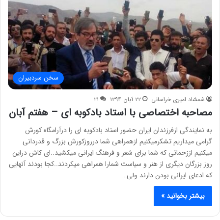
سخن سردبیران
شمشاد امیری خراسانی
۲۲ آبان ۱۳۹۴
۲۱
مصاحبه اختصاصی با استاد بادکوبه ای – هفتم آبان
به نمایندگی ازفرزندان ایران حضور استاد بادکوبه ای را درآرامگاه کورش
گرامی میداریم تشکرمیکنیم ازهمراهی شما درروزکورش بزرگ و قدردانی
میکنیم اززحماتی که شما برای شعر و فرهنگ ایرانی میکشید..ای کاش دراین
روز بزرگان دیگری از هنر و سیاست شمارا همراهی میکردند..کجا بودند آنهایی
که ادعای ایرانی بودن دارند ولی…
بیشتر بخوانید »