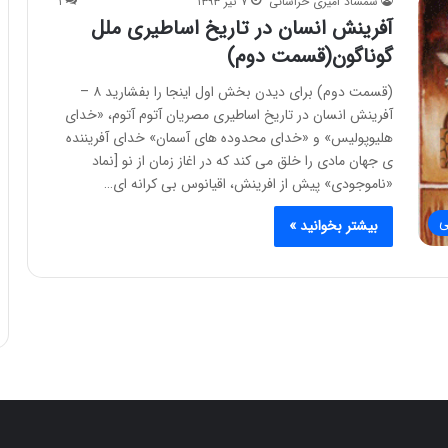
شمشاد امیری خراسانی
۷ تیر ۱۳۹۳
۱
آفرینش انسان در تاریخ اساطیری ملل
گوناگون(قسمت دوم)
(قسمت دوم) برای دیدن بخش اول اینجا را بفشارید ۸ –
آفرینش انسان در تاریخ اساطیری مصریان آتوم آتوم، «خدای
هلیوپولیس» و «خدای محدوده های آسمان» خدای آفریننده
ی جهان مادی را خلق می کند که در اغاز زمان از نو [نماد
«ناموجودی» پیش از افرینش، اقیانوس بی کرانه ای…
ی
بیشتر بخوانید »