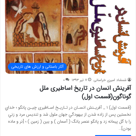
آثار باستانی و ارزش های تاریخی
شمشاد امیری خراسانی
۷ تیر ۱۳۹۳
۰
آفرینش انسان در تاریخ اساطیری ملل
گوناگون(قسمت اول)
(قسمت اول) ۱ _ آفریـنش انسـان در تـاریـخ اسـاطیری چیـن پانگو ؛ خداي
نخستين پس از زاده شدن از بيهودگي جهان ملول شد و تنديس مرد و زني
را با گل پيمانه زد و پانگو عنصر يانگ ( آسمان ) و يين ( زمين ) ؛ [نر و ماده
بودن]…