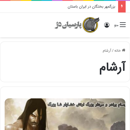
بزرگمهر بختگان در ایران باستان
ورود
منو
خانه
/
آرشام
آرشام