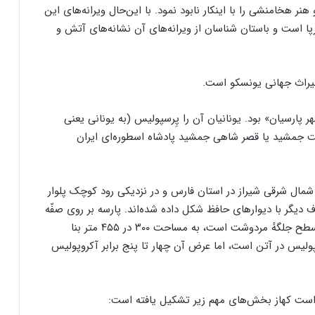
 هخامنشی را با اینکار نابود نمود. با این‌حال ویرانه‌های این
 است و باستان شناسان از ویرانه‌های آن نشانه‌های آتش و
پارسیان» بود. یونانیان آن را پِرسپولیس (به یونانی یعنی
 تخت جمشید یا قصر شاهی جمشید پادشاه اسطوره‌ای ایران
ودشت کنونی و حدود ۴۷ کیلومتری شمال شرقی شیراز در استان فارس و در نزدیکی رود کوچک پلوار
گر با دیوارهای حافظ شکل داده شده‌اند. پارسه بر روی صفّه
یا سکوی سنگی که ارتفاع آن بین ۸ تا ۱۸ متر بالاتر از سطح جلگهٔ مردوشت است، به مساحت ۳۰۰ در ۴۵۵ متر بنا
لیس در آتن است، اما عرض آن چهار تا پنج برابر آکروپولیس