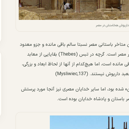
داریوش هخامنش در مصر
ن متاخر باستانی مصر نسبتا سالم باقی مانده و جزو معدود
ساختمان‌های مربوط به دوران حضور هخامنشیان در مصر است. گرچه در تبس (Thebes) بقایایی از معابد
انده است، اما هیچ‌کدام از آنها از لحاظ ابعاد و بزرگی،
 نیستند. (Mysliwiec,137)
 شده بود، اما سایر خدایان مصری نیز آنجا مورد پرستش
صر باستان و پادشاه خدایان بوده است.