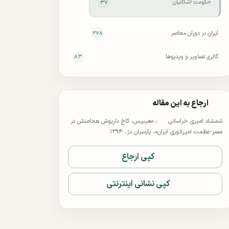
حکومت اشکانیان
۳۷
ایران در دوران معاصر
۲۷۸
گالری تصاویر و ویدیوها
۸۳
ارجاع به این مقاله
شمشاد امیری خراسانی
، «هیبیس، کاخ داریوش هخامنش در
مصر-عظمت امپراتوری ایران»، پارسیان دژ، ۱۳۹۴.
کپی ارجاع
کپی نشانی اینترنتی