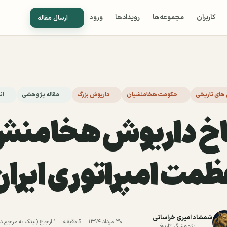
کاربران
مجموعه‌ها
رویدادها
ورود
ارسال مقاله
ش های تاریخی
حکومت هخامنشیان
داریوش بزرگ
مقاله پژوهشی
ان
خ داریوش هخامنش
ظمت امپراتوری ایران
شمشاد امیری خراسانی
۳۰ مرداد ۱۳۹۴
5 دقیقه
۱ ارجاع (لینک به مرجع دیگر)
پژوهشگر تاریخ