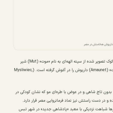
داریوش هخامنش در مصر
در صحنه بسیار مهم دیگر، داریوش که باز به صورت کوک تصویر شده از سینه الهه‌ای به نام «موت» (Mut) شیر
می‌نوشد و در تصویر مجاور آن، الهه‌ای دیگر، «آمائونت» (Amaunet) داریوش را در آغوش گرفته است. (Mysliwiec,
و بدون تاج شاهی و در عوض با طره‌ای مو که نشان کودکی در
و در دست راستش نیز نماد فرمانروایی مصر قرار دارد.
ها شباهت نزدیکی با معبد «پادشاهی جدید» در شهر تبس