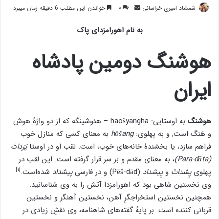
ارسال
شمشاد امیری خراسانی
۰
خواندن این مطلب 6 دقیقه زمان میبرد
ایمیل
به نام اهورامزدای پاک
هوشنگ دومین پادشاه
ایران
هوشنگ
به اوستایی: haošyangha – هئوشینگه که از دو واژهٔ هوش
و هَنگ است, و به پهلوی:
hōšang
به معنای کسی که منازل خوب
فراهم سازد، یا بخشندهٔ خانه‌های خوب، است. لقب او در اوستا
پَرَداتَ
(Para-dāta)
، به معنای مقدم و بر سر قرار گرفته است. این لقب در
[۱]
پهلوی
پِشداتَ
و
پِیشداد
(Pēš-dād) و در فارسی
پیشداد
شده‌است.
وی نخستین شاهی بود که اهورامزدا آتش را به وی شناسانید.
همچنین نخستین استخراجگرِ آهن، نخستین آهنگر و نخستین
قربانی کننده است. بر پایهٔ گفته‌های شاهنامه، وی نقشِ زیادی در