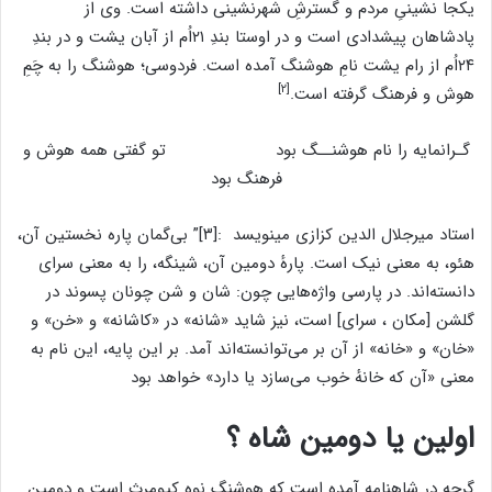
یکجا نشینیِ مردم و گسترشِ شهرنشینی داشته است. وی از
پادشاهان پیشدادی است و در اوستا بندِ ۲۱اُم از آبان یشت و در بندِ
۲۴اُم از رام یشت نامِ هوشنگ آمده است. فردوسی؛ هوشنگ را به چَمِ
[۲]
هوش و فرهنگ گرفته است.
گـرانمایه را نام هوشنــگ بود تو گفتی همه هوش و
فرهنگ بود
استاد میرجلال الدین کزازی مینویسد :[۳]” بی‌گمان پاره نخستین آن،
هئو، به معنی نیک است. پارهٔ دومین آن، شینگه، را به معنی سرای
دانسته‌اند. در پارسی واژه‌هایی چون: شان و شن چونان پسوند در
گلشن [مکان ، سرای] است، نیز شاید «شانه» در «کاشانه» و «خن» و
«خان» و «خانه» از آن بر می‌توانسته‌اند آمد. بر این پایه، این نام به
معنی «آن که خانه‌ٔ خوب می‌سازد یا دارد» خواهد بود
اولین یا دومین شاه ؟
گرچه در شاهنامه آمده است که هوشنگ نوه کیومرث است و دومین