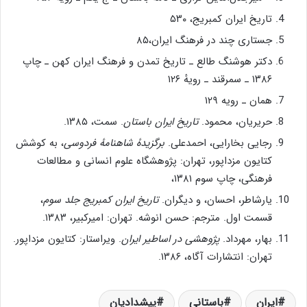
تاریخ ایران کمبریج، ۵۳۰
جستاری چند در فرهنگ ایران،۸۵
دکتر هوشنگ طالع ـ تاریخ تمدن و فرهنگ ایران کهن ـ چاپ
۱۳۸۶ ـ سمرقند ـ رویهٔ ۱۲۶
همان ـ رویه ۱۲۹
حریریان، محمود.
تاریخ ایران باستان
. سمت، ۱۳۸۵.
رجایی بخارایی، احمدعلی.
برگزیدهٔ شاهنامهٔ فردوسی
، به کوشش
کتایون مزداپور، تهران: پژوهشگاه علوم انسانی و مطالعات
فرهنگی، چاپ سوم ۱۳۸۱،
یارشاطر، احسان، و دیگران.
تاریخ ایران کمبریج جلد سوم
،
قسمت اول. مترجم: حسن انوشه. تهران: امیرکبیر، ۱۳۸۳.
بهار، مهرداد.
پژوهشی در اساطیر ایران
. ویراستار: کتایون مزداپور.
تهران: انتشارات آگاه، ۱۳۸۶.
ایران
باستانی
پیشدادیان