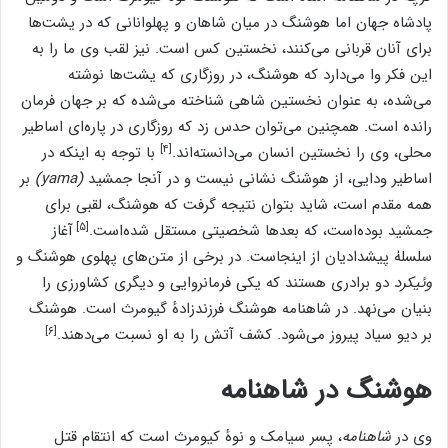
پادشاه جهان اما هوشنگ در میان شاهان و پهلوانانی که در یشت‌ها
برای آنان قربانی می‌کنند، نخستین کس است. نیز لقب وی ما را به
این فکر وا می‌دارد که هوشنگ، در روزگاری که یشت‌ها نوشته
می‌شده، به عنوان نخستین شاهی شناخته می‌شده که بر جهان فرمان
رانده است. همچنین می‌توان حدس زد که روزگاری در پاره‌ای اساطیر
[۴]
محلی، وی را نخستین انسان می‌دانسته‌اند.
با توجه به اینکه در
اساطیر ودایی، از هوشنگ نشانی نیست و در آنجا جمشید
(yama)
بر
همه مقدم است، شاید بتوان نتیجه گرفت که هوشنگ، لقبی برای
[۵]
جمشید بوده‌است، که بعدها شخصیتی مستقل شده‌است.
آغاز
سلسلهٰ پیشدادیان از اینجاست. در برخی از متن‌های پهلوی هوشنگ و
وئیکرد
دو برادری هستند که یکی فرمانروایی و دیگری کشاورزی را
بنیان می‌نهد. در شاهنامه هوشنگ فرزندزادهٔ گیومرث است. هوشنگ
[۶]
بر دیو سیاد پیروز می‌شود. کشف آتش را به او نسبت می‌دهند.
هوشنگ در شاهنامه
وی در
شاهنامه
، پسر سیامک و نوهٔ کیومرث است که انتقام قتل