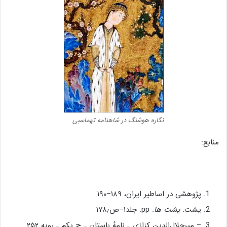
نگاره هوشنگ در شاهنامه تهماسبی
منابع:
پژوهشی در اساطیر ایران، ۱۸۹–۱۹۰
یشت.
یشت ها
. pp. جلد۱–ص۱۷۸٫
– میرجلال‌الدین کزازی ـ نامهٔ باستان ـ ج یکم ـ رویه ۲۵۲