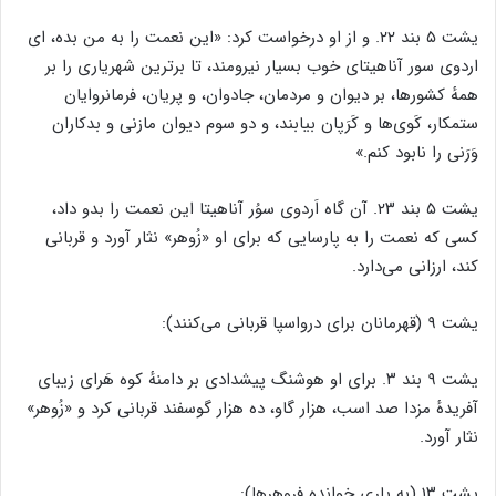
یشت ۵ بند ۲۲. و از او درخواست کرد: «این نعمت را به من بده، ای
اردوی سور آناهیتای خوب بسیار نیرومند، تا برترین شهریاری را بر
همهٔ کشورها، بر دیوان و مردمان، جادوان، و پریان، فرمانروایان
ستمکار، کَوی‌ها و کَرَپان بیابند، و دو سوم دیوان مازنی و بدکاران
وَرَنی را نابود کنم.»
یشت ۵ بند ۲۳. آن گاه اَردوی سوُر آناهیتا این نعمت را بدو داد،
کسی که نعمت را به پارسایی که برای او «زُوهر» نثار آورد و قربانی
کند، ارزانی می‌دارد.
یشت ۹ (قهرمانان برای درواسپا قربانی می‌کنند):
یشت ۹ بند ۳. برای او هوشنگ پیشدادی بر دامنهٔ کوه هَرای زیبای
آفریدهٔ مزدا صد اسب، هزار گاو، ده هزار گوسفند قربانی کرد و «زُوهر»
نثار آورد.
یشت ۱۳ (به یاری خوانده فروهرها):