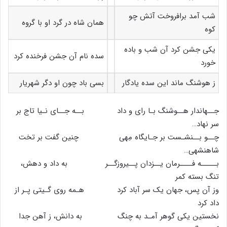
شب آمد برافروخت آتش چو
همان شاه در گرد او با گروه
کوه
یکی جشن کرد آن شب و باده
سده نام آن جشن فرخنده کرد
خورد
ز هوشنگ ماند این سده یادگار
بسی باد چون او دگر شهریار
جــهاندار هــوشنگ بـا رای و داد بــه جــای نـیا تاج بر
سر نهاد…
چــو بــنشـست بر جـایگاه مِهی چنین گفت بر تخت
شاهنشهی…
بـــــه فــــرمان یــزدان پــیروزگــر به داد و دهش،
تنگ بسته کمر
وز آن پس، جهان یک سر آباد کرد هـمه روی گـیتی پـر از
داد کرد
نخستین یکی گوهر آمـد به چنگ به دانش، ز آهن جدا