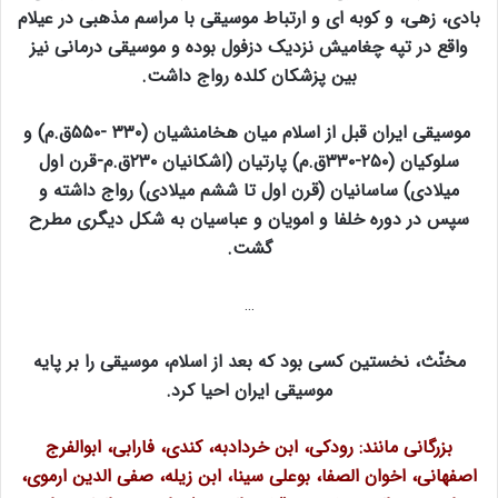
بادی، زهی، و کوبه ای و ارتباط موسیقی با مراسم مذهبی در عیلام
واقع در تپه چغامیش نزدیک دزفول بوده و موسیقی درمانی نیز
بین پزشکان کلده رواج داشت.
موسیقی ایران قبل از اسلام میان هخامنشیان (۳۳۰ -۵۵۰ق.م) و
سلوکیان (۲۵۰-۳۳۰ق.م) پارتیان (اشکانیان ۲۳۰ق.م-قرن اول
میلادی) ساسانیان (قرن اول تا ششم میلادی) رواج داشته و
سپس در دوره خلفا و امویان و عباسیان به شکل دیگری مطرح
گشت.
…
مخنّث، نخستین کسی بود که بعد از اسلام، موسیقی را بر پایه
موسیقی ایران احیا کرد.
بزرگانی مانند: رودکی، ابن خردادبه، کندی، فارابی، ابوالفرج
اصفهانی، اخوان الصفا، بوعلی سینا، ابن زیله، صفی الدین ارموی،