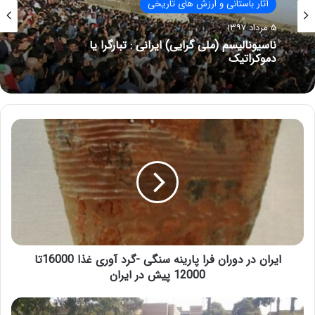
آثار باستانی و ارزش های تاریخی
۵ مرداد ۱۳۹۷
ناسیونالیسم (ملی گرایی) ایرانی : تبارگرا یا
دموکراتیک
ايران در دوران فرا پارينه سنگی -گرد آوری غذا 16000تا
12000 پيش در ايران