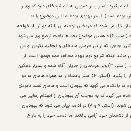
نام میگیرد. استر پسر عمویی به نام مُردخای دارد که وی را
 بوده است). استر یهودی بوده اما این موضوع را به
ن ذکر می شود که مردخای توطئه ای را که دو تن از خواجه
سرایان بر ضد شاه ترتیب داده بوده اند کشف می کند (استر، ۲) و همین موضوع بعد ها باعث ترفیع وی می شود.
ن همداتای اجاجی که از بی حرمتی مردخای و تعظیم نکردن او دل
یلی مانند اینکه شرایع قوم یهود مخالف همه قومها است، از
شاه اجازه می خواهد تا تمام آنان را به هلاکت رساند. (استر، ۳) ولی مردخای از جریان آگاه شده و بسیار غمگین
می شود. مردخای از استر می خواهد که جلوی این کار را بگیرد. (استر، ۴) استر پادشاه را به همراه هامان به دو
۵) استر در میهمانی دوم به پادشاه می گوید که یهودی است و هامان قصد نابودی
دامه استر حکمی از شاه می گیرد که به موجب آن یهودیان از انهدام رهایی می
یابند و دشمنان یهود به ویژه هامان به دار آویخته می شوند. (استر، ۷ و ۸) در ادامه بیان می شود که یهودیان
ز دشمنان خود آرامی یافتند اما دست خود را به تاراج