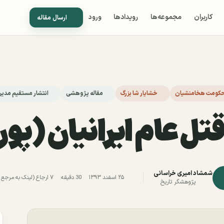
کاربران
مجموعه‌ها
رویدادها
ورود
ارسال مقاله
کومت هخامنشیان
خشایار شا بزرگ
مقاله پژوهشی
انتشار مستقیم مدیر
قتل عام ایرانیان (پو
شمشاد امیری خراسانی
۲۵ اسفند ۱۳۹۳
30 دقیقه
۷ ارجاع (لینک به مرجع دیگر)
پژوهشگر تاریخ