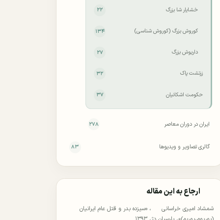
خشایار شا بزرگ
۲۲
کوروش بزرگ (کوروش شناسی)
۱۳۴
داریوش بزرگ
۲۷
زرتشت پاک
۳۲
حکومت اشکانیان
۳۷
ایران در دوران معاصر
۲۷۸
گالری تصاویر و ویدیوها
۸۳
ارجاع به این مقاله
شمشاد امیری خراسانی
، «سیزده بدر و قتل عام ایرانیان
(پوریوم،پوریم)»، پارسیان دژ، ۱۳۹۳.