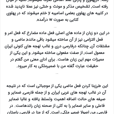
رفته است‚ تشخیص مذکر و مونث و خنثی نیز عملا ناپدید شده
در کتیبه های پهلوی بعضی اسامیبه y ختم میشوند که در پهلوی
کتابی به صورت w درآمده.
…
در این دو زبان از ماده های اصلی فعل ماده مضارع که فعل امر و
فعل التزامی نیز از آن ساخته میشود باقی مانده; ماضی و
مشتقات آن‚ چنانکه درفارسی دری و غالب لهجه های کنونی ایران
معمول است‚ از صفت مفعولی ساخته میشود‚ و این یکی از
ممیزات مهم این زبان هاست. برای ادای معنی من گفتم در
حقیقت عبارت گفته من با ضمیرملکی به کار میرود.
…
این طرزبنا کردن فعل ماضی یکی از موجباتی است که در نتیجه
آن در غالب لهجه های غربی ایران‚ و از جمله فارسی‚ ضمایر و
صیغه های حالت اضافه اهمیت وتسلط یافته و غالبا ضمایر
فاعلی و سایر ضمایر را به کلی از صحنه زبان راندهاست. در
فارسی من اصولا ضمیر ملکی است‚ که از منا در فارسی باستان