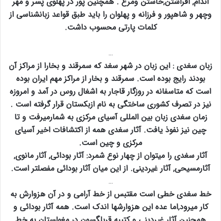
اندام‚ افراشتن‚خاستن ومرغ . همچنین پور در پهلوی پسر و مهر
وچهر و شاهپور و فرزانه و پهلوان را باید طبق قواعد زبانشناسی از
کلمات پارتی محسوب داشت.
…
زبان سغدی : این زبان در شهر سغد که سمرقند و بخارا از مراکز آن
بودند رایج بوده است. سمرقند و بخار از مراکز مهم ایران بوده
است که متاسفانه در روزگار قاجار به اشغال روس در آمد و امروزه
نیز در تصرف کشوری ساختگی به نام ازبکستان قرار گرفته است .
زمان سغدی زبان بین المللی آسیای مرکزی به شمارمیرفت و تا
چین نیز نفوذ یافت. آثار سغدی همه از اکتشافات اخیر آسیای
مرکزی و چین است.
آثار سغدی را میتوان از چهار نوع شمرد: آثار بودائی‚ آثار مانوی‚
آثارمسیحی‚ آثار غیردینی. از این میان آثار بودائی مفصلتر است.
…
خط سغدی خطی است مقتبس از خط آرامی و در آن هزوارش به
کار میرود‚اما عده این هزوارشها اندک است. همه آثار بودائی و
همچنین آثار غیردینی و کتیبه قربلگسون در مغولستان به خط