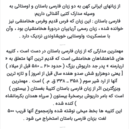
از زبانهای ایرانی کهن به دو زبان فارسی باستان و اوستائی به
وسیله مدارک کتبی آشنائی داریم:
فارسی باستان : این زبان که فرس قدیم وفرس هخامنشی نیز
خوانده شده ، زبان رسمی آریاییان دردورۀ هخامنشیان بود ، وآن
با سنسکریت واوستایی خویشاوندی نزدیک دارد .
…..
مهمترین مدارکی که از زبان فارسی باستان در دست است ، کتیبه
های شاهنشاهان هخامنشی است که قدیم ترین آنها متعلق به «
اریارمنه » پدر جد داریوش بزرگ ( حدود ۶۱۰ ـ ۵۸۰ قبل از میلاد )
[ یعنی دوهزارو شش صدو هفده سال قبل از امروز ] و تازه ترین
آنها از ارد شیر سوم ( ۳۵۸ ـ ۳۳۸ ق. م. ) است . مهمترین
وبزرگترین اثر از زبان فارسی باستان کتیبۀ بغستان ( بیستون )
است که بامر داریوش برصخرۀ بیستون ( سرراه همدان بکرمانشاه
) کنده شده .
این کتیبه ها بخط میخی نوشته شده وازمجموع آنها قریب ۵۰۰
لغت بزبان فارسی باستان استخراج می شود .
…..