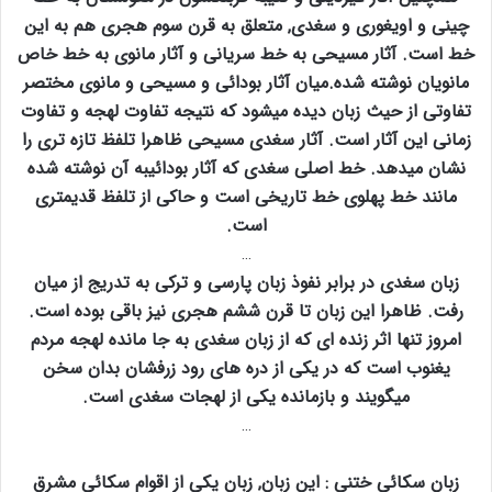
چینی و اویغوری و سغدی‚ متعلق به قرن سوم هجری هم به این
خط است. آثار مسیحی به خط سریانی و آثار مانوی به خط خاص
مانویان نوشته شده.میان آثار بودائی و مسیحی و مانوی مختصر
تفاوتی از حیث زبان دیده میشود که نتیجه تفاوت لهجه و تفاوت
زمانی این آثار است. آثار سغدی مسیحی ظاهرا تلفظ تازه تری را
نشان میدهد. خط اصلی سغدی که آثار بودائیبه آن نوشته شده
مانند خط پهلوی خط تاریخی است و حاکی از تلفظ قدیمتری
است.
…
زبان سغدی در برابر نفوذ زبان پارسی و ترکی به تدریج از میان
رفت. ظاهرا این زبان تا قرن ششم هجری نیز باقی بوده است.
امروز تنها اثر زنده ای که از زبان سغدی به جا مانده لهجه مردم
یغنوب است که در یکی از دره های رود زرفشان بدان سخن
میگویند و بازمانده یکی از لهجات سغدی است.
…
زبان سکائی ختنی : این زبان‚ زبان یکی از اقوام سکائی مشرق