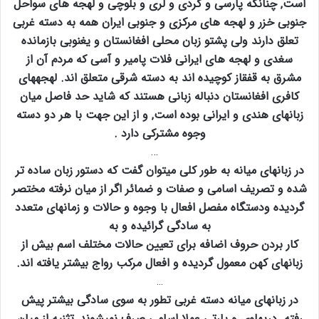
است‚ چنانکه پارسی و کردی و لری و بلوچی و لهجه های سواحل
جنوبی خزر و لهجه های مرکزی و جنوبی ایران همه به دسته غربی
تعلق دارند ولی پشتو زبان محلی افغانستان و یغنوبی بازمانده
سغدی و لهجه های ایرانی فلات پامیر و آسی که مردم آن از
مشرق به قفقاز کوچیده اند به دسته شرقی متعلق اند. لهجههای
کافری افغانستان دنباله زبانی هستند که شاید حد فاصل میان
زبانهای هندی و ایرانی بوده است‚ و از این جهت با هر دو دسته
وجوه مشترکی دارد .
…
در زبانهای میانه به طور کلی میتوان گفت که دستور زبان ساده تر
شده و تصریف اسامی و صفات و ضمائر اگر از میان نرفته مختصر
گردیده ودستگاه مفصل افعال با وجوه و حالات و زمانهای متعدد
به سادگی گرائیده و به
کار بردن حروف اضافه برای تعیین حالات مختلف اسم بیش از
زبانهای کهن معمول گردیده و افعال مرکب رواج بیشتر یافته اند.
…
در زبانهای میانه دسته غربی تطور به سوی سادگی بیشتر پیش
رفته. درپهلوی و پارتی عملا اسامی صرف نمیشوند‚ تثنیه از میان