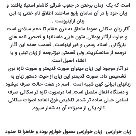
است که یک زمان برختن در جنوب شرقی کاشغر استیلا یافتند و
زبان خود را در آن سامان رایج ساختند اطلاق نام ختنی به این
زبان ازاینروست .
آثار زبان سکائی عموما متعلق به قرن هفتم تا دهم میلادی است
و عبارت ازآثار بودائی‚ متون طبی‚ داستانها و قصص‚ نامه های
بازرگانی ‚ اسناد رسمی و غیر اینهاست. قسمت عمده این آثار
ترجمه از سانسکریت‚ ولی قسمتی نیزترجمه از زبان تبتی و یا
انشاء اصیل است.
در آثار موجود این زبان میتوان صورت قدیمتر و صورت تازه تری
تشخیص داد. صورت قدیمتر این زبان از حیث دستور زبان به
زبانهای ایرانی کهن شبیه است : اسم در هفت حالت صرف میشود
و دستگاه افعال مفصل است‚ اما درصورت تازه تر سکائی صرف
اسامی خیلی ساده تر شده. تلخیص فوق العاده اصوات سکائی
تازه یکی از ممیزات آن به شمار میرود.
…
زبان خوارزمی : زبان خوارزمی معمول خوارزم بوده و ظاهرا تا حدود