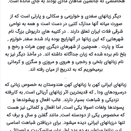
هخامنشی که جانشین شاهان مادی بودند به جای مانده است.
…
دیگر زبانهای سغدی و خوارزمی و سکائی و پارتی است که از
صورت میانه آنها مدارک کتبی در دست است و همه به نواحی
شرقی فلات ایران تعلق دارند . در کتیبه های داریوش بزرگ نام
شهرهایی که این زبانها در آنهارایج بوده یاد شده: سغد‚ خوارزم ‚
سکا و پارت . همچنین از شهرهای دیگری چون هرات و رخج و
بلخ نام برده شده که زبان جداگانه داشته اند. در مآخذ دیگر نیز به
نام زبانهای بلخی و رخجی و هروی و مروزی و سگزی و کرمانی
برمیخوریم که به تدریج از میان رفته اند.
…
زبانهای ایرانی کهن با زبانهای کهن هندوستان به خصوص زبانی که
درسرودهای ودا ‚ که قدیمترین اثر زبانهای آریائی است‚ به کاررفته
نزدیکی و شباهت بسیار دارند. غالب افعال و پیشوندها و
پسوندها ولغات اصولا یکی است‚ اما افعال و کلماتی نیز هست
که مخصوص یکی از دودسته است‚ مانند گفتن و سال و برف که
تنها درزبانهای ایرانی دیده میشود. برای دریافتن شباهت اساسی
این زبانها میتوان به ده عدد اول زبان سانسکریت و اوستائی