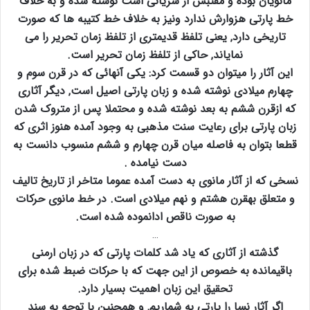
مانویان بوده و مقتبس از سریانی است نوشته شده و به خلاف
خط پارتی هزوارش ندارد ونیز به خلاف خط کتیبه ها که صورت
تاریخی دارد‚ یعنی تلفظ قدیمتری از تلفظ زمان تحریر را می
نمایاند‚ حاکی از تلفظ زمان تحریر است.
این آثار را میتوان دو قسمت کرد: یکی آنهائی که در قرن سوم و
چهارم میلادی نوشته شده و زبان پارتی اصیل است‚ دیگر آثاری
که ازقرن ششم به بعد نوشته شده و محتملا پس از متروک شدن
زبان پارتی برای رعایت سنت مذهبی به وجود آمده هنوز اثری که
قطعا بتوان به فاصله میان قرن چهارم و ششم منسوب دانست به
دست نیامده .
نسخی که از آثار مانوی به دست آمده عموما متاخر از تاریخ تالیف
و متعلق بهقرن هشتم و نهم میلادی است. در خط مانوی حرکات
به صورت ناقص ادانموده شده است.
…
گذشته از آثاری که یاد شد کلمات پارتی که در زبان ارمنی
باقیمانده به خصوص از این جهت که با حرکات ضبط شده برای
تحقیق این زبان اهمیت بسیار دارد.
اگر آثار نسا را پارتی به شماریم‚ و همچنین با توجه به سند