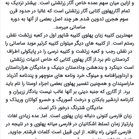
و ازاین میان سهم عمده خاص آثار زرتشتی است. بیشتر نزدیک به
تمام آثارپهلوی کتابی آثار زرتشتی است که غالبا در حدود قرن
سوم هجری تدوین شده‚ هر چند اصل بعضی از آنها به دوره
ساسانی میرسد.
مهمترین کتیبه زبان پهلوی کتیبه شاپور اول در کعبه زرتشت نقش
رستم است. از کتیبه های دیگر میتوان کتیبه کرتیر موبد ساسانی را
در نقش رجب و کعبه زرتشت و کتیبه نرسی را در پایکولی اطراف
کردستان نام برد.از آثار پهلوی کتابی که خاص ادبیات زرتشتی
است دینکرد و بندهشن ودادستان دینیک و مادیگان هزارداستان
و ارداویرافنامه و مینوگ خرد ونامه های منوچهر و پندنامه آذرباد
ماراسپندان و همچنین تفسیر پهلوی بعضی اجزاء اوستا را نام باید
برد. از آثاری که جنبه دینی بر آنها غالب نیست یادگار زریران و
کارنامه اردشیر بابکان و درخت آسوریگ و خسرو کواتان وریذک و
مادیگان شترنگ درخور ذکر است.
زبان فارسی کنونی دنباله زبان پهلوی است. اما‚ عده زیادی لغات
پارتیاز زمان تسلط اشکانیان در فارسی میانه پهلوی و در نتیجه در
فارسی کنونی راه یافته. از این قبیل است کلمات فرشته‚ جاوید‚