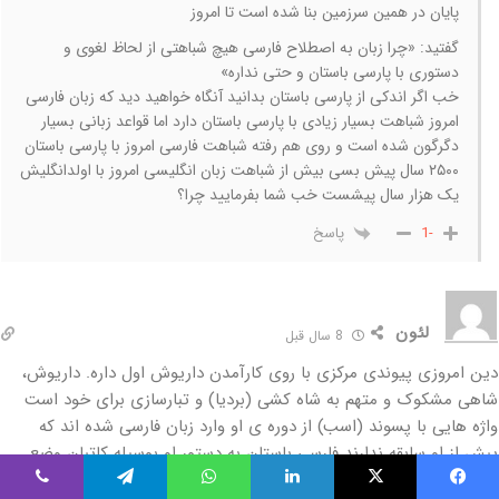
پایان در همین سرزمین بنا شده است تا امروز
گفتید: «چرا زبان به اصطلاح فارسی هیچ شباهتی از لحاظ لغوی و
دستوری با پارسی باستان و حتی نداره»
خب اگر اندکی از پارسی باستان بدانید آنگاه خواهید دید که زبان فارسی
امروز شباهت بسیار زیادی با پارسی باستان دارد اما قواعد زبانی بسیار
دگرگون شده است و روی هم رفته شباهت فارسی امروز با پارسی باستان
۲۵۰۰ سال پیش بسی بیش از شباهت زبان انگلیسی امروز با اولدانگلیش
یک هزار سال پیشست خب شما بفرمایید چرا؟
پاسخ
-1
لئون
8 سال قبل
دین امروزی پیوندی مرکزی با روی کارآمدن داریوش اول داره. داریوش،
شاهی مشکوک و متهم به شاه کشی (بردیا) و تبارسازی برای خود است
واژه هایی با پسوند (اسب) از دوره ی او وارد زبان فارسی شده اند که
پبش از او سابقه ندارند فارسی باستان به دستور او بوسیله کاتبان وضع
شده و پدرش که گشتاسب یا ویشتاسب نامیده شده و ساتراب ولایت
یس بوک
X
لینکدین
واتس آپ
تلگرام
وایبر