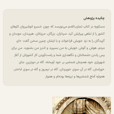
چکیده پژوهش
مسکویه در کتاب تجارب‌الامم می‌نویسد که چون خسرو انوشیروان کارهای
کشور را از تباهی پیرایش کرد، سرداران، بزرگان، مرزبانان، هیربدان، موبدان و
گزیدگان را به نزد خویش فراخواند و با ایشان چنین سخن گفت: «ای
مردم، هوش و گوش خویش به من بسپرید و اندرز من بشنوید. من برای
پس راندن دشمنانتان و نگاهداری شما و راست‌آوردن کار کشورتان از آغاز
شهریاری خود همچنان شمشیر بر خود آویخته، گاه در دورترین جای
خوراسان، گاه در آن سوی خوربردان، گاه در نیمروز و گاه در سوی اباختر،
همواره آماج شمشیرها و نیزه‌ها بوده‌ام و هموار