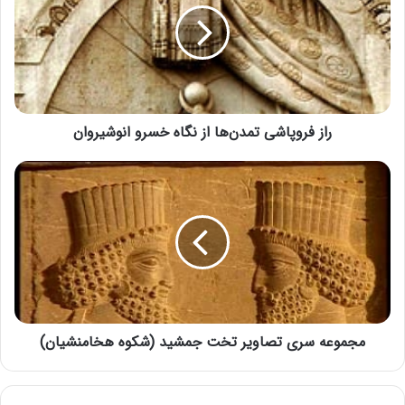
راز فروپاشی تمدن‌ها از نگاه خسرو انوشیروان
مجموعه سری تصاویر تخت جمشید (شکوه هخامنشیان)