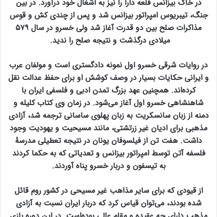
در خاک بیزانس قلعه دارا را نیز به اشغال خود درآورد. در بین
جنگ، تیبریوس امپراتور بیزانس شد و پس از چندی کش و قوس
مذاکرات صلح بین دو قدرت آغاز شد ولی خسرو در سال ۵۷۹
میلادی درگذشت و نتیجه صلح را ندید.
در روایات شرقی خسرو اول نمونه دادگستری است و مولفان عرب
و ایرانی حکایات بسیار در وصف کوشش او برای حفظ عدالت نقل
کرده‌اند. همچنین عهد بزرگ تمدن ادبی و فلسفی ایران با
شاهنشاهی خسرو اول آغاز می‌شود. در زمان وی کتاب کلیله و
دمنه از زبان سانسکریت به زبان پهلوی ساسانی ترجمه شد، آزادی
مذهبی برای ادیان غیر زرتشتی، مانند مسیحیت و یهودیت وجود
داشت. هفت تن از فیلسوفان یونان در نتیجه تعطیلی مدرسهٔ
فلسفه آتن توسط امپراتور بیزانس و تعدیاتی که به حکما کردند
به تیسفون و دربار خسرو پناه آوردند.
از قیودی که برای سایر مذاهب غیر مسیحی در کشور روم قائل
شده بودند، می‌توان قیاس کرد که دربار ایران نسبت به آزادی
مذهب دارای چه عقیده و مقام عالی بوده‌است. در این دوره بازی