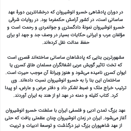
در دوران پادشاهی خسرو انوشیروان که درخشانترین دورهٔ عهد
ساسانی است، در کشور آرامش حکمفرما بود. در روایات شرقی
خسرو انوشیروان نمونهٔ دادگستری و جوانمردی و رحمت است و
مؤلفان عرب و ایرانی حکایات بسیار در وصف جد و جهد او برای
حفظ عدالت نقل کرده‌اند.
مشهورترین بنایی که پادشاهان ساسانی ساخته‌اند قصری است
که تخت تاثیر گویش عربی اشغالگران مسلمان طاق کسری یا
ایوان کسری نامیده می‌شود و هنوز ویرانهٔ آن موجب حیرت است.
ساختمان این بنا را به خسرو انوشیروان نسبت داده‌اند. وی
ترتیب خراج ملک و ضبط لشکر داد و دفتر عرض و عارض، او پیدا
کرد. کتاب کلیله و دمنه در عهد او از هند به ایران آوردند.
عهد بزرگ تمدن ادبی و فلسفی ایران با سلطنت خسرو انوشیروان
آغاز می‌شود. ایران در زمان انوشیروان چنان عظمتی یافت که حتی
از عهد شاهپوران بزرگ نیز درگذشت و توسعهٔ ادبیات و تربیت