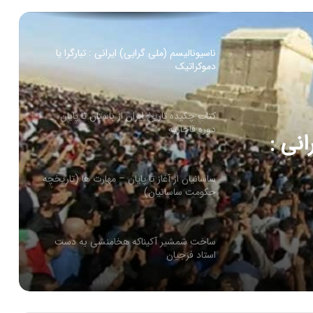
مجذوب کننده است
ناسیونالیسم (ملی گرایی) ایرانی : تبارگرا یا
دموکراتیک
کتاب چکیده تاریخ ایران از باستان تا پایان
دوره قاجاربه
انی :
ساسانیان از آغاز تا پایان – مهارت ها (تاریخچه
حکومت ساسانیان)
ساخت شمشیر آکیناکه هخامنشی به دست
استاد فرجیان
اسطوره های هر ملت