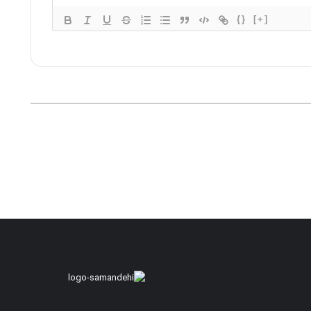
{}
[+]