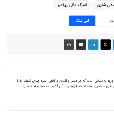
ندی شاپور
مرگ مانی پیغمبر
اسطوره های هر ملت
کپی لینک
آشنایی با برزویه پزشك
فیس بوک
X
لینکدین
اشتراک گذاری از طریق ایمیل
چاپ
نگاهی بر اسطوره های ایران زمین
تاریخچه خلیج فارس خلیج پارس (خلیج
آریایی)
رود به دنیایی است که جز عشق و افتخار و گاهی اندوه چیزی انتظار ما را
های ما ذخیره شده است تا بتوانیم با آن آگاهی به خود و فرا خود را
اخترشناسی (ستاره شناسی) در ایران باستان
یادگار عصر ساسانی در شمال جمهوری باکو،