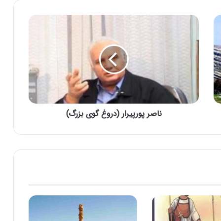
آشنایی با برزویه پزشك
نگاهی بر اسطوره های ایران زمین
تاریخچه خلیج فارس خلیج پارس (خلیج
آریایی)
ناصر پورپیرار (دروغ گوی بزرگ)
اخترشناسی (ستاره شناسی) در ایران باستان
یادگار عصر ساسانی در شمال جمهوری باکو،
مجذوب کننده است