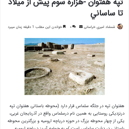
تپه هفتوان -هزاره سوم پيش از ميلاد
تا ساساني
ارسال
شمشاد امیری خراسانی
۰
خواندن این مطلب 1 دقیقه زمان میبرد
ایمیل
هفتوان تپه در جلگه سلماس قرار دارد (محوطه باستانی هفتوان تپه
درنزدیکی روستایی به همین نام درسلماس واقع در آذربایجان غربی،
یکی از چهار محوطه بزرگ در حوزه دریاچه ارومیه و بزرگترین محوطه
باستانی در دشت سلماس است.)و به حوضه آبريز درياچه اروميه