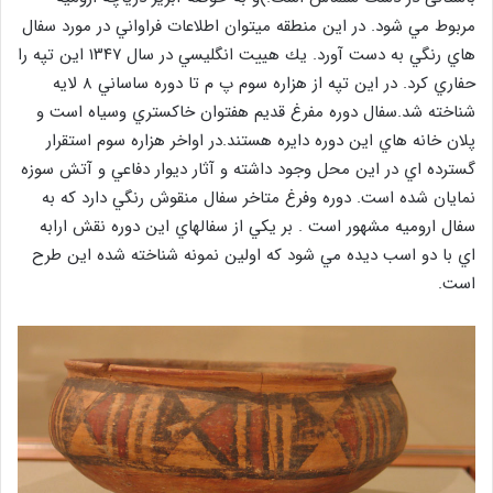
مربوط مي شود. در اين منطقه ميتوان اطلاعات فراواني در مورد سفال
هاي رنگي به دست آورد. يك هييت انگليسي در سال ۱۳۴۷ اين تپه را
حفاري كرد. در اين تپه از هزاره سوم پ م تا دوره ساساني ۸ لايه
شناخته شد.سفال دوره مفرغ قديم هفتوان خاكستري وسياه است و
پلان خانه هاي اين دوره دايره هستند.در اواخر هزاره سوم استقرار
گسترده اي در اين محل وجود داشته و آثار ديوار دفاعي و آتش سوزه
نمايان شده است. دوره وفرغ متاخر سفال منقوش رنگي دارد كه به
سفال اروميه مشهور است . بر يكي از سفالهاي اين دوره نقش ارابه
اي با دو اسب ديده مي شود كه اولين نمونه شناخته شده اين طرح
است.