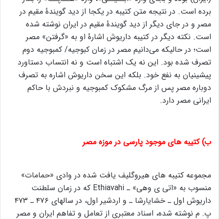
برده است. در نتیجه متن کتیبه در یکجا از دید گویندۀ مقیم در
مصر و در جای دیگر از دید گویندۀ مقیم در ایران نوشته شده
است. نکته دیگر در کتیبه داریوش اشارۀ او به «گرفتن» مصر
است؛ در حالیکه می‌دانیم مصر در زمان کبوجیه/ کمبوجیه دوم
تصرف شده بود. این نه یک اشتباه است و نه انتساب دستاورد
پیشینیان به نفع خود. بلکه این سخن داریوش اشاره به تصرف
دوباره مصر پس از مرگ مشکوک کمبوجیه و نبردش با حاکم
ایرانی مصر دارد.
ب) کتیبه های موجود پارسی در موزه مصر
مجموعه کتیبه هاى هیروگلیف یافت شده در وادى «حمامات»
منسوب به «اتى ى وهى» ـ Ethiavahi که در زمان سلطنت
داریوش اول ـ خشایارشا ـ و اردشیر اول، در سالهاى ۴۷۶ ـ ۴۷۳
پ. م نوشته شده، اسناد معتبرى از تعامل و تفاهم ایران و مصر