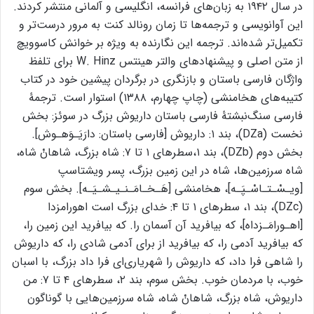
در سال ۱۹۴۲ به زبان‌های فرانسه، انگلیسی و آلمانی منتشر کردند.
این آوانویسی و ترجمه‌ها تا زمان رونالد کنت به مرور درست‌تر و
تکمیل‌تر شده‌اند. ترجمه این نگارنده به ویژه بر خوانش کاسوویچ
از متن اصلی و پیشنهادهای والتر هینتس W. Hinz برای تلفظ
واژگان فارسی باستان و بازنگری در برگردان پیشین خود در کتاب
کتیبه‌های هخامنشی (چاپ چهارم، ۱۳۸۸) استوار است. ترجمۀ
فارسی سنگ‌نبشتۀ فارسی باستان داریوش بزرگ در سوئز: بخش
نخست (DZa)، بند ۱: داریوش [فارسی باستان: دارَیَـوَهـوش].
بخش دوم (DZb)، بند ۱،سطرهای ۱ تا ۷: شاه بزرگ، شاهانْ شاه،
شاه سرزمین‌ها، شاه در این زمین بزرگ، پسر ویشتاسپ
[ویـسْـتـاسْـپَـه]، هخامنشی [هَـخـامَـنـیـشـیَـه]. بخش سوم
(DZc)، بند ۱، سطرهای ۱ تا ۴: خدای بزرگ است اهورامزدا
[اهـورامَـزداه]، که بیافرید آن آسمان را. که بیافرید این زمین را،
که بیافرید آدمی را، که بیافرید از برای آدمی شادی را، که داریوش
را شاهی فرا داد، که داریوش را شهریاری‌ای فرا داد بزرگ، با اسبان
خوب، با مردمان خوب. بخش سوم، بند ۲، سطرهای ۴ تا ۷: من
داریوش، شاه بزرگ، شاهانْ شاه، شاه سرزمین‌هایی با گوناگون