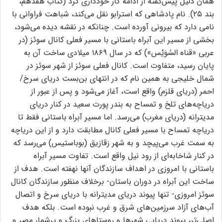
همان دلیل پیش‌گفته از ادامه کار خودداری کرد (کتاب هفدهم،
بند ۲۵). نام پادشاهی که استرابو نقل می‌کند، شباهت فراوانی با
نامی دارد که بیرونی آورده است. چنانکه در نقشه دیده می‌شود،
بخشی از مسیر این آبراه باستانی با مسیر فعلی کانال سوئز (در
عربی «قناه السُوَیْس») که در سال ۱۸۶۹ میلادی ساخت آن به
پایان رسید، متفاوت است. کانال فعلی سوئز از شهر سوئز در
شمال خلیجی به همین نام که در انتهای بن‌بست دریای سرخ/
احمر (دریای قلزم) واقع است، آغاز می‌شود و پس از عبور از
دریاچه‌های تلخ و تمساح به بندر پورت سعید در کنار دریای
مدیترانه (دریای مغرب) می‌رسد. اما مسیر آبراه باستانی فقط تا
دریاچه تمساح با مسیر فعلی کانال مطابقت دارد و از این دریاچه
به سمت غرب می‌پیچد و به شهر زقازیق (بوباستیس) می‌رسد که
در کنار شاخابه‌ای از رود نیل واقع است. تفاوت مسیر آبراه
باستانی با امروزی در اهداف سازندگان آنها نهفته است. هدف از
ساخت این آبراه در دوران باستان- برخلاف منظور سازندگان کانال
سوئز امروزی- تنها پیوند دریای مدیترانه با دریای سرخ و اتصال
آب‌های آزاد سرزمین‌های شرق و غرب نبوده است. بلکه هدف
اصلی‌تر، پیوند دریاییِ شهرها و روستاهای بزرگ و پرشمار مصر و