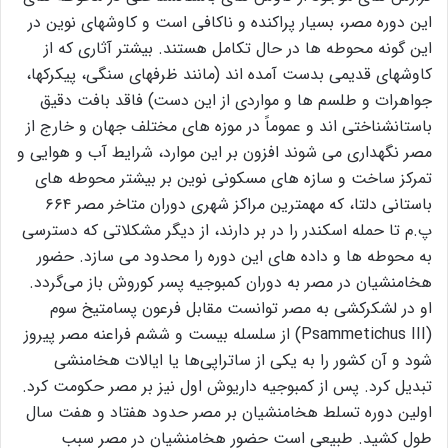
این دوره مصر، بسیار پراکنده و ناکافی است و کاوشهای نوین در
این گونه محوطه ها در حال تکامل هستند. بیشتر آثاری که از
کاوشهای قدیمی بدست آمده اند (مانند ظرفهای سنگی، پیکرکها،
جواهرات و طلسم ها و مواردی از این دست) فاقد بافت دقیق
باستانشناختی اند و عموماً در موزه های مختلف جهان و خارج از
مصر نگهداری می شوند افزون بر این موارد، شرایط آب و هوایی و
تمرکز ساخت و سازه های مسکونی نوین بر بیشتر محوطه های
باستانی دلتا، که مهمترین مراکز شهری دوران متاخر مصر ۶۶۴
پ.م تا حمله اسکندر را در بر دارند، از دیگر مشکلاتی که دسترسی
به محوطه ها و داده های این دوره را محدود می سازد. حضور
هخامنشیان در مصر به دوران کمبوجیه پسر کوروش باز می‌گردد.
او در لشکر‌کشی به مصر توانست مقابل فرعون پسامتیخ سوم
(Psammetichus III) از سلسله بیست و ششم فراعنه مصر پیروز
شود و آن کشور را به یکی از ساتراپی‌ها یا ایالات هخامنشی
تبدیل کرد. پس از کمبوجیه داریوش اول نیز بر مصر حکومت کرد.
اولین دوره تسلط هخامنشیان بر مصر حدود هفتاد و هفت سال
طول کشید. طبیعی است حضور هخامنشیان در مصر سبب