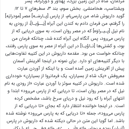
مردمان، شاه در این زمین بزرگ، پهناور و دورکرانه، پسر
ویشتاسپ، هخامنشی. بخش سوم، بند ۳، سطرهای ۷ تا ۱۲:
گوید داریوش شاه، من پارسی‌ام، از پارس [پـارسَـه] مصر [مودرایَه]
را گرفتم، من فرمان دادم به کندن این آبراه [یَــوْیـا]، از رودی به
نام نیل [پـیـراوَه] که در مصر روان است، به سوی دریایی که از
پارس می‌رود، پس آنگاه این آبراه کنده شد، چنانکه فرمان من
بود، و کشتی‌ها [نـاوْیـا] در این آبراه از مصر به سوی پارس رفتند،
چنانکه خواست من بود. مقدمه داریوش در این کتیبه تفاوت‌هایی
با دیگر کتیبه‌های او دارد. برای نمونه در اینجا آفرینش آسمان
پیش از آفرینش زمین آمده است و یا اینکه از آوردن عبارت
معروفش «یک شاه از بسیاران، یک فرمانروا از بسیاران» خودداری
شده است. داریوش در کتیبه سوئز با آوردن عبارت «از رودی به نام
نیل که در مصر روان است، تا دریایی که از پارس می‌رود» ابتدا و
انتهای آبراه را که رود نیل و دریای سرخ باشد، مشخص کرده
است. در اینجا خواننده انتظار دارد که بجای «تا دریایی که از
پارس می‌رود»، جمله «تا دریایی که به پارس می‌رود» نوشته شده
باشد. اما گویا این متن در حالی دیکته شده که داریوش در پارس
(ایران) بوده و بجای واژه «اَبــیــیْ»، واژه «هَــچــا» را بکار