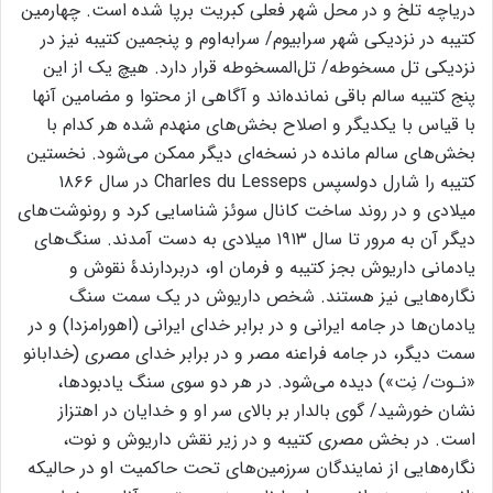
دریاچه تلخ و در محل شهر فعلی کبریت برپا شده است. چهارمین
کتیبه در نزدیکی شهر سرابیوم/ سرابه‌اوم و پنجمین کتیبه نیز در
نزدیکی تل مسخوطه/ تل‌المسخوطه قرار دارد. هیچ یک از این
پنج کتیبه سالم باقی نمانده‌اند و آگاهی از محتوا و مضامین آنها
با قیاس با یکدیگر و اصلاح بخش‌های منهدم شده هر کدام با
بخش‌های سالم‌ مانده در نسخه‌ای دیگر ممکن می‌شود. نخستین
کتیبه را شارل دولسپس Charles du Lesseps در سال ۱۸۶۶
میلادی و در روند ساخت کانال سوئز شناسایی کرد و رونوشت‌های
دیگر آن به مرور تا سال ۱۹۱۳ میلادی به دست آمدند. سنگ‌های
یادمانی داریوش بجز کتیبه‌ و فرمان او، دربردارندۀ نقوش و
نگاره‌هایی نیز هستند. شخص داریوش در یک سمت سنگ
یادمان‌ها در جامه ایرانی و در برابر خدای ایرانی (اهورامزدا) و در
سمت دیگر، در جامه فراعنه مصر و در برابر خدای مصری (خدابانو
«نـوت/ نِت») دیده می‌شود. در هر دو سوی سنگ یادبودها،
نشان خورشید/ گوی بالدار بر بالای سر او و خدایان در اهتزاز
است. در بخش مصری کتیبه و در زیر نقش داریوش و نوت،
نگاره‌هایی از نمایندگان سرزمین‌های تحت حاکمیت او در حالیکه