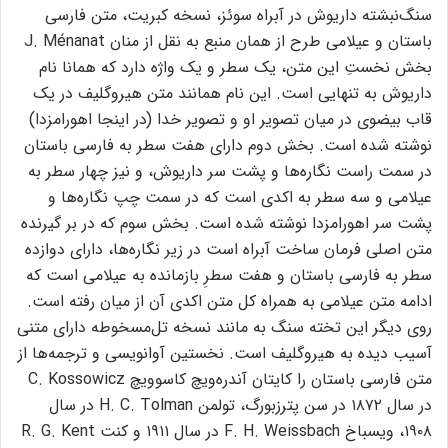
سنگ‌نبشته داریوش در آبراه سوئز، نسخه کبریت، متن فارسی
باستان و عیلامی طرح‌ از همان منبع به نقل از منان J. Ménanat
بخش نخستِ این متن، یک سطر و یک واژه دارد که همانا نام
داریوش به تنهایی است. این نام همانند متن هیروگلیف در یک
قاب بیضوی در میان تصویر او و تصویر خدا (در اینجا اهورامزدا)
نوشته شده است. بخش دوم دارای هفت سطر به فارسی باستان
در سمت راست نگاره‌ها و پشت سر داریوش، و نیز چهار سطر به
عیلامی و سه سطر به اکدی است که در سمت چپ نگاره‌ها و
پشت سر اهورامزدا نوشته شده است. بخش سوم که در بر گیرنده
متن اصلی فرمان ساخت آبراه است در زیر نگاره‌ها، دارای دوازده
سطر به فارسی باستان و هفت سطرِ بازمانده به عیلامی است که
ادامه متن عیلامی به همراه کل متن اکدی آن از میان رفته است.
روی دیگر این تخته سنگ به مانند نسخه تل‌مسخوطه دارای متنی
آسیب دیده به هیروگلیف است. نخستین آوانویسی‌ و ترجمه‌ها از
متن فارسی باستان را کایتان آندره‌ویچ کاسوویچ C. Kossowicz
در سال ۱۸۷۲ در سن پترزبورگ، تولمن H. C. Tolman در سال
۱۹۰۸، ویسباخ F. H. Weissbach در سال ۱۹۱۱ و کنت R. G. Kent