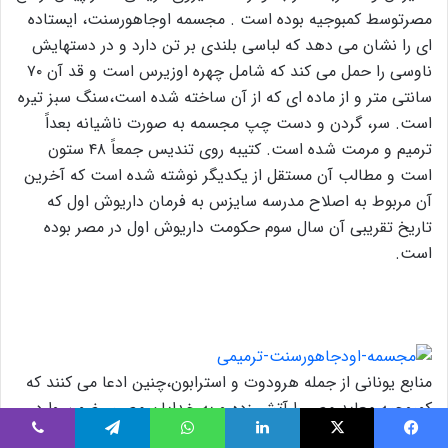
مصرتوسط کمبوجیه بوده است . مجسمه اوجاهورسنت، ایستاده
ای را نشان می دهد که لباسی بلندی بر تن دارد و در دستهایش
ناوسی را حمل می کند که شامل چهره اوزیرس است و قد آن ۷۰
سانتی متر و از ماده ای که از آن ساخته شده است،سنگ سبز تیره
است. سر، گردن و دست چپ مجسمه به صورت ناشیانه بعداً
ترمیم و مرمت شده است. کتیبه روی تندیس جمعاً ۴۸ ستون
است و مطالب آن مستقل از یکدیگر نوشته شده است که آخرین
آن مربوط به اصلاح مدرسه سایزس به فرمان داریوش اول که
تاریخ تقریبی آن سال سوم حکومت داریوش اول در مصر بوده
است.
منابع یونانی از جمله هرودوت و استرابون،چنین ادعا می کنند که
کمبوجیه معابد مصر را آتش زده و به خدایان مصری ضمن وارد
کردن آسیب های آنها را به تمسخر گرفته است و آپیس گاو
یس بوک
X
لینکدین
واتس آپ
تلگرام
وایبر