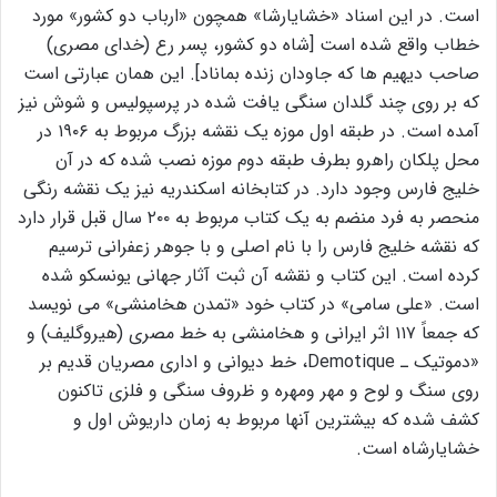
است. در این اسناد «خشایارشا» همچون «ارباب دو کشور» مورد
خطاب واقع شده است [شاه دو کشور، پسر رع (خداى مصرى)
صاحب دیهیم ها که جاودان زنده بماناد]. این همان عبارتى است
که بر روى چند گلدان سنگى یافت شده در پرسپولیس و شوش نیز
آمده است. در طبقه اول موزه یک نقشه بزرگ مربوط به ۱۹۰۶ در
محل پلکان راهرو بطرف طبقه دوم موزه نصب شده که در آن
خلیج فارس وجود دارد. در کتابخانه اسکندریه نیز یک نقشه رنگی
منحصر به فرد منضم به یک کتاب مربوط به ۲۰۰ سال قبل قرار دارد
که نقشه خلیج فارس را با نام اصلی و با جوهر زعفرانی ترسیم
کرده است. این کتاب و نقشه آن ثبت آثار جهانی یونسکو شده
است. «على سامى» در کتاب خود «تمدن هخامنشى» مى نویسد
که جمعاً ۱۱۷ اثر ایرانى و هخامنشى به خط مصرى (هیروگلیف) و
«دموتیک ـ Demotique، خط دیوانى و ادارى مصریان قدیم بر
روى سنگ و لوح و مهر ومهره و ظروف سنگى و فلزى تاکنون
کشف شده که بیشترین آنها مربوط به زمان داریوش اول و
خشایارشاه است.