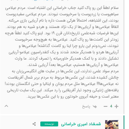
سلام لطفاً این رو پاک کنید جناب خراسانی این اشتباه است. مردم عیلامی
سیاهپوست یا زردپوست یا سرخپوست نبودند. مردم عیلامی سفیدپوست
بودند، این اشتباهه، احتمالاً هرکی هست داره با نام آریایی بازی می‌کنه.
اتفاقاً عیلامی‌ها و آریایی‌ها از یک نژاد هستند و هردو شبیه به هم بودند.
این‌ها فرضیات شبه‌علمی تاریخ‌دانان قرن ۱۹ بود. اینو پاک کنید لطفاً هرچه
زودتر این کامنت‌ها رو پاک کنید. عیلامی‌ها به هیچ‌وجه سرخپوست
نبودند، نمی‌دونم این یارو چرا اینا رو کامنت گذاشته! عیلامی‌ها و
آریایی‌ها هردو با همدیگر متحد شدند و یک کنفدراسیون عیلامو-آریایی
تشکیل دادند و با کمک همدیگر خاورمیانه را تصرف کردند. ما وارث
عیلامی‌ها و آریایی‌ها هستیم، عیلامی‌ها بعداً آریایی شدند.
مردم سواد علمی ندارند، این عکس‌ها در سایت های انگلیسی‌زبان به
چالش کشیده شدند، این عکس‌ها مربوط به مردم بربر شمال آفریقاست
نه عیلامی‌ها!!! عیلامی‌ها مثل مردم یونان و ایتالیا و حتی انگلستان بودند!
یافته‌های ژنتیکی وجود تبار آفریقایی را رد میکند. این یک سایت تاریخی
معتبر است و حیفه آبروی خودتون رو با این عکس‌ها ببرید.
پاسخ
4
شمشاد امیری خراسانی
نویسنده