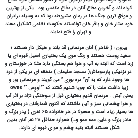
کرده اند و آخرین دفاع آنان در دفاع مقدس بود . یکی از بهترین
و موفق ترین جنگ ها در زمان مشروطه بود که به وسیله برادران
خود ستار خان و باقر خان توانستند حکومت نظامی تشکیل دهند
و تهران را فتح نمایند .
بیرون : ( ظاهر ) آنان مردمانی قد بلند و هیکل دار هستند ؛
سفید پوست هستند و رنگ موی یک بختیاری اصیل قهوه ای یا
زرد است که البته به آب و هوا هم بستگی دارد مثلا در خوزستان و
در نزدیکی پارسوماش( مسجد سلیمان ) منطقه ای در یکی از دره
ها وجود دارد که به آن” دره بوری ” می گویند و مردمانی بور و
زیبا داشت علت را که جویا شدیم گفتند که “”اووٍس “” owes
یعنی آبش . مردمان قدیم بختیاری قبل از سوختگی نژاد بر اثر آب
و هوا چشمانی سبز و آبی داشتند که اکنون شمارشان در بختیاری
ها بسیار زیاد است و معمولا در هر خانواده ۶۵ نفری ( پدر بزرگ و
مادر بزرگ و دایی عمه عمو و…) همواره حداقل ۲۸ نفر آنان بدین
شکل هستند البته بقیه چشم و مو ی قهوه ای دارند.