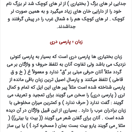
جدایی لر های بزگ ( بختیاری ) از لر های کوچک شد لر بزرگ نام
خود را از دارایی خان های زیاد میگیرد و به همین صورت لر
کوچک . لر های کوچک هم را ه شمال غرب را در پیش گرفتند و
جداشدند.
زبان ؛ پارسی دری
زبان بختیاری ها پارسی دری است که بسیار به پارسی کنونی
نزدیک می باشد ولی تفاوت آنان به تلفظ حروف و واژگان بر می
گردد مثلاٌ آنان حرفی مبتی بر “ق” ندارد و معمولاٌ غ ( خ و ق
قاطی ) تلفظ میکنند و پارسال اصیل ترین زبان باقی مانده از
پارسی شناخته شده است مثلاٌ پیر های این ایل که تمام و کمال
لری ( پارسی دری) را سخن می گویند برای تمجید و تعریف می
گویند : گفت ندارد ( حرف ندارد ) و کمترین میزان مخلوطی با
زبان برادران عرب را دارد . بسیاری از این قبیل واژگان در آن دیده
شده است . آنان برای گفتن شعر می گویند (( بیت یا بیتی)) (
مثلا ٍ می گویند یارو بیت بست بمان { مسخره کرد } ) یا بی ساز