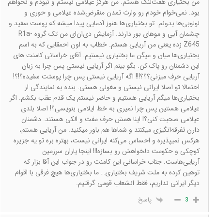
من بختیاری هفت‌لنگ هستم. من هرگز عیلامی نیستم و نبودم و نخواهم
بود. نمی‌خوام خودم رو وارث تمدن منقرض‌شده عیلامی و حوری و
لولوبی‌ها بدونم. تو بختیاری‌ها هنوز آدمایی پیدا میشه که پوست سفید و
چشمان آبی و موهای بور دارند. آزمایش دی‌ان‌ای من تک گروه R1a-
Z645 زده یعنی من آریایی هستم. خطاب به اون احمقایی که به اسم
بختیاری‌ها میان و میگن ما بختیاری نیستیم. آقای خراسانی کامنت های
این دشمنان رو پاک کن. بگو بینم اگر آریایی نیستی پس چرا به زبان
آریایی حرف میزنی؟؟؟!!! اگه آریایی نیستی پس چرا پوستت سفیده؟!؟!
احتمالا تو اصلا ایرانی نیستی و مغولی هستی. بنده به نمایندگی از
بختیاری‌ها میگم آریایی هستیم و حاضر نیستم یک قدم عقب بکشم. اگر
عیلامی هستین پس چرا نمیری به خط ایلامی بنویسی؟! اصلا بلدی
عیلامی صحبت کنی؟! اینا همش حرف مفت و الکی هستند. دشمنان
دارن تفرقه‌انگیزی میکنند و شماها هم باور میکنید. من آریایی هستم،
هرکس نمیپذیره و احساس می‌کنه ایرانی نیست، بهتره بره تو یه جزیره
کوچکی و حکومت دلخواهش رو بسازه!!! اینجا یاران سرزمین
آریایی‌هاست. جناب خراسانی این کامنت رو در جواب این آقا بزار که
توهین کرده به ملت شریف بختیاری… ما بختیاری‌ها هیچ فرقی با اقوام
دیگر ایرانی نداریم، فقط انشعاب قومی گرفتیم.
پاسخ
3