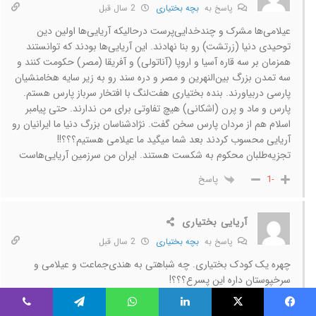
پاسخ به
بچه بختیاری
2 سال قبل
عیلامی‌ها مشرک و چندخدایی‌پرست درحالیکه آریایی‌ها اولین دین
توحیدی دنیا (زرتشت) رو بنا نهادند. این آریایی‌ها بودند که توانستند
همزمان بر سه قاره آسیا و اروپا (آناتولی) و آفریقا (مصر) حکومت کنند و
سه تمدن بزرگ بین‌النهرین و مصر و دره سند رو به زیر سایه هخامنشیان
پارسی دربیاورند. بنده بختیاری هفت‌لنگ با افتخار سرباز پارس هستم.
پارس و ماد و پرن (اشکانی) هیچ تفاوتی برای من ندارند. حتی پیامبر
اسلام هم از مردان پارس سخن گفت. نژادشناسان بزرگ دنیا ما ایرانیان رو
آریایی محسوب کردند بعد شما میگید ما عیلامی هستیم؟؟؟!!
تجزیه‌طلبان محکوم به شکست هستند. ایران من سرزمین آریایی‌هاست
پاسخ
-1
آریایی بختیاری
پاسخ به
بچه بختیاری
2 سال قبل
چهره یک کودک بختیاری. چه شباهتی به هندی‌جماعت و عیلامی و
سرخپوستان داره این پسرع؟؟؟!
یس بوک
X
لینکدین
واتس آپ
تلگرام
وایبر