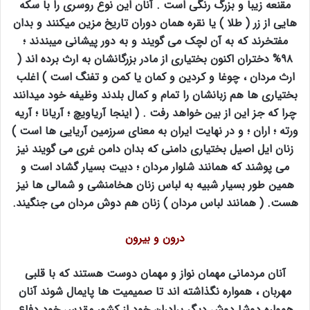
مقنعه زیبا و بزرگ رنگی است . آنان این نوع روسری را با سکه
هایی از زر ( طلا ) یا نقره همان دوران تاریخ مزین میکنند و بدان
مفتخرند که به آن لچک می گویند و به دور پیشانی میبندند ؛
۹۸% دختران اکنون بختیاری از مادر بزرگانشان به ارث برده اند (
ارث مردان ، چوغا و کردین و کمان یا کمن و تفنگ است ) اغلب
بختیاری ها هم زبانشان را تمام و کمال بلدند وظیفه خود میدانند
چرا که جز این از بین خواهد رفت . ( اینجا آریاویچ ؛ آریانا ؛ آریه
ورته ؛ اران ؛ و در نهایت ایران به معنای سرزمین آریایی ها است )
زنان ایل اصیل بختیاری دامنی که بدان دامن غری می گویند نیز
می پوشند که همانند شلوار مردان ؛ دبیت بسیار گشاد است و
همین طور بسیار شبیه به لباس زنان هخامنشی و شمالی ها نیز
هست. ( همانند لباس مردان ) زنان هم دوش مردان می جنگیند.
درون و بیرون
آنان مردمانی مهمان نواز و مهمان دوست هستند که با قلبی
مهربان ، همواره نگذاشته اند تا صمیمیت ها پایمال شوند آنان
همواره دوشا دوش دیگر برادران خود از کشور مقدس خود دفاع