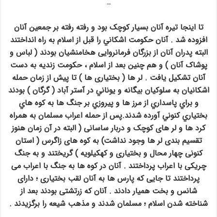
…
تا اینجا تیره آنان بسیار کوچک بود و رفته رفته بر جمعین آنان
افزوده شد . آنان حکومت اشكاني را قبل از اسلام به راه انداختند
البته پدران آنان از بزرگان فرمانروایی هخامنشیان بودند ( لباس و
پوشاک آنان ) و هم چنین بعد از اسلام ، حکومت زندیه به دست
آنان تشکیل یافت . لر ها ( بختیاری ها ) تا پيش از زمان حمله
اشكانيان به سلوكيان بيگانه و يوناني در آستر آباد ( گرگان ) بودند
و براي پاسداري از مرز ها و پيروزي بر جنگ ها به كوه هاي
بختياري كنوني آورده شدند.پس از حمله اعراب مسلمان به همراه
کرد ها و لر های کوچک و دربار ساسانی ( البته در آن زمان هنوز
تقسیم بندی لر ها وجود نداشت) به کوه های زاگرس ( استان
کنونی چهار محال و بختیاری و کهکیلویه ) گریختند و به جنگ
چریکی با اعراب پرداختند . آنان در کوه ها به جنگ با اعراب می
پرداختند تا جایی که پارس ها به آنان لقب بختیاری ؛ دارای
شانس و بخت همیار دادند . آنان که زرتشتی بودند بعد از
شناخته شدن اسلام ؛ مسلمان شدند و مذهب شیعه را برگزیدند .