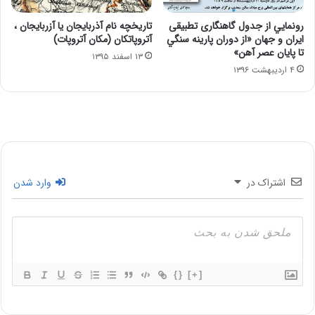
رونمايي از جدول گاهنگاری تطبيقی
تاریخچه نام آذربایجان یا آزربایجان ،
ايران و جهان «از دوران پارينه سنگي
آتروپاتکان (مکان آتروپات)
تا پايان عصر آهن»
۱۳ اسفند ۱۳۹۵
۴ اردیبهشت ۱۳۹۶
اشتراک در
وارد شدن
{}
[+]