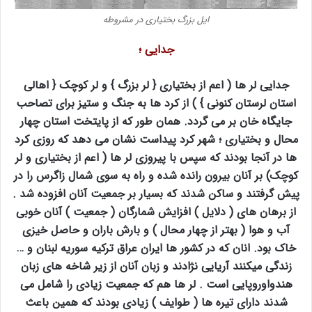
ایل بزرگ بختیاری در مشروطه
جدایی ؛
جدایی لر ها ( اعم از بختیاری { لر بزرگ } و لر کوچک { اهالی
استان لرستان کنونی } ) از کرد ها به جنگ و ستیز برای تصاحب
جایگاه خان بر می گردد. همان طور که از پایتخت استان چهار
محال و بختیاری ؛ شهر کرد پیداست نشان می دهد که روزی کرد
ها در آنجا بودند که سپس با پیروزی لر ها ( اعم از بختیاری و لر
کوچک) بر آنان بیرون رانده شده و راه به سوی شمال زاگرس را در
پیش گرفتند و ساکن شدند که بسیار بر جمعیت آنان افزوده شد .
از برهان های ( دلایل ) افزایش شمارگان ( جمعیت ) آنان خوبی
آب و هوا ( بهتر از چهار محال ) و بارش باران و حاصل خیزی
خاک بود. انان که در کشور ها ایران عراق ترکیه سوریه لبنان و …
زندگی میکنند آریایی نژادند و زبان آنان از زیر شاخه های زبان
هندواوروپایی است . لر ها هم که جمعیت زیادی را شامل می
شدند دارای تیره ها ( طوایف ) زیادی بودند که همین باعث