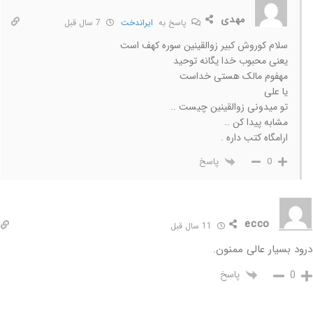
مهدی
پاسخ به
ایراندخت
7 سال قبل
سلام کوروش کبیر زوالقینین سوره کهف است
یعنی محبوب خدا یگانه توحید
مهفوم مالک هستی خداست
یا علی
تو میدونی زوالقینین چیست ..
مشابه پیدا کن ..
ارامگاه کتب داره .
پاسخ
0
ecco
11 سال قبل
درود بسیار عالی ممنون.
پاسخ
0