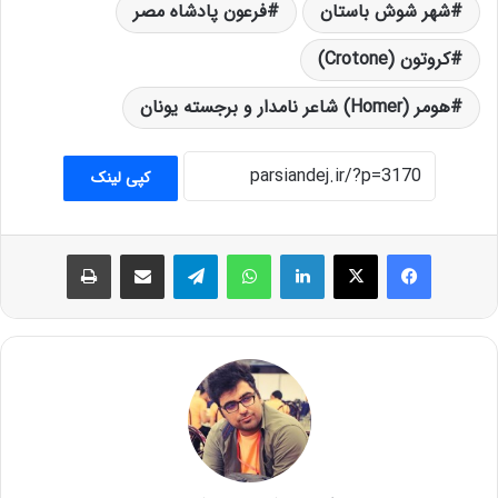
شهر شوش باستان
فرعون پادشاه مصر
کروتون (Crotone)
هومر (Homer) شاعر نامدار و برجسته یونان
کپی لینک
فیس بوک
X
لینکدین
واتس آپ
تلگرام
اشتراک گذاری از طریق ایمیل
چاپ