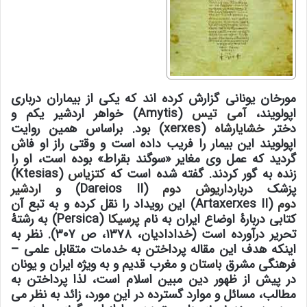
مورخان یونانی گزارش کرده اند که یکی از بیماران درباری
اپولویند،
آمی تیس
(Amytis) خواهر اردشیر یکم و
دختر
خشایارشاه
(xerxes) بود. براساس همین روایت
اپولویند این بیمار را فریب داده است و وقتی راز او فاش
گردید که عمل وی مغایر «سوگند بقراط» بوده است، او را
زنده به گور کردند. گفته شده است که
کتزیاس
(Ktesias)
پزشک دربار
داریوش دوم
(Dareios II) و
اردشیر
دوم
(Artaxerxes II) این رویداد را نقل کرده و به تبع آن
کتابی دربارۀ اوضاع ایران به نام
پرسیکا
(Persica) به رشتۀ
تحریر درآورده است (خدادادیان، ۱۳۷۸، ص ۳۰۷). نظر به
اینکه هدف این مقاله پرداختن به خدمات متقابل علمی –
فرهنگی مشرق
باستان
و مغرب قدیم و به ویژه ایران و یونان
در پیش از ظهور دین مبین اسلام است، لذا پرداختن به
مطالب، مسائل و موارد گسترده در این مورد، زائد به نظر می