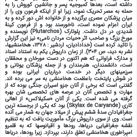
داشته است، بعدها
کمبوجیه
پسر و جانشین کوروش را به
حمله به مصر تحریک نمود، زیرا او از اینکه فرعون وی را از
میان پزشکان مصری برگزیده و از خانواده اش دور کرده و به
ایران اعزام نموده است، ناخورسند بود و از فرعون کینۀ
شدیدی در دل داشت.
پلوتارک
(Plutarchos) نویسنده و
مورخ بزرگ و صاحب اثر «حیات مردان نامی» نیز این گزارش
را تائید کرده است (خدادادیان، اردشیر : ۱۳۷۸، هخامنشیها،
نشر به دید، ص ۳۰۴). از زمان
داریوش یکم
به استناد اسناد
و مدارک فراوانی که هم اکنون در دست مورخان و محققان
است، دانشمندان، هنرمندان و از جمله پزشکان یونانی و
سرزمینهای دیگر در خدمت درباریان ایرانی بوده و
در
شوش
پایتخت باعظمت
هخامنشی
به سر می برده اند.
گفتنی است که برخی از آنان جزو اسیران جنگی بوده که از
مهارت و تخصص آنان در عرصه های تخصصی شان بهره
گرفته می شده است. یکی از آنان «سکیلاکس» از اهالی
کاری (Skylax de Caryande) بود که یکی از برجسته ترین
جغرافیادان سدۀ ششم پیش از میلاد
جهان
به شمار می آنده
است. وی از سوی داریوش بزرگ مأموریت یافت که به تنظیم
نقشه جغرافیایی دریاها، رودها و اقیانوسها که به قلمرو
امپراطوری هخامنشی تعلق دارند، بپردازد. زیرا رودها، دریاها