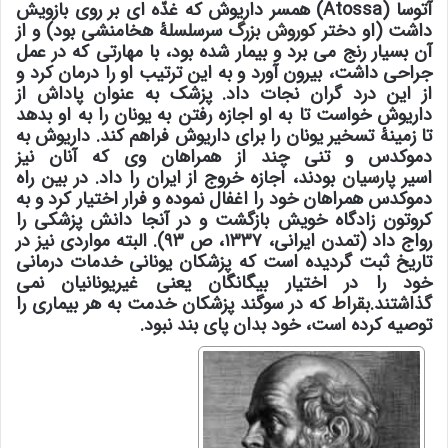
آتوسا (Atossa) همسر داریوش که غدّه ای بر روی بازویش
داشت (او دختر
کوروش بزرگ
سرسلسلۀ هخامنشی بود) و از
آن بسیار رنج می برد و بیمار شده بود، با مهارتی که در عمل
جراحی داشت، بیرون آورد و به این ترتیب او را درمان کرد و
از این درد گران نجات داد. پزشک به عنوان پاداش از
داریوش خواست تا به او اجازه رفتن به یونان را به او بدهد
تا زمینۀ تسخیر یونان را برای داریوش فراهم کند. داریوش به
دموکدس و تنی چند از همراهان وی که آنان نیز
اسیر
پارسیان
بودند، اجازه خروج از ایران را داد. در بین راه
دموکدس همراهان خود را اغفال نموده و فرار اختیار کرد و به
کروتون زادگاه خویش بازگشت و در آنجا دانش پزشکی را
رواج داد (تمدن ایرانی، ۱۳۳۷، ص ۹۳). البته مواردی نیز در
تاریخ ثبت گردیده است که پزشکان یونانی خدمات درمانی
خود را در اختیار بیگانگان یعنی غیریونانیان نمی
گذاشتند.
بقراط
که در سوگند پزشکان خدمت به هر بیماری را
توصیه کرده است، خود بدان پای بند نبود.