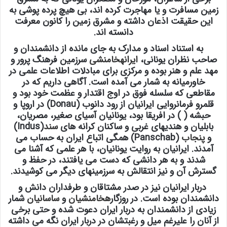
زمین مسافرت و یا مهاجرت کرده اند، بی هیچ پرده پوشی به
این حقیقت اذعان داشته و مشرق زمین را کانون معرفت
دانسته اند.
به استناد اسناد و مدارک به جای مانده از دانشمندان و
صاحب نظران یونانی،
ایران
هخامنشی
سرزمین فرهنگ پرور و
مهد علم و هنر بوده و مرکزی برای مبادلات اطلاعات علمی در
خاورمیانه به شمار می آمده است. آگاهی داریم که در
مقاطعی که سلسله فوق در اوج اقتدار و عظمت خود بود و
قلمرو فرمانروایی ایرانیان از رود دانوب (Donau) در اروپا و
حبشه ( ) در افریقا بود، یونانیان آسیای صغیر، مصریان،
بابلیان و هندیهای غربی و ساکنان کرانه های
سند
(Indus)
و
پنجاب
(Panschab) همگی اتباع ایران به حساب می
آمدند. ایرانیان به روایت یونانیان، با هر علمی که آشنا می
شدند و به هر دانشی که دست می یافتند، در حفظ و
گسترش آن و نیز انتقالش به سرزمینهای دیگر می کوشیدند.
دربار ایرانیان نیز در صدر مشتاقان و طرفداران دانش و
دانشمندان بوده است. در روزگار
هخامنشیان
و
ساسانیان
شمار
زیادی از دانشمندان به دربار ایران دعوت شده و حتی برخی
از آنان را علیرغم میل و رغبتشان در دربار ایران نگه می داشته