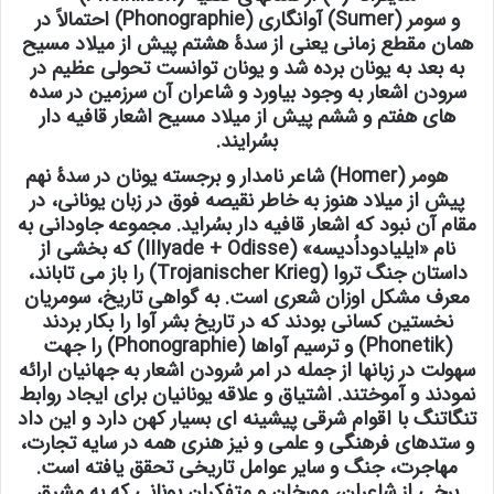
و
سومر
(Sumer) آوانگاری (Phonographie) احتمالاً در
همان مقطع زمانی یعنی از سدۀ هشتم پیش از میلاد مسیح
به بعد به یونان برده شد و یونان توانست تحولی عظیم در
سرودن اشعار به وجود بیاورد و شاعران آن سرزمین در سده
های هفتم و ششم پیش از میلاد مسیح اشعار قافیه دار
بسُرایند.
هومر
(Homer) شاعر نامدار و برجسته یونان در سدۀ نهم
پیش از میلاد هنوز به خاطر نقیصه فوق در زبان یونانی، در
مقام آن نبود که اشعار قافیه دار بسُراید. مجموعه جاودانی به
نام «ایلیادوداُدیسه» (IIIyade + Odisse) که بخشی از
داستان جنگ تروا (Trojanischer Krieg) را باز می تاباند،
معرف مشکل اوزان شعری است. به گواهی تاریخ، سومریان
نخستین کسانی بودند که در تاریخ بشر آوا را بکار بردند
(Phonetik) و ترسیم آواها (Phonographie) را جهت
سهولت در زبانها از جمله در امر سُرودن اشعار به جهانیان ارائه
نمودند و آموختند. اشتیاق و علاقه یونانیان برای ایجاد روابط
تنگاتنگ با اقوام شرقی پیشینه ای بسیار کهن دارد و این داد
و ستدهای فرهنگی و علمی و نیز هنری همه در سایه تجارت،
مهاجرت، جنگ و سایر عوامل تاریخی تحقق یافته است.
برخی از شاعران، مورخان و متفکران یونانی که به مشرق