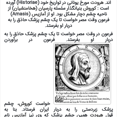
اند.
هرودت
مورخ یونانی در تواریخ خود (Historiae) آورده
است :
کوروش
بنیانگذار سلسله
پارسیان
(
هخامنشیان
) از
ناحیه چشم دچار مشکل بود. او از
آمازیس
(Amasis)
فرعون وقت مصر خواست تا یک چشم پزشک حاذق را به
دربار او بفرستد.
فرعون در وقت مصر خواست تا یک چشم پزشک حاذق را به
دربار او بفرستد. فرعون در برآوردن
خواست
کوروش
، چشم
پزشک زبردستی را به دربار ایران فرستاد. بنا به
قول
هرودت
همین چشم پزشک که وی نیز
آمازیس
نام