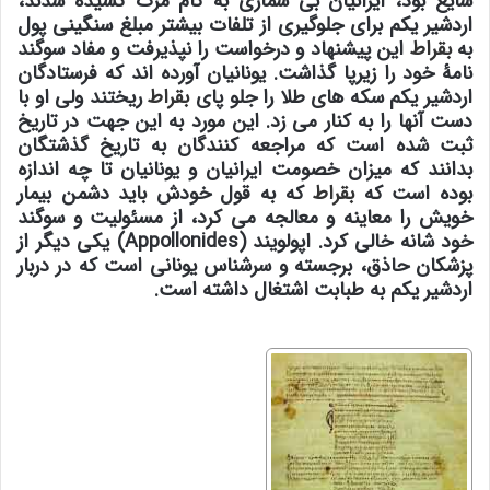
شایع بود، ایرانیان بی شماری به کام مرگ کشیده شدند،
اردشیر یکم برای جلوگیری از تلفات بیشتر مبلغ سنگینی پول
به
بقراط
این پیشنهاد و درخواست را نپذیرفت و مفاد سوگند
نامۀ خود را زیرپا گذاشت. یونانیان آورده اند که فرستادگان
اردشیر یکم سکه های طلا را جلو پای
بقراط
ریختند ولی او با
دست آنها را به کنار می زد. این مورد به این جهت در تاریخ
ثبت شده است که مراجعه کنندگان به تاریخ گذشتگان
بدانند که میزان خصومت ایرانیان و یونانیان تا چه اندازه
بوده است که
بقراط
که به قول خودش باید دشمن بیمار
خویش را معاینه و معالجه می کرد، از مسئولیت و سوگند
خود شانه خالی کرد. اپولویند (Appollonides) یکی دیگر از
پزشکان حاذق، برجسته و سرشناس یونانی است که در دربار
اردشیر یکم به طبابت اشتغال داشته است.