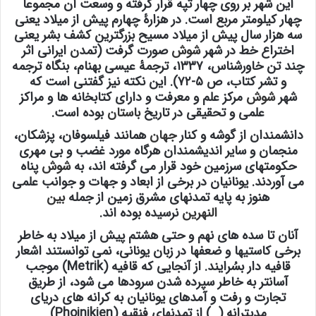
این شهر بر روی چهار تپه قرار گرفته و وسعت آن مجموعاً
چهار کیلومتر مربع است. در هزارۀ چهارم پیش از میلاد یعنی
سه هزار سال پیش از میلاد مسیح بزرگترین کشف بشر یعنی
اختراع خط در شهر
شوش
صورت گرفت (تمدن ایرانی اثر
چند تن خاورشناس، ۱۳۳۷، ترجمۀ عیسی بهنام، بنگاه ترجمه
و تشر کتاب، ص ۵-۷۲). این نکته نیز گفتنی است که
شهر
شوش
مرکز علم و معرفت و دارای کتابخانه ها و مراکز
علمی و تحقیقی در تاریخ
باستان
بوده است.
دانشمندان از گوشه و کنار
جهان
همانند فیلسوفان، پزشکان،
منجمان و سایر اندیشمندان هرگاه مورد غضب و بی مهری
حکومتهای سرزمین خود قرار می گرفته اند، به
شوش
پناه
می آوردند. یونانیان در برخی از ابعاد و جهات و جوانب علمی
هنوز به پایه تمدنهای مشرق زمین از جمله
بین
النهرین
نرسیده بوده اند.
آنان تا سده های نهم و حتی هشتم پیش از میلاد به خاطر
برخی کاستیها و ضعفها در زبان یونانی، نمی توانستند اشعار
قافیه دار بسُرایند. از آنجایی که قافیه (Metrik) موجب
آسانتر به خاطر سپرده شدن سرودها می شود، از طریق
تجارت و رفت و آمدهای یونانیان به کرانه های دریای
مدیترانه ( ) از تمدنهای فنقیه (Phoinikien)