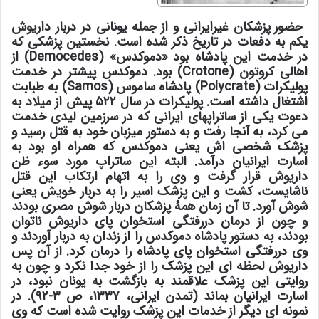
حضور پزشکان غیرایرانی و از جمله یونانی در دربار
داریوش
یکم
به دفعات در تاریخ ذکر شده است. نخستین پزشکی که
در خدمت این پادشاه بود «دموکدس» (Democedes) از
اهالی کروتون (Crotone) بود. دموکدس پیشتر در خدمت
پولیکرات (Polycrate) پادشاه ساموس (Samos) به طبابت
اشتغال داشته است. پولیکرات در سال ۵۲۲ پیش از میلاد به
دعوت یکی از
ساتراپهای
ایرانی که در
سرزمین لیدی
خدمت
می کرد، به آنجا رفت و به دستور میزبان خود به قتل رسید و
پزشک شخصی اش یعنی دموکدس که همراه او بود به
اسارت ایرانیان درآمد. البته این ساتراپ مورد سوء ظن
داریوش قرار گرفت و وی را به اتهام ارتکاب این قتل
ناشایست، کشت و این پزشک اسیر را به دربار خویش یعنی
شوش آورد. تا آن زمان همۀ پزشکان دربار شوش مصری بودند
و چون از درمان دررفتگی استخوان پای داریوش ناتوان
بودند، به دستور پادشاه دموکدس را از زندان به دربار آوردند و
وی دررفتگی استخوان پای پادشاه را درمان کرد. از آن پس
داریوش لحظه ای این پزشک را از خود جدا نکرد و چون به
روایتی این پزشک علاقمند به بازگشت به یونان نبود، در
اسارت ایرانیان بماند (تمدن ایرانی، ۱۳۳۷، ص ۳-۹۲). در
نمونه ای دیگر از خدمات این پزشک روایت شده است که وی