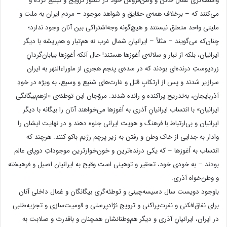
واسطه‌گری عُمال خائن و وطن‌فروش خود در کشور ترویج و تبلیغ کرده و
می‌کنند که – برخلاف همه‌ی حقایق و شواهد موجود – مردم ایران به ملت و
ملیتی واحد متعلق نیستند و هیچ‌گونه وجه‌اشتراکی بین آنان وجود ندارد؛
چنان‌که می‌گویند – مثلاً – ایرانیانِ شمال غرب نه هم‌تبار و هم‌ریشه با دیگر
ایرانیان، بلکه از تبار و سلاله‌ی اُغوزها هستند! حال آنکه اُغوزها بیابان‌گردانِ
زردپوستِ درنده‌ای بودند که در سده‌ی پنجم هجری از ماوراءالنهر به ایران
سرازیر شدند و پس از ارتکابِ قتل و غارت‌‌های شنیع و وسیع، به ویژه در خودِ
آذربایجان، به‌تدریج پراکنده و رانده شدند. مروّجان این توطئه‌ی «ازهم‌بیگانگی
ایرانیان» با انتساب ایرانیانِ آذری به اُغوزها می‌خواهند آنان را بیگانه با دیگر
ایرانیان و بی‌ارتباط با فرهنگ و هویت ایرانی جلوه دهند و در نهایت ایشان را
وادار به جدایی از خاک وطن و رفتن به زیر پرچم رژیم باکو کنند. هرچند که
انتساب به اُغوزها – که یکی درنده‌ترین و خون‌خوارترین موجوداتِ دوپای عالم
بودند – به خودی خود، تحقیر و توهینی است وقیح به ایرانیان اصیل و فرهیخته‌
و وطن‌خواه آذری.
باوجود دویست سال دسیسه‌چینی و توطئه‌گری بیگانگان و عُمال داخلی آنان
برای نفاق‌افکنی و نفرت‌پراکنی و ترویج نژادپرستی و قومیت‌سازی و تجزیه‌طلبی
در ایران، ایرانیانِ آذری و دیگر هم‌وطنانشان همچنان و باقدرت و صلابت به