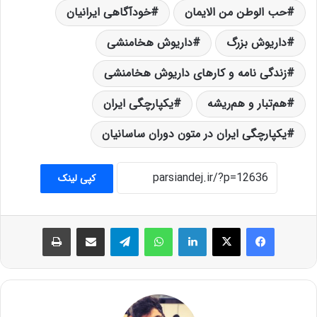
حب الوطن من الایمان
خودآگاهی ایرانیان
داریوش بزرگ
داریوش هخامنشی
زندگی نامه و کارهای داریوش هخامنشی
هم‌تبار و هم‌ریشه
یکپارچگی ایران
یکپارچگی ایران در متون دوران ساسانیان
کپی لینک
فیس بوک
X
لینکدین
واتس آپ
تلگرام
اشتراک گذاری از طریق ایمیل
چاپ