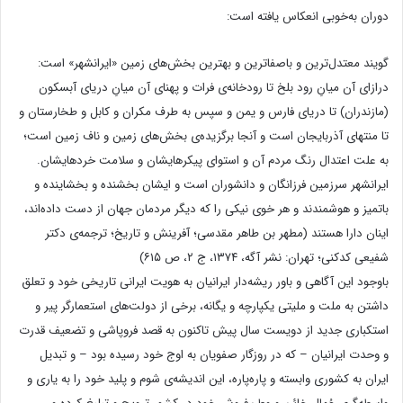
دوران به‌خوبی انعکاس یافته است:
گویند معتدل‌ترین و باصفاترین و بهترین بخش‌های زمین «ایرانشهر» است:
درازای آن میانِ رود بلخ تا رودخانه‌ی فرات و پهنای آن میانِ دریای آبسکون
(مازندران) تا دریای فارس و یمن و سپس به طرف مکران و کابل و طخارستان و
تا منتهای آذربایجان است و آنجا برگزیده‌ی بخش‌های زمین و ناف زمین است؛
به علت اعتدال رنگ مردم آن و استوای پیکرهایشان و سلامت خردهایشان.
ایرانشهر سرزمین فرزانگان و دانشوران است و ایشان بخشنده و بخشاینده و
باتمیز و هوشمندند و هر خوی نیکی را که دیگر مردمان جهان از دست داده‌اند،
اینان دارا هستند (مطهر بن طاهر مقدسی؛ آفرینش و تاریخ؛ ترجمه‌ی دکتر
شفیعی کدکنی؛ تهران: نشر آگه، ۱۳۷۴، ج ۲، ص ۶۱۵)
باوجود این آگاهی و باور ریشه‌دار ایرانیان به هویت ایرانی تاریخی خود و تعلق
داشتن به ملت و ملیتی یکپارچه و یگانه، برخی از دولت‌های استعمارگر پیر و
استکباری جدید از دویست سال پیش تاکنون به قصد فروپاشی و تضعیف قدرت
و وحدت ایرانیان – که در روزگار صفویان به اوج خود رسیده بود – و تبدیل
ایران به کشوری وابسته و پاره‌پاره، این اندیشه‌ی شوم و پلید خود را به یاری و