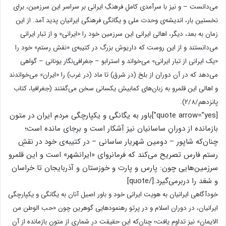
می‌دانست – و نیز با سرآمدی کاملِ فرهنگِ ایرانی بر سراسر این سرزمین، برای
نخستین بار، اندیشه‌ی وحدت ملی و یگانگی فرهنگی ایرانیان پدید آمد. از این
زمان به بعد، دیگر، اهالی ایرانی این سرزمین خود را «ایرانی» و از تبار ایرانی
می‌دانستند و از این روست که داریوش بزرگ در کتیبه‌ی «نقش رستم» خود را
«یک ایرانی از تبار ایرانی» می‌خواند و استرابو – جغرافی‌نگار یونانی – گواهی
می‌دهد که در آن دوران از بلخ (در شرق) تا ماد (در غرب) را «ایران» می‌خواندند
و اهالی این قلمرو به زبان‌های کمابیش یکسانی سخن می‌گفتند (جغرافیا، کتاب
پانزدهم/۲/۸).
[quote arrow=”yes”]باور به یگانگی و یکپارچگی مردم ایران در متون
بازمانده از دورانِ ساسانیان نیز آشکار است و برجای مانده است؛
چنان‌که شاپور – دومین شهریار ساسانی – در کتیبه‌ی خود در نقشِ
رستم فارس تصریح می‌کند که فرمانروای «ایرانشهر» است و این قلمرو
سرزمین‌هایی چون: پارس و پارت و خوزستان و آذربایجان تا خراسان
و سُغد را دربرمی‌گیرد.[/quote]
خودآگاهی ایرانیان به هویت ایرانی خود و باور اصیل آنان به یگانگی و یکپارچگی
ایرانیان، در دوران اسلام و در پرتو رهنمودهایی گوهرین چون «حب الوطن من
الایمان» نیز تداوم یافت؛ چنان‌که این حقیقت در شماری از متون بازمانده از آن