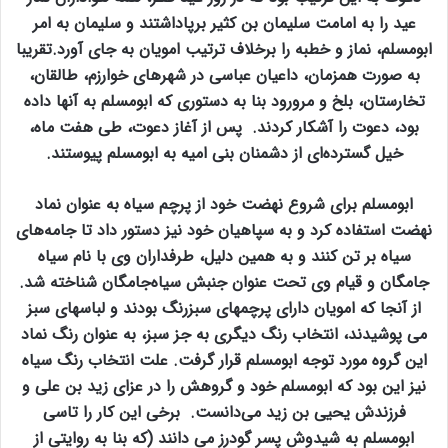
عید را به امامت سلیمان بن کثیر برپاداشتند و سلیمان به امر
ابومسلم، نماز و خطبه را برخلاف ترتیب امویان به جای آورد.تقریبا
به صورت همزمان، داعیان عباسی در شهرهای خوارزم، طالقان،
تخارستان، بلخ و مرورود بنا به دستوری که ابومسلم به آنها داده
بود، دعوت را آشکار کردند. پس از آغاز دعوت، طی هفت ماه،
خیل گسترده‌ای از دشمنان بنی امیه به ابومسلم پیوستند.
ابومسلم برای شروع نهضت خود از پرچم سیاه به عنوان نماد
نهضت استفاده کرد و به سپاهیان خود نیز دستور داد تا جامه‌های
سیاه بر تن کنند و به همین دلیل، طرفداران وی با نام سیاه
جامگان و قیام وی تحت عنوان جنبش سیاه‌جامگان شناخته شد.
از آنجا که امویان دارای پرچمهای سبزرنگ بودند و لباسهای سبز
می پوشیدند، انتخاب رنگ دیگری به جز سبز، به عنوان رنگ نماد
این گروه مورد توجه ابومسلم قرار گرفت. علت انتخاب رنگ سیاه
نیز این بود که ابومسلم خود و گروهش را در عزای زید بن علی و
فرزندش یحیی بن زید می‌دانست. برخی این کار را تاسی
ابومسلم به شیدوش پسر گودرز می دانند (که بنا به روایتی از