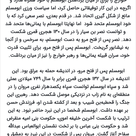
خوارج را برای از میان برداشتن ابومسلم با خود همراه سازد و
اگرچه در این کار توفیقاتی حاصل کرد، اما سیاست ورزی ابومسلم
مانع از شکل گیری اتحاد شد. در قدم بعدی، نصر سعی کرد که با
خود ابومسلم متحد شود اما نهایتا ابومسلم با یمانی‌ها متحد شد
و توانست نصر بن سیار را در سال ۱۳۰ هجری قمری شکست
دهد. نصر پس از فتح مرو به دست ابومسلم، به سرخس و از آنجا
به نیشابور گریخت. ابومسلم پس از فتح مرو، برای تثبیت قدرت
خود، سران قبیله یمانی‌ها و رهبر خوارج را نیز از میان برداشت.
ابومسلم پس از فتح مرو، در اندیشه حمله به عراق بود. این
اندیشه در سال ۱۳۲ هجری قمری برابر با سال ۷۴۹ میلادی عملی
شد و سپاه ابومسلم توانست سپاه یکصدهزار نفری مروان را در
منطقه‌ای به نام زاب در نزدیکی موصل شکست دهد. رهبری این
جنگ را قحطبه‌بن شبیب و بعد از کشته شدن او، فرزندش حسن
بر عهده داشت. ابومسلم شخصا در این نبرد حاضر نبود. به این
ترتیب با شکست آخرین خلیفه اموی، حکومت بنی امیه منقرض
شد و حکومت بنی عباس با بر تخت نشستن ابوالعباس عبدالله
سفاح آغاز گشت. مروان پس از شکست در این نبرد به دمشق و