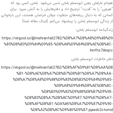
هم‌نامِ عارفش یعنی ابومسلم بلخی حس می‌شود. بلخی کسی بود که
“هیچی” را به “قدرت” ترجیح داد و دفترهایش را به آتش سپرد. برای
کسانی که به دنبال ریشه‌های متفاوت عرفان خراسان هستند، این بازخوانی
از زندگی ابومسلم بلخی را پیشنهاد می‌کنم: [لینک مقاله شما]
زندگینامه ابومسلم بلخی:
https://virgool.io/@mehranfa62782/%D8%A7%D8%A8%D9%88%D9
%85%D8%B3%D9%84%D9%85-%D8%A8%D9%84%D8%AE%DB%8C-
lnnfhz7deqcc
دفتر خاطرات ابومسلم بلخی:
https://virgool.io/@mehranfa62782/%D8%AF%D9%81%D8%AA%D8
%B1-%D8%AE%D8%A7%D8%B7%D8%B1%D8%A7%D8%AA-
%D8%A7%D8%A8%D9%88%D9%85%D8%B3%D9%84%D9%85-
%D8%A8%D9%84%D8%AE%DB%8C-
%D8%B3%D9%82%D9%88%D8%B7%D9%90-
%D8%B3%D8%A7%DB%8C%D9%87-%D9%87%D8%A7-
%D8%AF%D8%B1-%DA%86%D8%A7%D9%87%D9%90-
%D8%A2%DB%8C%D9%86%D9%87-jqaedc2ctomd