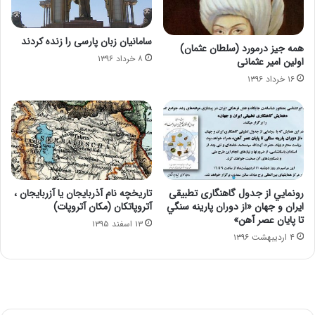
سامانیان زبان پارسی را زنده كردند
همه جیز درمورد (سلطان عثمان)
۸ خرداد ۱۳۹۶
اولین امیر عثمانی
۱۶ خرداد ۱۳۹۶
رونمايي از جدول گاهنگاری تطبيقی
تاریخچه نام آذربایجان یا آزربایجان ،
ايران و جهان «از دوران پارينه سنگي
آتروپاتکان (مکان آتروپات)
تا پايان عصر آهن»
۱۳ اسفند ۱۳۹۵
۴ اردیبهشت ۱۳۹۶