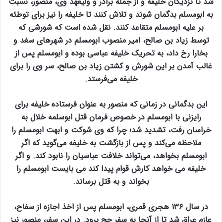
شد تا نزدیکان خلیفه و از جمله برادر و ولیعهد وی، منصور، نسبت
به ابومسلم بدگمان شوند و تلاش کنند تا خلیفه را نیز برای توطئه
بر علیه ابومسلم متقاعد کنند. نقل شده است که شورشی که
توسط زیاد بن صالح، امیر منصوب ابومسلم در شهرهای سغد و
بخارا رخ داد، به تحریک خلیفه عباسی بوده و ابومسلم پس از
غالب آمدن بر این شورش و کشتن زیاد بن صالح، سر وی را برای
خلیفه می‌فرستد.
این بدگمانی در زمانی که منصور به عنوان فرستاده خلیفه برای
رایزنی با ابومسلم در خصوص فرمان قتل ابوسلمه خلال به
خراسان رفت، تشدید شد؛ چرا که وی شوکت و ابهت ابومسلم را
ملاحظه می‌کند و پس از بازگشت به خلیفه می‌گوید که اگر
ابومسلم بخواهد، می‌تواند خلافت عباسیان را نابود کند. و اگر
خلیفه می خواهد کارش قوام پیدا کند می بایست ابومسلم را
بخواند و به قتل برساند.
در سال ۱۳۶ هجری قمری، ابومسلم پس از اخذ اجازه از سفاح،
عازم عراق شد تا از آنجا به سفر حج برود. در این سفر، منصور نیز