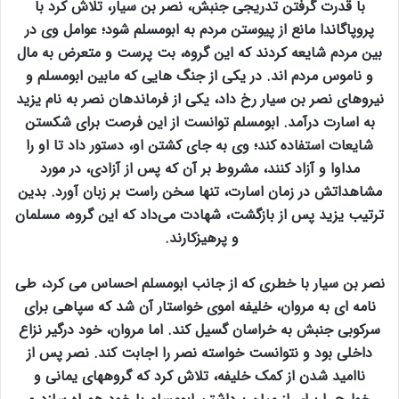
با قدرت گرفتن تدریجی جنبش، نصر بن سیار، تلاش کرد با
پروپاگاندا مانع از پیوستن مردم به ابومسلم شود؛ عوامل وی در
بین مردم شایعه کردند که این گروه، بت پرست و متعرض به مال
و ناموس مردم اند. در یکی از جنگ هایی که مابین ابومسلم و
نیروهای نصر بن سیار رخ داد، یکی از فرماندهان نصر به نام یزید
به اسارت درآمد. ابومسلم توانست از این فرصت برای شکستن
شایعات استفاده کند؛ وی به جای کشتن او، دستور داد تا او را
مداوا و آزاد کنند، مشروط بر آن که پس از آزادی، در مورد
مشاهداتش در زمان اسارت، تنها سخن راست بر زبان آورد. بدین
ترتیب یزید پس از بازگشت، شهادت می‌داد که این گروه، مسلمان
و پرهیزکارند.
نصر بن سیار با خطری که از جانب ابومسلم احساس می کرد، طی
نامه ای به مروان، خلیفه اموی خواستار آن شد که سپاهی برای
سرکوبی جنبش به خراسان گسیل کند. اما مروان، خود درگیر نزاع
داخلی بود و نتوانست خواسته نصر را اجابت کند. نصر پس از
ناامید شدن از کمک خلیفه، تلاش کرد که گروههای یمانی و