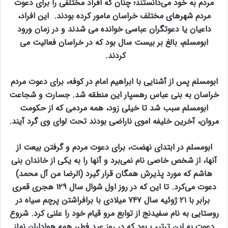
مردم به خود می‌دانستند؛ چنان که افراد مختلفی را برای دعوت
مردم شهرهای مختلف خراسان مامور کرده بودند. این افراد،
داعیان یا دعوتگران عباسی خوانده می شدند و در زمان ورود
ابومسلم، بالغ بر بیست سال بود که در خراسان فعالیت می
کردند.
ابومسلم پس از آشنایی با ابراهیم امام در کوفه، برای دعوت مردم
خراسان به بنی عباس رهسپار این منطقه شد. جسارت و شجاعت
ابومسلم سبب شد تا خیلی زود، همه مردمی که از حکومت
مروان، آخرین خلیفه اموی ناراضی بودند تحت لوای وی گرد آیند.
ابومسلم در ابتدای نهضت، برای دعوت مردم و گرفتن بیعت از
آنها، از شخص خاصی نام نمی‌برد و آنها را به یکی از خاندان بنی
هاشم که مورد پذیرش همگان قرار گیرد (الرضا من آل محمد)
دعوت می‌کرد. تا این که در روز اول شوال سال ۱۲۹ هجری قمری
برابر با ۲۱ ژوئیه سال ۷۴۷ میلادی با برافراشتن پرچم سیاه در
روستایی به نام سفیدنج از توابع مرو قیام خود را علنی کرد. شروع
دعوت به این ترتیب بود که در روز عید فطر، همه هواداران نماز