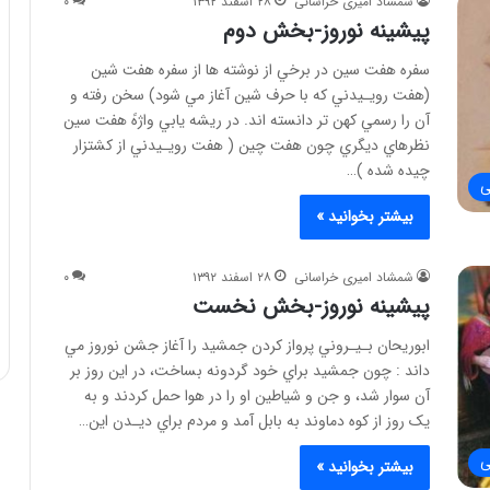
شمشاد امیری خراسانی
۲۸ اسفند ۱۳۹۲
۰
پیشینه نوروز-بخش دوم
سفره هفت سين در برخي از نوشته ها از سفره هفت شين
(هفت رويـيدني که با حرف شين آغاز مي شود) سخن رفته و
آن را رسمي کهن تر دانسته اند. در ريشه يابي واژهً هفت سين
نظرهاي ديگري چون هفت چين ( هفت رويـيدني از کشتزار
چيده شده )…
ی
بیشتر بخوانید »
شمشاد امیری خراسانی
۲۸ اسفند ۱۳۹۲
۰
پیشینه نوروز-بخش نخست
ابوريحان بـيـروني پرواز کردن جمشيد را آغاز جشن نوروز مي
داند : چون جمشيد براي خود گردونه بساخت، در اين روز بر
آن سوار شد، و جن و شياطين او را در هوا حمل کردند و به
يک روز از کوه دماوند به بابل آمد و مردم براي ديـدن اين…
ی
بیشتر بخوانید »