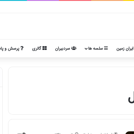
ایران زمین
سلسه ها
سردبیران
گالری
پرسش و پا
ل