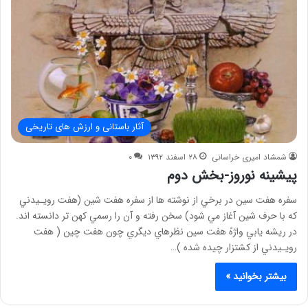
آثار باستانی و ارزش های تاریخی
شمشاد امیری خراسانی
۲۸ اسفند ۱۳۹۲
۰
پیشینه نوروز-بخش دوم
سفره هفت سين در برخي از نوشته ها از سفره هفت شين (هفت رويـيدني
که با حرف شين آغاز مي شود) سخن رفته و آن را رسمي کهن تر دانسته اند.
در ريشه يابي واژهً هفت سين نظرهاي ديگري چون هفت چين ( هفت
رويـيدني از کشتزار چيده شده )…
بیشتر بخوانید »