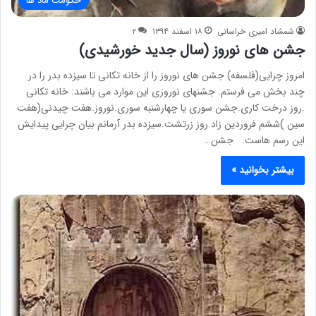
حکومت ماد ها
شمشاد امیری خراسانی
۱۸ اسفند ۱۳۹۴
۲
جشن های نوروز (سال جدید خورشیدی)
امروز چرایی(فلسفه) جشن های نوروز را از خانه تکانی تا سیزده بدر را در
چند بخش می فرستم. جشنهای نوروزی این موارد می باشند: خانه تکانی
.روز درخت کاری.جشن سوری یا چهارشنبه سوری.نوروز.هفت چیدنی(هفت
سین )ششم فروردین زاد روز زرتشت.سیزده بدر آرمانم بیان چرایی پیدایش
این رسم هاست. جشن…
بیشتر بخوانید »