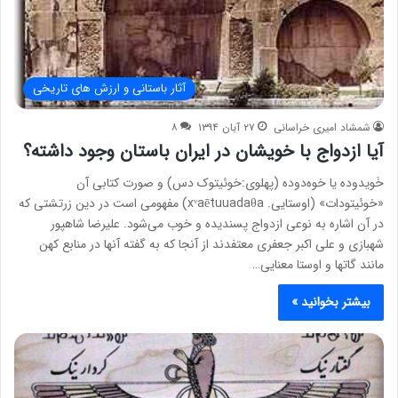
آثار باستانی و ارزش های تاریخی
شمشاد امیری خراسانی
۲۷ آبان ۱۳۹۴
۸
آیا ازدواج با خویشان در ایران باستان وجود داشته؟
خَویدوده یا خوه‌دوده (پهلوی:خوئیتوک دس) و صورت کتابی آن
«خوئیتودات» (اوستایی. xᵛaētuuadaθa) مفهومی است در دین زرتشتی که
در آن اشاره به نوعی ازدواج پسندیده و خوب می‌شود. علیرضا شاهپور
شهبازی و علی اکبر جعفری معتفدند از آنجا که به گفته آنها در منابع کهن
مانند گاتها و اوستا معنایی…
بیشتر بخوانید »