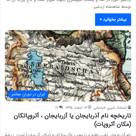
توسط شاهنشاه اردشیر…
بیشتر بخوانید »
ایران در دوران معاصر
شمشاد امیری خراسانی
۱۳ اسفند ۱۳۹۵
۱۲
تاریخچه نام آذربایجان یا آزربایجان ، آتروپاتکان
(مکان آتروپات)
نام آذربایجان تغییریافته و یا معرب «آتروپاتکان» (مکان آتروپات) است. ریشهٔ