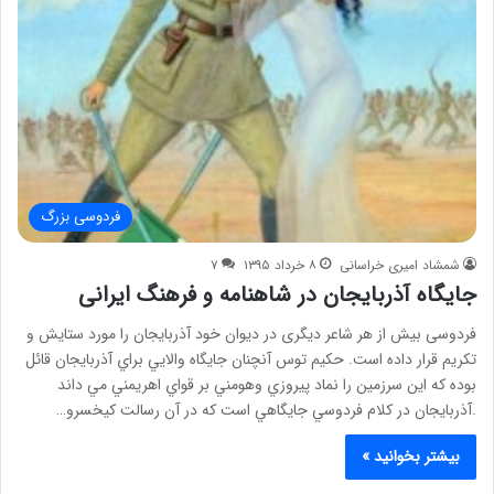
فردوسی بزرگ
شمشاد امیری خراسانی
۸ خرداد ۱۳۹۵
۷
جایگاه آذربایجان در شاهنامه و فرهنگ ایرانی
فردوسی بیش از هر شاعر دیگری در دیوان خود آذربایجان را مورد ستایش و
تکریم قرار داده است. حكيم توس آنچنان جايگاه والايي براي آذربايجان قائل
بوده كه اين سرزمين را نماد پيروزي وهومني بر قواي اهريمني مي داند
.آذربايجان در كلام فردوسي جايگاهي است كه در آن رسالت كيخسرو…
بیشتر بخوانید »