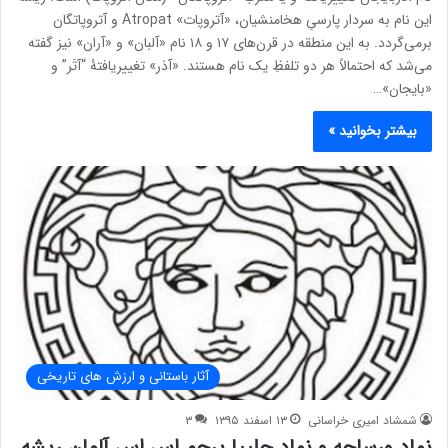
این نام به سردار پارسیِ هخامنشیان، «آتروپات» Atropat و آتروپاتگان
برمی‌گردد. به این منطقه در قرن‌های ۱۷ و ۱۸ نام «آلبان» و «آران» نیز گفته
می‌شد که احتمالاً هر دو تلفظِ یک نام هستند. «آذر» تغییریافتۀ “آتَر” و
«بایجان»…
بیشتر بخوانید »
آثار باستانی و ارزش های تاریخی
شمشاد امیری خراسانی
۱۳ اسفند ۱۳۹۵
۳
نماد ورساچه و نماد چلیپا پرچم اس اس آلمان ریشه