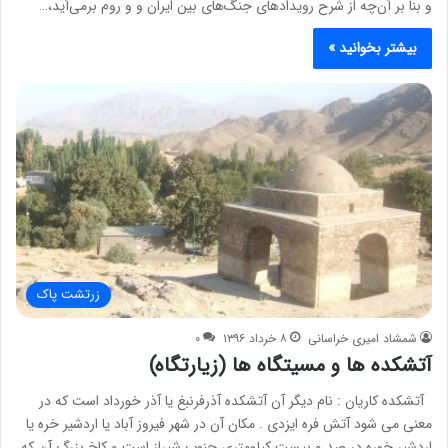
و بنا بر آن‌چه از شرح رویدادهای جنگ‌های بین ایران و و روم برمی‌آید،…
بیشتر بخوانید »
زرتشت پاک
شمشاد امیری خراسانی
۸ خرداد ۱۳۹۶
۰
آتشکده ها و مسیتگاه ها (زیارتگاه)
آتشکده کاریان : نام دیگر آن آتشکده آذرفرنبغ یا آذر خورداد است که در
معنی می شود آتش فره ایزدی . مکان آن در شهر فیروز آباد یا اردشیر خره یا
اردشیر خوره در صد و بیست کیلومتری جنوب شیراز است و کاخ بزرگ آن که