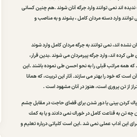
ﻧﺪﻳﺪﻩ ﺍﻧﺪ ﻧﻤﻰ ﺗﻮﺍﻧﻨﺪ ﻭﺍﺭﺩ ﺟﺮﮔﻪ ﺁﻧﺎﻥ ﺷﻮﻧﺪ .ﻫﻢ ﭼﻨﻴﻦ ﻛﺴﺎﻧﻰ
ﻰ ﺗﻮﺍﻧﻨﺪ ﻭﺍﺭﺩ ﺩﺳﺘﻪ ﻣﺮﺩﺍﻥ ﻛﺎﻣﻞ ، ﺑﺸﻮﻧﺪ ﻭ ﺑﻪ ﻣﻨﺎﺻﺐ ﻭ
ﻥ ﻧﺸﺪﻩ ﺍﻧﺪ، ﻧﻤﻰ ﺗﻮﺍﻧﻨﺪ ﺑﻪ ﺟﺮﮔﻪ ﻣﺮﺩﺍﻥ ﻛﺎﻣﻞ ﻭﺍﺭﺩ ﺷﻮﻧﺪ
ﻃﻰ ﻛﺮﺩﻩ ﺍﻧﺪ، ﻭﺍﺭﺩ ﺟﺮﮔﻪ ﭘﻴﺮﻣﺮﺩﺍﻥ ﻣﻰ ﺷﻮﻧﺪ .ﺑﺪﻳﻦ ﻗﺮﺍﺭ،
 ﻛﻪ ﻫﻤﻪ ﻣﺮﺍﺗﺐ ﻗﺒﻠﻰ ﺭﺍ ﺑﻪ ﻧﺤﻮ ﺍﺣﺴﻦ ﻃﻰ ﻧﻤﻮﺩﻩ ﺑﺎﺷﻨﺪ .ﺍﻳﻦ
ﻥ ﺍﺳﺖ ﻛﻪ ﺧﻮﺩ ﺭﺍ ﺑﻬﺘﺮ ﻣﻰ ﺳﺎﺯﻧﺪ. ﺁﺛﺎﺭ ﺍﻳﻦ ﺗﺮﺑﻴﺖ، ﻛﻪ ﻫﻤﺎﻧﺎ
ﺍﺯ ﺍﺯ ﺗﻦ ﭘﺮﻭﺭﻯ ﺍﺳﺖ، ﻫﻨﻮﺯ ﺩﺭ ﺁﻧﺎﻥ ﻣﺸﻬﻮﺩ ﺍﺳﺖ .
 ﭘﺎﻙ ﻛﺮﺩﻥ ﺑﻴﻨﻰ ﻳﺎ ﺩﻭﺭ ﺷﺪﻥ ﺑﺮﺍﻯ ﻗﻀﺎﻯ ﺣﺎﺟﺖ ﺩﺭ ﻣﻘﺎﺑﻞ ﭼﺸﻢ
 ﺗﻦ ﺑﻪ ﻗﻨﺎﻋﺖ ﻛﺎﻣﻞ ﺩﺭ ﺧﻮﺭﺍﻙ ﻧﻤﻰ ﺩﺍﺩﻧﺪ ﻭ ﻳﺎ ﺑﻪ ﻛﻤﻚ
ﺮﺍﻯ ﺍﻳﻦ ﺁﺩﺍﺏ ﻋﻤﻠﻰ ﻧﻤﻰ ﺷﺪ .ﺍﻳﻦ ﺍﺳﺖ ﻛﻠﻴﺎﺗﻰ ﺩﺭﺑﺎﺭﻩ ﺗﻌﻠﻴﻢ ﻭ