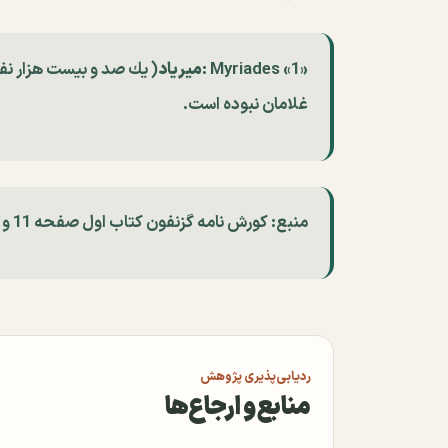
«1» Myriades :
ﻣﻴﺮﻳﺎﺩ
( ﻳﻚ ﺻﺪ ﻭ ﺑﻴﺴﺖ ﻫﺰﺍﺭ ﻧﻔﺮ
غلامان ﻧﺒﻮﺩﻩ ﺍﺳﺖ.
منبع: کورش نامه گزنفون کتاب اول صفحه 11 و 12
ردیابی‌پذیری پژوهش
منابع و ارجاع‌ها