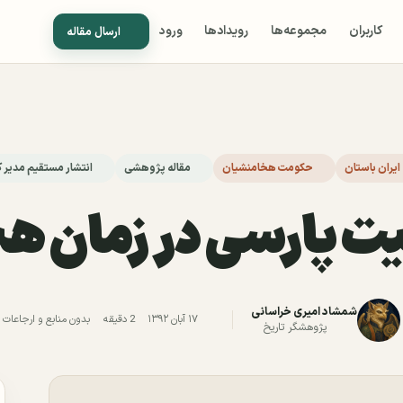
کاربران
مجموعه‌ها
رویدادها
ورود
ارسال مقاله
ایران باستان
حکومت هخامنشیان
مقاله پژوهشی
انتشار مستقیم مدیر 
ﺑﻴﺖ ﭘﺎﺭﺳﻰ در زمان 
شمشاد امیری خراسانی
۱۷ آبان ۱۳۹۲
2 دقیقه
بدون منابع و ارجاعات
پژوهشگر تاریخ