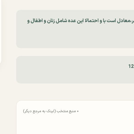
،ﻣﻌﺎﺩﻝ ﺍﺳﺖ ﺑﺎ ﻭ ﺍﺣﺘﻤﺎﻻ ﺍﻳﻦ ﻋﺪﻩ ﺷﺎﻣﻞ ﺯﻧﺎﻥ ﻭ ﺍﻃﻔﺎﻝ ﻭ
۰ منبع منتخب (لینک به مرجع دیگر)