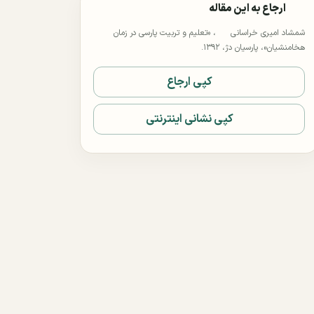
ارجاع به این مقاله
شمشاد امیری خراسانی
، «ﺗﻌﻠﻴﻢ ﻭ ﺗﺮﺑﻴﺖ ﭘﺎﺭﺳﻰ در زمان
هخامنشیان»، پارسیان دژ، ۱۳۹۲.
کپی ارجاع
کپی نشانی اینترنتی