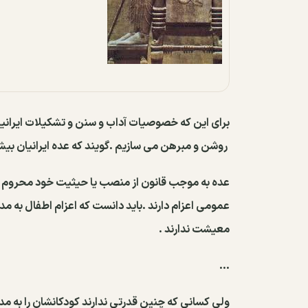
ﺑﺮﺍﻯ ﺍﻳﻦ ﻛﻪ ﺧﺼﻮﺻﻴﺎﺕ ﺁﺩﺍﺏ ﻭ ﺳﻨﻦ ﻭ ﺗﺸﻜﻴﻼﺕ ﺍﻳﺮﺍﻧﻴﺎﻥ
ﺭﻭﺷﻦ ﻭ ﻣﺒﺮﻫﻦ ﻣﻰ ﺳﺎﺯﻳﻢ .ﮔﻮﻳﻨﺪ ﻛﻪ ﻋﺪﻩ ﺍﻳﺮﺍﻧﻴﺎﻥ ﺑﻴﺶ ﺍﺯ ﺩﻭﺍﺯﺩﻩ «1
ﻋﺪﻩ ﺑﻪ ﻣﻮﺟﺐ ﻗﺎﻧﻮﻥ ﺍﺯ ﻣﻨﺼﺐ ﻳﺎ ﺣﻴﺜﻴﺖ ﺧﻮﺩ ﻣﺤﺮﻭﻡ ﻧﺸﺪ
ﻋﻤﻮﻣﻰ ﺍﻋﺰﺍﻡ ﺩﺍﺭﻧﺪ .ﺑﺎﻳﺪ ﺩﺍﻧﺴﺖ ﻛﻪ ﺍﻋﺰﺍﻡ ﺍﻃﻔﺎﻝ ﺑﻪ ﻣ
ﻣﻌﻴﺸﺖ ﻧﺪﺍﺭﻧﺪ .
...
ﻭﻟﻰ ﻛﺴﺎﻧﻰ ﻛﻪ ﭼﻨﻴﻦ ﻗﺪﺭﺗﻰ ﻧﺪﺍﺭﻧﺪ ﻛﻮﺩﻛﺎﻧﺸﺎﻥ ﺭﺍ ﺑﻪ ﻣﺪﺭ