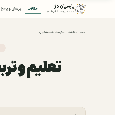
پارسیان دژ
مقالات
پرسش و پاسخ
جامعه پژوهشگران تاریخ
خانه
مقاله‌ها
حکومت هخامنشیان
ﺗﻌﻠﻴﻢ ﻭ ﺗﺮ