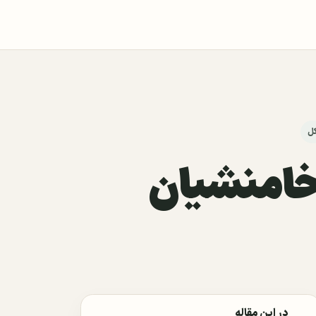
کل
هخامنشیان
در این مقاله