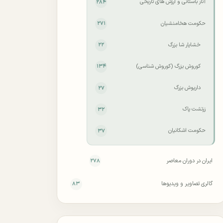
آثار باستانی و ارزش های تاریخی
۲۸۴
حکومت هخامنشیان
۲۷۱
خشایار شا بزرگ
۲۲
کوروش بزرگ (کوروش شناسی)
۱۳۴
داریوش بزرگ
۲۷
زرتشت پاک
۳۲
حکومت اشکانیان
۳۷
ایران در دوران معاصر
۲۷۸
گالری تصاویر و ویدیوها
۸۳