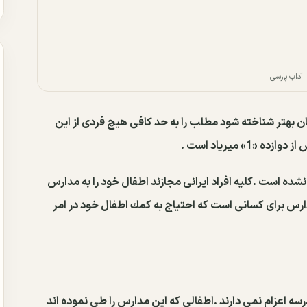
آداب پارسی
 ﺑﻬﺘﺮ ﺷﻨﺎﺧﺘﻪ ﺷﻮﺩ ﻣﻄﻠﺐ ﺭﺍ ﺑﻪ ﺣﺪ ﻛﺎﻓﻰ ﻫﻴﭻ ﻓﺮﺩﻯ ﺍﺯ ﺍﻳﻦ
» ﻣﻴﺮﻳﺎﺩ ﺍﺳﺖ .
ﻩ ﺍﺳﺖ .ﻛﻠﻴﻪ ﺍﻓﺮﺍﺩ ﺍﻳﺮﺍﻧﻰ ﻣﺠﺎﺯﻧﺪ ﺍﻃﻔﺎﻝ ﺧﻮﺩ ﺭﺍ ﺑﻪ ﻣﺪﺍﺭﺱ
ﺪﺍﺭﺱ ﺑﺮﺍﻯ ﻛﺴﺎﻧﻰ ﺍﺳﺖ ﻛﻪ ﺍﺣﺘﻴﺎﺝ ﺑﻪ ﻛﻤﻚ ﺍﻃﻔﺎﻝ ﺧﻮﺩ ﺩﺭ ﺍﻣﺮ
ﺳﻪ ﺍﻋﺰﺍﻡ ﻧﻤﻰ ﺩﺍﺭﻧﺪ .ﺍﻃﻔﺎﻟﻰ ﻛﻪ ﺍﻳﻦ ﻣﺪﺍﺭﺱ ﺭﺍ ﻃﻰ ﻧﻤﻮﺩﻩ ﺍﻧﺪ