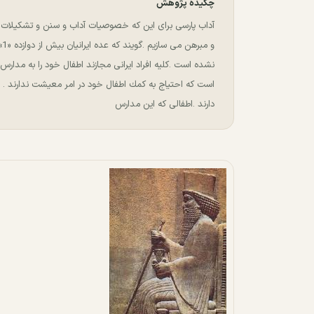
چکیده پژوهش
آداب پارسی ﺑﺮﺍﻯ ﺍﻳﻦ ﻛﻪ ﺧﺼﻮﺻﻴﺎﺕ ﺁﺩﺍﺏ ﻭ ﺳﻨﻦ ﻭ ﺗﺸﻜﻴﻼﺕ ﺍﻳ
ﻭ 
ﻧﺸﺪﻩ ﺍﺳﺖ .ﻛﻠﻴﻪ ﺍﻓﺮﺍﺩ ﺍﻳﺮﺍﻧﻰ ﻣﺠﺎﺯﻧﺪ ﺍﻃﻔﺎﻝ ﺧﻮﺩ ﺭﺍ ﺑﻪ ﻣﺪﺍﺭﺱ
ﺍﺳﺖ ﻛﻪ ﺍﺣﺘﻴﺎﺝ ﺑﻪ ﻛﻤﻚ ﺍﻃﻔﺎﻝ ﺧﻮﺩ ﺩﺭ ﺍﻣﺮ ﻣﻌﻴﺸﺖ ﻧﺪﺍﺭﻧﺪ . ..
ﺩﺍﺭﻧﺪ .ﺍﻃﻔﺎﻟﻰ ﻛﻪ ﺍﻳﻦ ﻣﺪﺍﺭﺱ