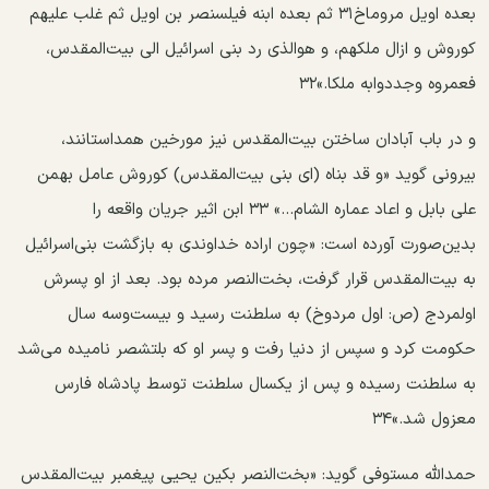
بعده اویل مروماخ۳۱ ثم بعده ابنه فیلسنصر بن اویل ثم غلب علیهم
کوروش و ازال ملکهم، و هوالذی رد بنی اسرائیل الی بیت‌المقدس،
فعمروه وجددوابه ملکا.»۳۲
و در باب آبادان ساختن بیت‌المقدس نیز مورخین همداستانند،
بیرونی گوید «و قد بناه (ای بنی‌ بیت‌المقدس) کوروش عامل بهمن
علی بابل و اعاد عماره الشام...» ۳۳ ابن اثیر جریان واقعه را
بدین‌صورت آورده است: «چون اراده خداوندی به بازگشت بنی‌اسرائیل
به بیت‌المقدس قرار گرفت، بخت‌النصر مرده بود. بعد از او پسرش
اولمردج (ص: اول مردوخ) به سلطنت رسید و بیست‌وسه سال
حکومت کرد و سپس از دنیا رفت و پسر او که بلتشصر نامیده می‌شد
به سلطنت رسیده و پس از یکسال سلطنت توسط پادشاه فارس
معزول شد.»۳۴
حمدالله مستوفی گوید: «بخت‌النصر بکین یحیی پیغمبر بیت‌المقدس