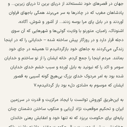
جهان در قصرهای خود نشسته‌اند از دریای برین تا دریای زیرین... و
پادشاهان مغرب که در چادر‌ها به سر می‌برند همگی باجهای فراوان
آوردند و در بابل پای مرا بوسه زدند... از آشور و شوش، آگاده،
اشنوناک، زامبان، متورنو با ولایت گوتی‌ها و شهرهایی که آن سوی
دجله قرار دارد و در روزگار پیش ساخته شده – خدایانی را که در اینجا
زندگی می‌کردند به جاهای خود بازگردانیدم تا همیشه در جای خود
بمانند. مردم اینجا را جمع کردم. خانه ایشان را از نو ساختم و خدایان
سومر و اکد را که نبونید به بابل آورده و سبب خشم خدای خدایان
شده بود به امر مردوک خدای بزرگ بی‌هیچ گونه آسیبی به قصور
ایشان که موسوم به «شادی دل» بود باز گردانیدم».۷
به این‌طریق کوروش توانست با ایجاد مرکزیت و قدرت در سرزمین
ایران و تحکیم موقعیت‌ نژاد آریایی و منکوب ساختن دشمنان چنان
پایه‌ای برای حکومت بریزد که نه تنها خود و اعقابش یعنی خاندان