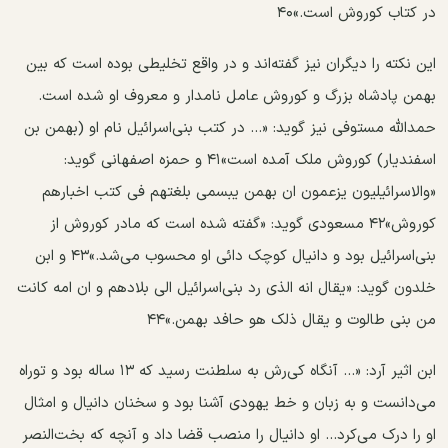
در کتاب کوروش است.»۴۰
این نکته را دیگران نیز گفته‌اند و در واقع تخلیطی بوده است که بین
بهمن پادشاه بزرگ و کوروش عامل نامدار و معروف او شده است.
حمدالله مستوفی نیز گوید: «... در کتب بنی‌اسرائیل نام او (بهمن بن
اسفندیار) کوروش ملک آمده است»۴۱ و حمزه اصفهانی گوید:
«والاسرائیلیون یزعمون ان بهمن یبسمی بلغتهم فی کتب اخبارهم
کوروش»۴۲ مسعودی گوید: «گفته شده است که مادر کوروش از
بنی‌اسرائیل بود و دانیال کوچک دائی او محسوب می‌شد.»۴۳ و ابن
خلدون گوید: «یقال انه الذی رد بنی‌اسرائیل الی بلادهم و ان امه کانت
من بنی طالوت و یقال ذلک هو حافد بهمن.»۴۴
ابن اثیر آرد: «... آنگاه کی‌رش به سلطنت رسید که ۱۳ ساله بود و توراه
می‌دانست و به زبان و خط یهودی آشنا بود و سخنان دانیال و امثال
او را درک می‌کرد... او دانیال را منصب قضا داد و آنچه که بخت‌النصر