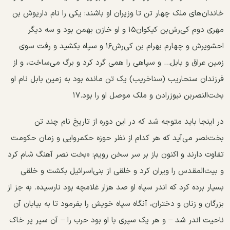
خاندان‌های ملک چهار تن تا وزیران او باشند: یکی را نام داریوش بن
مهری دوم کی‌رش‌بن کیکوان۱۵ و او خازن بهمن بود و سه دیگر
احشویرش و چهارم بهرام بن کی‌رش۱۶ و سپاه بکشید و رفت سوی
زمین عراق و بابل... و سپاهی را همی گرد کرد و برگ می‌ساخت، و از
فرزندان سنحاریب (سناخریب) یک تن مانده بود به زمین بابل نام او
بخت‌النصربن نبوزرادن و ملک موصل او را بود.۱۷
در اینجا باید متوجه شد که در این دوره از تاریخ نام چند تن
بخت‌نصر می‌آید که هر کدام از نظر حوزه حکمروایی و زمان حکومت
تفاوت دارند و اکنون باز بر سر سخن رویم: «بخت نصر آهنگ شام کرد
و بیت‌المقدس را ویران کرد و خلقی از بنی‌اسرائیل بکشت و خلقی
بسیار برده کرد که اندر سپاه او صد هزار غلامچه بود نارسیده. به جز از
بزرگان و زنان و دختران، آنگاه سپاه خویش را بفرمود تا به بیابان آن
ناحیت اندر شد – و هر یک سپری با او بود حرب را – آن سپر پر خاک