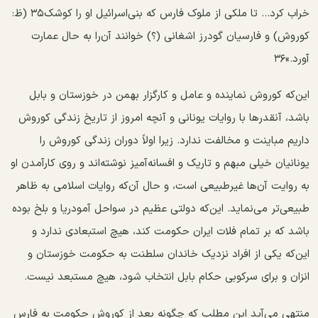
خراب کرد... تا ملکی از ملوک فارس که بنی‌اسرائیل او را کوشک۳۵ (ظ:
کوروش) و فارسیان گودرز اشغانی (؟) خوانند آن‌را به حال عمارت
آورد.»۳۶
این‌که کوروش نماینده و عامل و کارگزار بهمن در خوزستان و بابل
باشد، آنقدر‌ها با روایات یونانی و آنچه امروز از تاریخ زندگی کوروش
داریم مباینت و مخالفت ندارد. زیرا اولاً دوران زندگی کوروش را
یونانیان خیلی مبهم و تاریک و افسانه‌آمیز نوشته‌اند و روی کارآمدن او
به روایت آن‌ها غیرطبیعی است، و حال آن‌که روایات اسلامی به ظاهر
طبیعی‌تر می‌نماید. این‌که دولتی عظیم در سواحل آمودریا و بلخ بوده
باشد که بر تمام فلات ایران حکومت کند، هیچ استبعادی ندارد و
این‌که یکی از افراد نزدیک خاندان سلطنت به حکومت خوزستان و
انزان و برای سرکوبی حکام بابل انتخاب شود، هیچ مستبعد نیست.
منتهی می‌آید این مطلب که چگونه بعد از کوروش حکومت به فارس