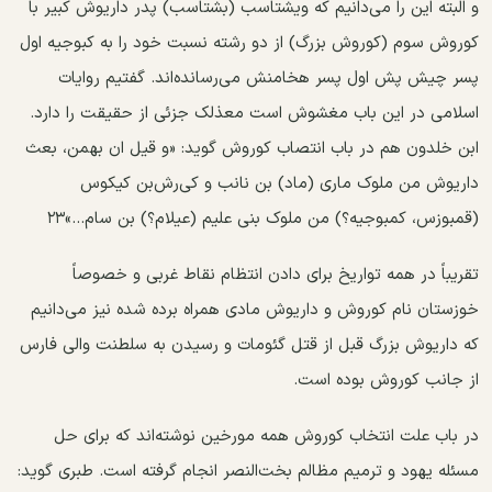
و البته این را می‌دانیم که ویشتاسب (بشتاسب) پدر داریوش کبیر با
کوروش سوم (کوروش بزرگ) از دو رشته نسبت خود را به کبوجیه اول
پسر چیش پش اول پسر هخامنش می‌رسانده‌اند. گفتیم روایات
اسلامی در این باب مغشوش است معذلک جزئی از حقیقت را دارد.
ابن خلدون هم در باب انتصاب کوروش گوید: «و قیل ان بهمن، بعث
داریوش من ملوک ماری (ماد) بن نانب و کی‌رش‌بن کیکوس
(قمبوزس، کمبوجیه؟) من ملوک بنی‌ علیم (عیلام؟) بن سام...»۲۳
تقریباً در همه تواریخ برای دادن انتظام نقاط غربی و خصوصاً
خوزستان نام کوروش و داریوش مادی همراه برده شده نیز می‌دانیم
که داریوش بزرگ قبل از قتل گئومات و رسیدن به سلطنت والی فارس
از جانب کوروش بوده است.
در باب علت انتخاب کوروش همه مورخین نوشته‌اند که برای حل
مسئله یهود و ترمیم مظالم بخت‌النصر انجام گرفته است. طبری گوید: