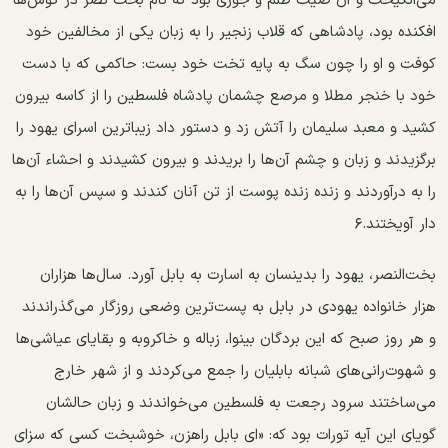
می‌انگیخت و آن صیت ظلم و جوری بود که نام بخت نصر در گوش‌ها
افکنده بود، پادشاهی که قلاب زنجیر را به زبان یکی از مخالفین خود
کوفت و او را چون سگ به پایه تخت خود بست: حاکمی که با دست
خود با خنجر مطلا و مرصع چشمان پادشاه فلسطین را از کاسه بیرون
کشید و معبد سلیمان را آتش زد و دستور داد زیبا‌ترین اسرای یهود را
برگزیدند و زبان و چشم آن‌ها را بریدند و بیرون کشیدند و احشاء آن‌ها
را به در‌آوردند و زنده زنده پوست از تن آنان کندند و سپس آن‌ها را به
دار آویختند.۶
بخت‌النصر، یهود را بدینسان به اسارت به بابل آورد. سال‌ها هزاران
هزار خانواده یهودی در بابل به پست‌ترین وضعی روزگار می‌گذراندند
و هر روز صبح که این بردگان بینوا، زباله و خاکروبه و بقایای عیاشی‌ها
و شهوت‌رانی‌های شبانه بابلیان را جمع می‌کردند و از شهر خارج
می‌ساختند سرود رجعت به فلسطین می‌خواندند و زبان حالشان
گویای این آیه تورات بود که: «ای بابل راهزن، خوشبخت کسی که سزای