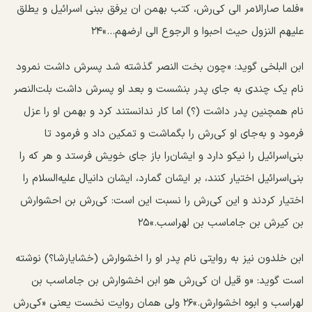
«فلما صارالامر الی کی‌رش، کتب بهمن ان یرفق ببنی‌ اسرائیل و یطلق
علیهم النزول حیث احبوا و الرجوع الی ارضهم...»۲۴
ابن البلخی گوید: «چون بخت النصر گذشته شد پسرش داشت نمرود
نام یک چندی به جای پدر بنشست و بعد او پسرش داشت بلت‌النصر
نام همچنین پدر داشت (؟) اما کار ندانستند کرد و بهمن او را عزل
فرمود و به‌جای او کی‌رش را بگماشت و تمکین داد و فرمود تا
بنی‌اسرائیل را نیکو دارد و ایشان‌را باز جای خویش فرستد و هر که را
بنی‌اسرائیل اختیار کنند، بر ایشان گمارد، ایشان دانیال علیه‌السلام را
اختیار کردند و این کی‌رش را نسبت این است: کی‌رش بن احشوارش
بن کیرش بن جاماسب بن لهراسب.»۲۵
ابن خلدون نیز به روایتی نام پدر او را اخشوارش (خشایارشا؟) نوشته
است گوید: «و قیل ان کی‌رش ‌هو ابن اخشوارش بن جاماسب بن
لهراسب و ابوه اخشوارش.»۲۶ ولی‌‌ همان روایت نخست یعنی «کی‌رش