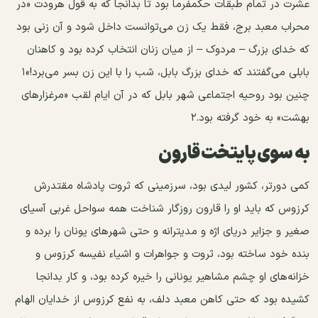
عشرت در تمام طبقات حکمفرما بود تا بدانجا که به قول هرودت «در
محراب معبد برج، فقط یک زن می‌توانست داخل شود و آن زنی بود
که خدای بزرگ – مردوک – از میان زنان انتخاب کرده بود و کاهنان
بابلی می‌گفتند که خدای بزرگ بابل، شب را با این زن بسر می‌برد!»۱
چنین بود روحیه اجتماعی شهر بابل که در آن ایام لقب «مرغزارهای
بهشت» به خود گرفته بود.۲
به سوی پایتخت قارون
کمی دور‌تر، کشور لیدی بود، سرزمینی که ثروت پادشاه مقتدرش
کرزوس که باید او را قارون روزگار شناخت همه سواحل غربی آسیای
صغیر و جزایر دریای اژه و مدیترانه و حتی شهرهای یونان را برده و
بنده خود ساخته بود، ثروت و جواهرات و اشیاء نفیسه کرزوس و
خزانه‌های او چشم مشاهیر یونانی را خیره کرده بود، و کار بدانجا
کشیده بود که حتی کاهن معبد دلف،‌ به نفع کرزوس از خدایان الهام