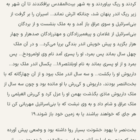
کردند و ریگ بیاوردند و به شهر بیت‌المقدس برافکندند تا آن شهر به
زیر ریگ اندر پنهان شد، چنانکه اثرش نماند... اسیران را بر گرفت از
بنی‌اسرائیل و سوی عراق باز آمد و به ملک بنشست و از بردگان
بنی‌اسرائیل از غلامان و پیغمبرزادگان و مهترزادگان صدهزار و چهار
هزار بگزید و پیش خویش اندر بندگی برپا می‌کرد... و در آن ملک
چهل سال بماند پس بمرد، او را پسری آمد نام وی اولمرودخ... پس
بمرد و از او پسری بماند به نام اوبلتثصر۱۸... یکسال اندر ملک بود...
داریوش او را بکشت... و سه سال اندر ملک ببود و از آن چهارگانه که با
بخت‌النصر بودند، داریوش و کی‌رش با او مانده بود و چون سه سال از
ملک داریوش ماذی بگذشت بهمن او را عزل کرد و کی‌رش الغیلمی را
ملک عراق و شام داد و به وی نبشت که با بنی‌اسرائیل مهربانی کن تا
هر جای که خواهند بباشند یا به زمین خود باز شوند.۱۹
بخت‌نصر با یهود خشونت بسیار روا داشته بود و وضعی پیش آورده