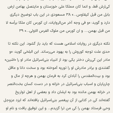
کی‌ارش قط، و انما کان مملکا علی خوزستان و مایتصل بهامن ارض
بابل من قبل کیقاوس...» ۳۸ مسعودی در این باب توضیح دیگری
دارد و گوید: «و فی وجه آخر من‌الروایات، ان کورس کان ملکا برأسه لا
من قبل بهمن.... و ان کورس من ملوک الفرس الاولی...» ۳۹
نکته دیگری در روایات اسلامی هست که باید باز گشود. این نکته تا
حدی علت توجه کوروش را به یهود می‌رساند. ابن البلخی گوید: «و
مادر این کی‌رش دختر یکی بود از انبیاء بنی‌اسرائیل مادر او را «اشین»
گفتندی و برادر مادرش او را توریه آموخته بود و سخت دانا و عاقل
بود و بیت‌المقدس را آبادان کرد به فرمان بهمن و هرچه از مال و
چارپایان و اسباب بنی‌اسرائیل در خزانه و در دست کسان بخت‌النصر
در خزانه بهمن مانده بود به ایشان داد و بعضی از اهل تواریخ
گفته‌اند کی در کتابی از آن پیغمبر بنی‌اسرائیل یافته‌اند که ایزد عزوجل
وحی فرستاد بهمن را کی من ترا گزیدم... و این توفیق یافت و نام او