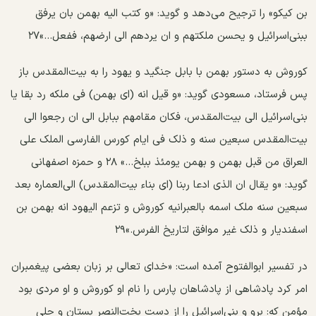
بن کیکو» را ترجیح می‌دهد و گوید: «و کتب الیه بهمن‌ بان یرفق
ببنی‌اسرائیل و یحسن ملکتهم و ان یردهم الی ارضهم، ففعل...»۲۷
کوروش به دستور بهمن با بابل جنگید و یهود را به بیت‌المقدس باز
پس فرستاد، مسعودی گوید: «و قیل انه (ای بهمن) فی ملکه رد بقا یا
بنی‌اسرائیل الی بیت‌المقدس، فکان مقامهم ببابل الی ان رجعوا الی
بیت‌المقدس سبعین سنه و ذلک فی ایام کورس الفارسی الملک علی
العراق من قبل بهمن و بهمن یومئذ ببلخ...» ۲۸ و حمزه اصفهانی
گوید: «و یقال ان الذی ادعا ربنا (ای بناء بیت‌المقدس) الی‌العماره بعد
سبعین سنه ملک اسمه بالعبرانیه کوروش و تزعم الیهود انه بهمن بن
اسفندیار و ذلک غیر موافق لتاریخ الفرس.»۲۹
در تفسیر ابوالفتوح آمده است: «خدای تعالی بر زبان بعضی پیغمبران
امر کرد پادشاهی از پادشاهان پارس را نام او کوروش و او مردی بود
مؤمن که: برو و بنی‌اسرائیل را از دست بخت‌النصر بستان و حلی