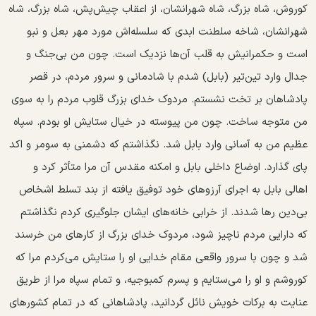
کوروش، شاه بزرگ، شاه شهرانشان، از اعقاب چیش‌پش، شاه بزرگ، شاه
شهرانشان، شاخه سلطنت ابدی که سلسله‌اش مورد مهر بعل و نبو
است و حکمرانیش به قلب آن‌ها نزدیک است. چون من بی‌جنگ و
جدال وارد تین‌تیر (بابل) شدم با شادمانی و سرور مردم، در قصر
پادشاهان بر تخت نشستم. مردوک خدای بزرگ قلوب مردم را به سوی
من متوجه ساخت. چون من پیوسته در خیال ستایش او بودم. سپاه
عظیم من به آسانی وارد بابل شد. نگذاشتم که دشمنی به سومر و اکد
پای گذارد. اوضاع داخلی بابل و امکنه مقدس آن مرا متأثر کرد و
اهالی بابل به اجرای آرزوهای خود توفیق یافته از بند تسلط اشخاص
بی‌دین‌‌ رها شدند. از خرابی‌ خانه‌های ایشان جلوگیری کردم نگذاشتم
که دارایی مردم ناچیز شود، مردوک خدای بزرگ از کارهای من خرسند
شد و چون با سرور واقعی مقام خدایی او را ستایش می‌کردم مرا که
کوروشم و او را می‌ستایم و پسرم کمبوجیه، و تمام سپاه مرا از طریق
عنایت به برکات خویش نائل گردانید، پادشاهانی‌ که در تمام کشورهای