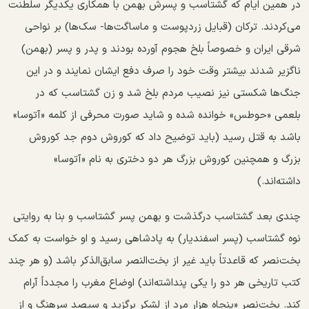
در همین ایام که گشتاسب و پسرش بهمن با همکاری یکدیگر سلطنت
می‌کردند. ترکان (قبایل زردپوست و ماساگت‌ها- سک‌ها) بر نواحی
شرقی ایران و خصوصاً بلخ هجوم آورده بودند و پدر و پسر (بهمن)
ناگزیر شدند بیشتر وقت خود را صرف دفع ایشان نمایند و در این
جنگ‌ها شکستی نیز نصیب مردم بلخ شد و زن گشتاسب که در
بلعمی «حوطس» خوانده شده و شاید صورت محرفی از کلمه «آتوسا»
باشد به قتل رسید (باید توضیح داد که کوروش دوم جد کوروش
بزرگ و همچنین کوروش بزرگ هر دو دختری به نام «آتوسا»
داشته‌اند.)
چندی بعد گشتاسب درگذشت و بهمن پسر گشتاسب و بنا به روایتی
نوه گشتاسب (پسر اسفندیار) به پادشاهی رسید و او خواست به کمک
بخت‌نصر که قاعدتاً باید غیر از بخت‌النصر سابق‌الذکر باشد (و هر چند
کتب تاریخی هر دو را یکی پنداشته‌اند) اوضاع مغرب را مجدداً آرام
کند. بخت‌نصر «پنجاه هزار مرد از لشکر برگزید و سیصد سرهنگ و از