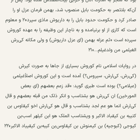
بود که منجر به اسارت آنان و خرابی بیت‌المقدس شده بود. پس از
آن‌که بلتثصر به حکومت بابل منصوب شد، بهمن فرمان عزل او را
صادر کرد و حکومت حدود بابل را به داریوش ماذی سپرد۲۰ و معلوم
است که کاری از او برنیامده و به ناچار این وظیفه را به عهده کوروش
سپرده است «ثم عزله بهمن (ای عزل داریوش) و ولی مکانه کی‌رش
الغیلمی من ولدغیلم...»۲۱
در روایات اسلامی نام کوروش بسیاری از جا‌ها به صورت کیرش
(کی‌رش، کی‌ارش، سیروس؟) آمده است و این کوروش اصلاًغیلمی
(عیلامی؟) بوده است طبری گوید: «قد زعم بعضهم (ای بعض
المورخین) ان کی‌رش هو بشتاسب و انکر ذلک من قبله بعضهم و قال
کی‌ارش انما هو عم لجد بشتاسب و قال هو کی‌ارش اخو کیقاوس بن
کتیبه بن کیقباد الاکبر و ویشتاسب الملک هو ابن کیلهر اسب‌بن
کیوجی (کبوجیه) بن کیمنوش ‌بن کیقاوس‌بن کیبه‌بن کیقیباد الاکبر»۲۲