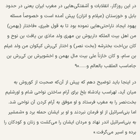
در این روزگار، انقلابات و آشفتگی‌هایی در مغرب ایران یعنی در حدود
بابل و خوزستان (عیلام و انزان) پیش آمده است و خصوصاً مسئله
یهود ایجاد ناراحتی‌هایی نموده بود تا به قول طبری، «فاختار (بهمن)
من اهل بیت الملکه داریوش بن مهری ولد ماذی بن یافث‌ بن نوح و
کان بن‌اخت بخترشه (بخت نصر) و اختار کی‌رش کیکوان من ولد غیلم
بن سام، و کان خازناً علی بیت مال بهمن و اخشویرش بن کی‌رش ‌بن
جاماسب الملقب بالعالم و......»۹
در اینجا باید توضیح دهم که پیش از آن‌که صحبت از کوروش به
میان آید، لهراسب پادشاه بلخ برای آرام ساختن نواحی شام و اورشلیم
بخت‌نصر را به مغرب فرستاد و او موفق به آرام کردن آن نواحی شد.
اما بنی‌اسرائیل از او فرمان نبردند و او بر ایشان حمله برد و «شمشیر
به بنی‌اسرائیل اندر نهاد و مردان ایشان را می‌کشت و زنان و کودکان را
برده و اسیر می‌گرفت.»