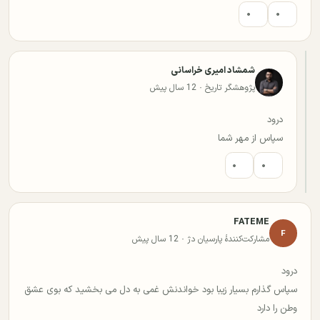
۰
۰
شمشاد امیری خراسانی
پژوهشگر تاریخ · 12 سال پیش
درود
سپاس از مهر شما
۰
۰
FATEME
F
مشارکت‌کنندهٔ پارسیان دژ · 12 سال پیش
درود
سپاس گذارم بسیار زیبا بود خواندنش غمی به دل می بخشید که بوی عشق
وطن را دارد