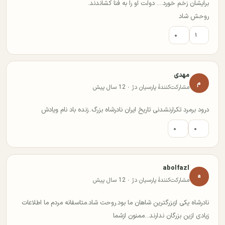
برایشان زخم خورد.... دولت او را به فنا کشاندند.
روحش شاد
۰
۱
مهدی
م
مشارکت‌کنندهٔ پارسیان دژ · 12 سال پیش
درود برمرد تکرارنشدنی تاریخ ایران نادرشاه بزرگ..زنده باد نام ویادش
۰
۰
abolfazl
a
مشارکت‌کنندهٔ پارسیان دژ · 12 سال پیش
نادرشاه یکی ازبزرگترین شاهان ما بود.روحت شاد.متاسفانه مردم ما اطلاعات
زیادی ازین بزرگان ندارند...ممنون ازشما