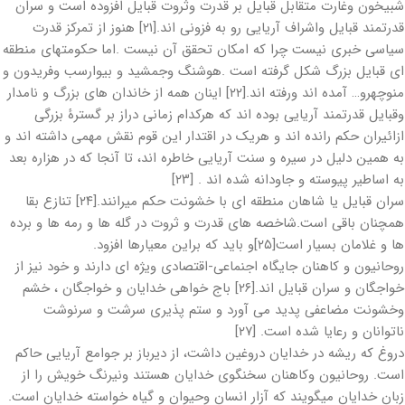
شبیخون وغارت متقابل قبایل بر قدرت وثروت قبایل افزوده است و سران
قدرتمند قبایل واشراف آریایی رو به فزونی اند.[۲۱] هنوز از تمرکز قدرت
سیاسی خبری نیست چرا که امکان تحقق آن نیست .اما حکومتهای منطقه
ای قبایل بزرگ شکل گرفته است .هوشنگ وجمشید و بیوارسب وفریدون و
منوچهرو… آمده اند ورفته اند.[۲۲] اینان همه از خاندان های بزرگ و نامدار
وقبایل قدرتمند آریایی بوده اند که هرکدام زمانی دراز بر گسترۀ بزرگی
ازائیران حکم رانده اند و هریک در اقتدار این قوم نقش مهمی داشته اند و
به همین دلیل در سیره و سنت آریایی خاطره اند، تا آنجا که در هزاره بعد
به اساطیر پیوسته و جاودانه شده اند . [۲۳]
سران قبایل یا شاهان منطقه ای با خشونت حکم میرانند.[۲۴] تنازع بقا
همچنان باقی است.شاخصه های قدرت و ثروت در گله ها و رمه ها و برده
ها و غلامان بسیار است[۲۵]و باید که براین معیارها افزود.
روحانیون و کاهنان جایگاه اجنماعی-اقتصادی ویژه ای دارند و خود نیز از
خواجگان و سران قبایل اند.[۲۶] باج خواهی خدایان و خواجگان ، خشم
وخشونت مضاعفی پدید می آورد و ستم پذیری سرشت و سرنوشت
ناتوانان و رعایا شده است. [۲۷]
دروغ که ریشه در خدایان دروغین داشت، از دیرباز بر جوامع آریایی حاکم
است. روحانیون وکاهنان سخنگوی خدایان هستند ونیرنگ خویش را از
زبان خدایان میگویند که آزار انسان وحیوان و گیاه خواسته خدایان است.