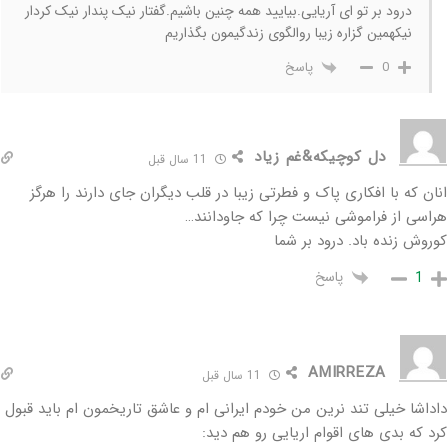
درود بر تو ای آریایی.بیایید همه چنین باشیم.گفتار نیک پندار نیک کردار
نیکهمین گزاره زیبا روالگوی زندگیمون بگذاریم
پاسخ
0
دل کوچیکه&غم زیاد
11 سال قبل
انان که با افکاری پاک و فطرتی زیبا در قلب دیگران جای دارند را هرگز
هراسی از فراموشی نیست چرا که جاودانند…
کوروش زنده باد. درود بر شما
پاسخ
1
AMIRREZA
11 سال قبل
داداشا خیلی تند نرین من خودم ایرانی ام و عاشق تاریخمون ام باید قبول
کرد که بدی های اقوام اریایی رو هم دید: