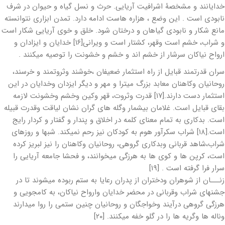
خدایانند و مشخصۀ اشرافیت آریایی. حرث و نسل گیاه و حیوان در شرف
نابودی است . این وضع ، هزاره هاست ادامه دارد. تمدن ابزاری نتوانسته
مانع شکار و نابودی گیاهان و درختان شود. خلق و خوی آریایی شکار است
و شراب، خشم است وقهر، کشتار است و ویرانی[۱۶] خدایان و ایزادان و
ارواح نیاکان سرشار از خشم اند و خشم و خشونت را توصیه میکنند .
سران قدرتمند قبایل از راه استثمار ضعیفان ،خوشند وثروتمند و خرسند،
روحانیان وکاهنان معابد بزرگ میترا و مهر و دیگر ایزدان وخدایان در این
استثمار دست دارند.[۱۷] قدرت وثروت، قهر وکین وخشم وخشونت لازمه
بقای قبایل است. غلامان بیشمار وگله های گران نشان لیاقت وقدرت قبیله
است. بدکاری به تمام معنای کلمه در اخلاق و پندار و گفتار و کردار رایج
است.[۱۸] شراب سکرآور هوم به کودکان نیز رحم نمیکند. شبها و روزهای
شراب،شاهد قربانی وبدکاری گروهی، روحانیان وکاهنان را نیز لبریز کرده
است، کرپن ها و کوی ها به هرزگی میخوانند، و فحشا جامعه آریایی را
سرار فرا گرفته است . [۱۹]
زنـــان از شوهران ودختران از پدران رعایا به ستم ربوده میشوند تا در
جشنهای شراب وقربانی در محضر خدایان وارواح نیاکان، به کامجویی و
هرزگی گروهی درآیند وخواجگان و روحانیان چنین ستمی را روا میدارند
وناله ها وگریه ها را در گلو خفه میکنند. [۲۰]