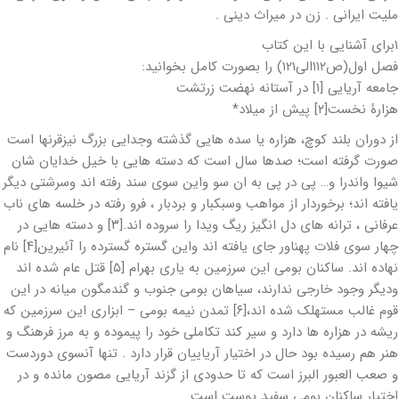
ملیت ایرانی . زن در میراث دینی .
۱برای آشنایی با این کتاب
فصل اول(ص۱۱۲الی۱۲۱) را بصورت کامل بخوانید:
جامعه آریایی [۱] در آستانه نهضت زرتشت
هزارۀ نخست[۲] پیش از میلاد*
از دوران بلند کوچ، هزاره یا سده هایی گذشته وجدایی بزرگ نیزقرنها است
صورت گرفته است؛ صدها سال است که دسته هایی با خیل خدایان شان
شیوا واندرا و… پی در پی به ان سو واین سوی سند رفته اند وسرشتی دیگر
یافته اند؛ برخوردار از مواهب وسبکبار و بردبار ، فرو رفته در خلسه های ناب
عرفانی ، ترانه های دل انگیز ریگ ویدا را سروده اند.[۳] و دسته هایی در
چهار سوی فلات پهناور جای یافته اند واین گستره گسترده را آئیرین[۴] نام
نهاده اند. ساکنان بومی این سرزمین به یاری بهرام [۵] قتل عام شده اند
ودیگر وجود خارجی ندارند، سیاهان بومی جنوب و گندمگون میانه در این
قوم غالب مستهلک شده اند،[۶] تمدن نیمه بومی – ابزاری این سرزمین که
ریشه در هزاره ها دارد و سیر کند تکاملی خود را پیموده و به مرز فرهنگ و
هنر هم رسیده بود حال در اختیار آریاییان قرار دارد . تنها آنسوی دوردست
و صعب العبور البرز است که تا حدودی از گزند آریایی مصون مانده و در
اختیار ساکنان بومی سفید پوست است .