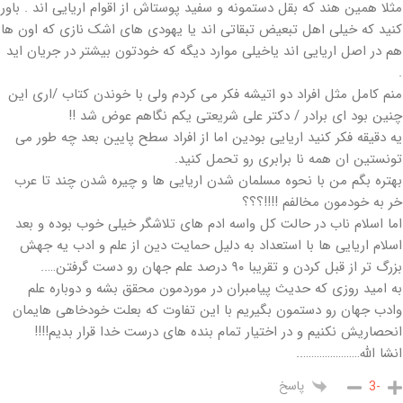
مثلا همین هند که بقل دستمونه و سفید پوستاش از اقوام اریایی اند . باور
کنید که خیلی اهل تبعیض تبقاتی اند یا یهودی های اشک نازی که اون ها
هم در اصل اریایی اند یاخیلی موارد دیگه که خودتون بیشتر در جریان اید
.
منم کامل مثل افراد دو اتیشه فکر می کردم ولی با خوندن کتاب /اری این
چنین بود ای برادر / دکتر علی شریعتی یکم نگاهم عوض شد !!
یه دقیقه فکر کنید اریایی بودین اما از افراد سطح پایین بعد چه طور می
تونستین ان همه نا برابری رو تحمل کنید.
بهتره بگم من با نحوه مسلمان شدن اریایی ها و چیره شدن چند تا عرب
خر به خودمون مخالفم !!!!؟؟؟
اما اسلام ناب در حالت کل واسه ادم های تلاشگر خیلی خوب بوده و بعد
اسلام اریایی ها با استعداد به دلیل حمایت دین از علم و ادب یه جهش
بزرگ تر از قبل کردن و تقریبا ۹۰ درصد علم جهان رو دست گرفتن…..
به امید روزی که حدیث پیامبران در موردمون محقق بشه و دوباره علم
وادب جهان رو دستمون بگیریم با این تفاوت که بعلت خودخاهی هایمان
انحصاریش نکنیم و در اختیار تمام بنده های درست خدا قرار بدیم!!!!
انشا الله…………………..
پاسخ
-3