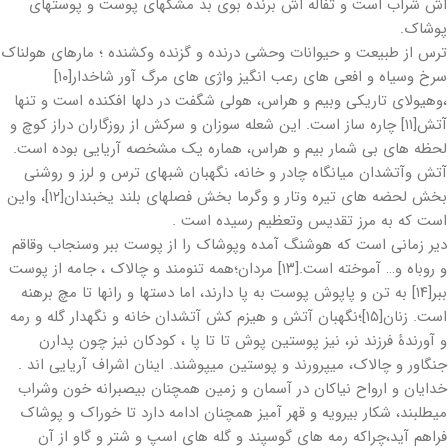
اش شراب است و تفاله اش برنده بوی بد مشکهای پوست و پوستهای
پوشاک.
ترس از طبیعت و حیوانات وحشی درنده و گزنده وکشنده ؛ مارهای هولناک
سرخ وسیاه و افعی های رعب انگیز واژی های مرگ آور شاخدار[۱۰]
،وهیولای تاریکی وبیم و هراس، هولی شگفت در دلها افکنده است و تنها
آتش[۱۱] چاره ساز است. این شعله سوزان و سرکش از روزگاران دراز کوچ و
لحظه های بی شمار بیم و هراس، هماره یک مشخصه آریایی بوده است.
آتش وآتشدان میانگاه چادر و خانه، نگهبان شبهای ترس و لرز و روشنی
بخش لحضه های تیره وتار و وگرما بخش فصلهای بلند یخبندان[۱۲]، واین
است که به مرز تقدیس وتعظیم رسیده است .
دیر زمانی است که هوشنگ آمده وپوشاک را از پوست ببر وسنجاب وقاقم
و روباه و… آموخته است.[۱۳] مردان؛همه تنومند و چالاک ، جامه از پوست
ببر[۱۴] به تن و پاپوش پوست به پا دارند، اما دستها و رانها تا مچ برهنه
است. زنان[۱۵]؛نگهبان آتش و هیزم کش آتشدان خانه و نگهدار گله و رمه
و آورندۀ فرزند نر، نیز پوستین پوش تا تا پا ، کودکان نیز چون پدارن
جنگاور و چالاک، میپرورند و پوستین میپوشند. اینان اشراف آریایی اند .
خدایان و ارواح نیاکان در آسمان و زمین همچنان بیصبرانه خون وشراب
میطلبند، شکار بیرویه و قهر آمیز همچنان ادامه دارد تا خوراک و پوشاک
فراهم آید،چراکه رمه های گوسپند و گله های اسپ و شتر و گاو از آن