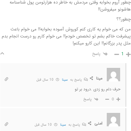
چطور آروم بخوابه وقتی مردمش به خاطر ده هزارتومن پول شناسنامه
هاشونو میفروشن!!
چطور؟؟
من که می خوام یه کاری کنم کوروش آسوده بخوابه!! می خوام باعث
پیشرفت خاکم بشم تو تخصص خودم!! می خوام کارم رو درست انجام بدم
مثل پدر بزرگانم!! این کارو میکنم!
پاسخ
1
مینا
پاسخ به
سینا
10 سال قبل
حرف دلم رو زدی .درود بر تو
پاسخ
0
امنی
پاسخ به
سینا
10 سال قبل