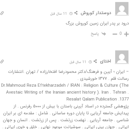
دوستدار کوروش
11 سال قبل
درود بر پدر ایران زمین کوروش بزرگ
پاسخ
0
اختای
11 سال قبل
– ایران ؛ آیین و فرهنگ/دکتر محمودرضا افتخارزاده / تهران .انتشارات
رسالت قلم . ۱۳۷۷ خورشیدی .
Dr.Mahmoud Reza Eftekharzadeh / IRAN : Religion & Culture (The
Avestaic Writing of the Iranian ancient history ). Iran . Tehran .
Resalat Qalam Publication .1377
پژوهشی گسترده در اسناد آیینی باستان با بیش از ۵۰۰۰ رفرنس . از
پیدایش جامعه آریایی تا پایان دوره ساسانی . شامل : مقدمه ای بر ایران
شناسی . جامعه آریایی . نهضت زرتشت . پس از زرتشت . انسان و جهان
ایرانی . جهان بینی ایرانی . سوشیانت موعود نهایی . خلق و خوی ایرانی .