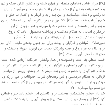
[۲۸] سران قبایل (شاهان منطقه ای)برای شعله ور داشتن آتش جنگ و قهر
و خشم قبیله ، به دروغ از دشمنی ذاتی افراد رقیب سخن میگویند و زبان
به زشتی و دشنام میگشایند و این پندار بد و کردار بد و گفتار بد خلق و
خوی آریایی شده است[۲۹]. کشاورزان در برابراشراف آریایی که مالک زمین
و بذر و ابزار هستند و همه محصولات را میبرند و قدر ناچیزی از آن
برزیگران است ، به هنگام برداشت و پرداخت محصول ، باید که دروغ
بگویند و اندکی از محصول اگر میتوانند پنهان دارند تا از گرسنگی
نمیرند[۳۰]. شبانان و کارگران و پیشه وران نیز چنین وضعی دارند ؛ آنان نیز
برای بقا ، به هر دروغ و حیله ونیرنگی دست می آویزند. دروغ و نیرنگ و
نفاق لازمۀ بقای آریای است. [۳۱]
خشم منطق بقا است وخشونت در رفتار وگفتار ، جز ذات آریایی شده است
. زیردستان؛ بردگان وغلامان و کارگران زیر کار تازیانه میخورند. زنان نیز به
هنگام کام گیری با خشم بر زمین زده میشوند. در جشنها وپیش از مراسم
قربانی، به هنگام سرمستی و شور وهیجان شراب، حیوانات را می آزارند وبا
درفش و نیزه از هرسو به آنها زخم میزنند. در بهره وری از گاو و اسب و شتر
نیز ستم روا میدارند. [۳۲]
خدایان خشن وخشمگین هستند. برای کاستن این خشم باید نذر و قربانی
کرد.[۳۳] این وضع دیر زمانی است روح و روان آریایی را به شدت مذهبی
و خرافی بار آورده است .