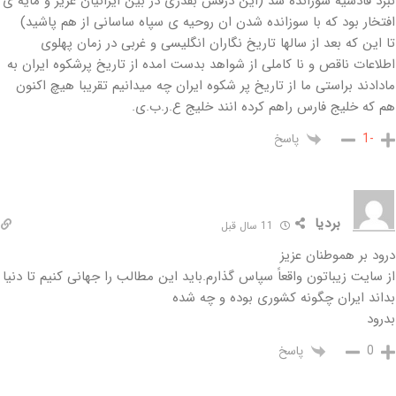
نبرد قادسیه سوزانده شد (این درفش بقدری در بین ایرانیان عزیز و مایه ی
افتخار بود که با سوزانده شدن ان روحیه ی سپاه ساسانی از هم پاشید)
تا این که بعد از سالها تاریخ نگاران انگلیسی و غربی در زمان پهلوی
اطلاعات ناقص و نا کاملی از شواهد بدست امده از تاریخ پرشکوه ایران به
مادادند براستی ما از تاریخ پر شکوه ایران چه میدانیم تقریبا هیچ اکنون
هم که خلیج فارس راهم کرده انند خلیج ع.ر.ب.ی.
پاسخ
-1
بردیا
11 سال قبل
درود بر هموطنان عزیز
از سایت زیباتون واقعاً سپاس گذارم.باید این مطالب را جهانی کنیم تا دنیا
بداند ایران چگونه کشوری بوده و چه شده
بدرود
پاسخ
0