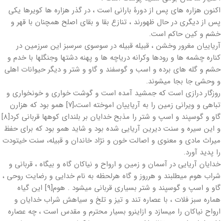
اکنون هزاره های پس از دورۀ بارانی است ، در گذر هزاره ها کویرها یکی
پس از دیگری در حال ظهورند ، تنازع بقا و بقای اصلح همچنان با قهر و
خشم و کین حاکم است.
آریاییان مغرور وخشن ، قبیله قبیله در سوسوی سرسبز این سرزمین در
کناره چشمه ها و رودها وکرانه دریاچه ها و پهنه دشتها وجنگلها با خدم و
حشم و گله های برده و اسب و گوسفند و گاو و شتر و دیگر حیوانات اهلی
و وحشی جا بجا میشوند.
روزگار درازی است که جمشید آمده است و گوشت خواری و خونخواری و
تباهی و ویرانی زمین را به آریاییان اموخته است،[۷] همو بود که هزارن
گاو و گوسپند و اسپ و شتر را مذبح خدایان بر بلندای کوهها قربانی کرد[۸]
و این سیره و سنت دیرین آریایی شده بود و شاید همو بود که برای حفظ
میراث مادی و معنوی و اصالت خون و نژاد خاندان و قبیله، سنت خیتودت
را پدید آورد.
خدایان آریایی در آسمان و زمین و ارواح و نیاکان گاه و بیگاه ، قربانی و
شراب هوم میطلبند و هرروز و گاه هرلحظه به نام خدایی و رضایت روحی ،
گاو و اسپ و گوسپند و شتر بسیاری قربانی میشود . هوم[۹] این گیاه
هماره سبز فلات ، با عصاره تند و تیز و تلخ و سیاهش شراب خدایان و
ارواح نیاکان را میسازد و ازاینرو بسیار محترم و مقدس است ، چه عصاره