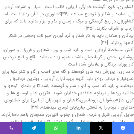
کشاورزی، خوی گوشت خوارگی آریایی غالب است . سران و اشراف آریایی
تن آسایند و شکار را ترجیح میدهند،[۳۴]کشاورزی در شأن رعایا است. اما
کشاورزان در رنج گرسنگی و مرگ ، زمین و بذر و ابزار ندارند باید که برای
ارباب و اشراف بکارند. [۳۵]
بردگان و غلامان باید به کار شکار و گرد آوردن حیوانات وحشی در شکار
گاهها پردازند. [۳۶]
آتش مشخصۀ آریایی است و باید شب و روز ، شعلهور و فروزان و سوزان،
روشنایی بخش و گرمابخش باشد ، هیزم زیاد میطلبد . قلع و قمع درختان
کار روزانه بردگان و غلامان شده است .
دامداری ، پرورش رمه های گوسفند و گله های اسب و گاو و شتر تنها برای
نذرونیاز و قربانی رواج دارد. گروه پروردگاران آریایی ، بهترین قربانیها را
میطلبند و باید که اسب و گاو و شتر و گوسفند باشد تا بر بلندای کوهها و
حاشیه رودها و دریاچه هاتقدیم خدایان شوند. «کرپن ها و اوسیج ها و
کوی ها(=پیشوایان ،روحانیون،کاهنان و شهریاران آریایی) برای خشنودی
خدایان ، مردم را به کشتن چارپایان فرمان میدهند». [۳۷]
قبایل آریایی شرق و غرب ، شمال و جنوب ائیرین همچنان باهم ناسازگارند.
دیر زمانی است که سران قبایل بزرگ میکوشند تا قبایل رقیب را مقهور
ومطیع سازند وبر گسترش قلمرو خود بیفزایند. از آن سوی جیهون وکرانه
یس بوک
X
لینکدین
واتس آپ
تلگرام
وایبر