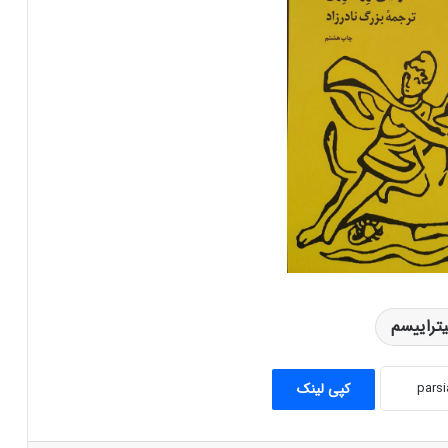
تراییسم
اخترشناسی (ستاره شناسی) در ایران باستان
کپی لینک
واژه مجعول دریای خزر (دریای مازندران یا