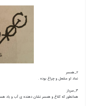
۲_همسر
نماد او مشعل و چراغ بوده .
۳_سرباز
همانطور که کلاغ و همسر نشان دهنده ی آب و باد هس