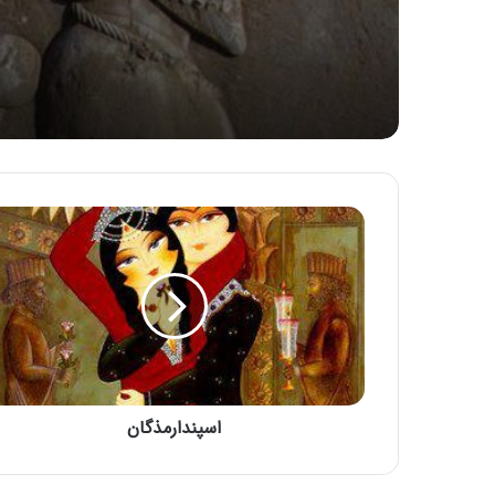
اسپندارمذگان