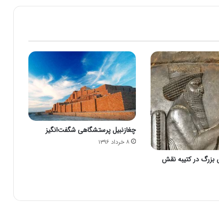
کتاب چکیده تاریخ ایران از باستان تا پایان
دوره قاجاربه
ساخت شمشیر آکیناکه هخامنشی به دست
استاد فرجیان
اسطوره های هر ملت
چغازنبیل پرستشگاهی شگفت‌انگیز
۸ خرداد ۱۳۹۶
نگاهی بر اسطوره های ایران زمین
بزرگ در کتیبه نقش
تاریخچه خلیج فارس خلیج پارس (خلیج
آریایی)