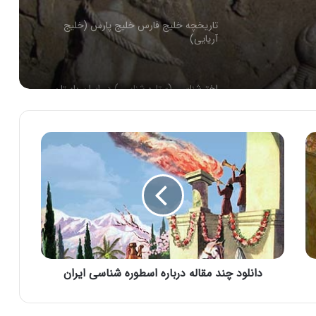
تاریخچه خلیج فارس خلیج پارس (خلیج
آریایی)
اخترشناسی (ستاره شناسی) در ایران باستان
واژه مجعول دریای خزر (دریای مازندران یا
دریای کاسپین ؟)
اقوام و تمدنهای باستان ایران و مقایسه
اجمالی با عصر حاضر
دانستنی های پارسه (تخت جمشید)
دانلود چند مقاله درباره اسطوره شناسی ایران
هرگز نخواب کوروش ( شعر )