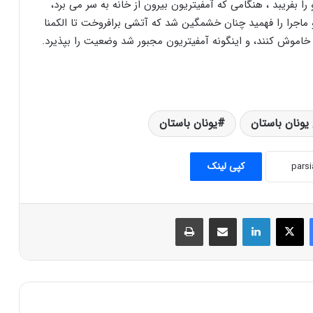
را بفریبد ، هنگامی که آمفیتریون بیرون از خانه به سر می برد،
 ماجرا را فهمید چنان خشمگین شد که آتشی برافروخت تا الکمنا
را خاموش کنند، و اینگونه آمفیتریون مجبور شد وضعیت را بپذیرد.
یونان باستان
یونان باستان
اخترشناسی (ستاره شناسی) در ایران باستان
کپی لینک
واژه مجعول دریای خزر (دریای مازندران یا
دریای کاسپین ؟)
فیس بوک
X
لینکدین
اشتراک گذاری از طریق ایمیل
چاپ
اقوام و تمدنهای باستان ایران و مقایسه
اجمالی با عصر حاضر