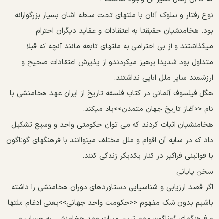
نوع رفتار و سلوک آنان با ملتهای تحت سلطه اشان بسیار بزرگوارانه
بود. هخامنشیان حقیقتا به اعتقادات و عقاید دیگران احترام
میگذاشتند و از بی احترامی به ملتهای تابعه مانند آنچه که قبلا
متداول بود شدیدا پرهیز میکردندو از پذیرش اعتقادات صحیح و
ارزشمند سایر ملل ابایی نداشتند.
هگل فیلسوف آلمانی در کتاب فلسفه تاریخ از ایران عهد هخامنشی با
نام <<آغاز تاریخ جهان متمدن>>یاد میکند.
هخامنشیان اثبات کردند که می توان حکومتی واحد و وسیع تشکیل
داد که در سایه آن اقوام و ملل مختلف میتواانند با فرهنگهای گوناگون
با قوانینی فراگیر در کنار یکدیگر زندگی کنند.
سخن پایانی
اگر قصد ارزیابی و شناسیایی دستاوردهای دوران هخامنشی را داشته
باشیم بدون شک مفهوم <<حکومت واحد جهانی>>یعنی ادغام ملتها
و فرهنگهای گوناگون مهم ترین میراث عهد هخامنشی به حساب می