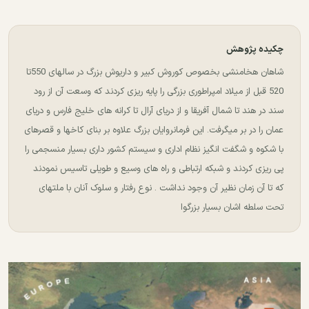
چکیده پژوهش
شاهان هخامنشی بخصوص کوروش کبیر و داریوش بزرگ در سالهای 550تا
520 قبل از میلاد امپراطوری بزرگی را پایه ریزی کردند که وسعت آن از رود
سند در هند تا شمال آفریقا و از دریای آرال تا کرانه های خلیج فارس و دریای
عمان را در بر میگرفت. این فرمانروایان بزرگ علاوه بر بنای کاخها و قصرهای
با شکوه و شگفت انگیز نظام اداری و سیستم کشور داری بسیار منسجمی را
پی ریزی کردند و شبکه ارتباطی و راه های وسیع و طویلی تاسیس نمودند
که تا آن زمان نظیر آن وجود نداشت . نوع رفتار و سلوک آنان با ملتهای
تحت سلطه اشان بسیار بزرگوا