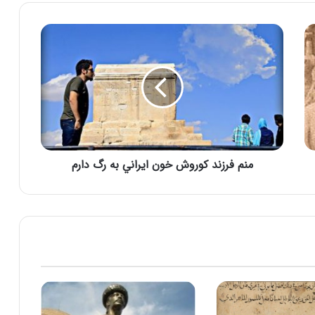
یادگار عصر ساسانی در شمال جمهوری باکو،
مجذوب کننده است
دانلود کتاب سبک شناسی معماری ایرانی،
استاد محمدکریم پیرنیا
شاه اسماعیل ٬ حکومت صفویه ٬ هویت ملی
ایرانی
منم فرزند کوروش خون ايراني به رگ دارم
(پان ها)وپان ترک ها (جدایی طلبان ترک)
ساسانیان از آغاز تا پایان – مهارت ها (تاریخچه
حکومت ساسانیان)