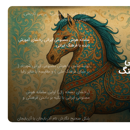
دوگانهٔ «ایرانی و اَنیرانی»: بررسی تاریخی،
مفهومی و ایدئولوژیک
سامانه هوش مصنوعی ایرانی رخشای آموزش
دیده با فرهنگ ایرانی
ی
تولید عکس با هوش مصنوعی ایرانی شهرزاد (
نگ
بر مبنای فرهنگ ملی ) و مقایسه با سایر رقبا
(رخشای نسخه زال) اولین سامانه هوش
مصنوعی ایرانی با تکیه بر دانش فرهنگی و
ملی ایرانیان
شکل صحیح نگارش نام آذربایجان یا آزربایجان