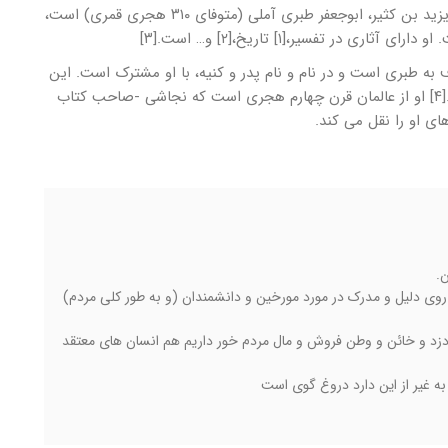
صاحب کتاب «تاریخ الامم و الملوک» محمد بن جریر بن یزید بن کثیر، ابوجعفر طبری آملی (متوفای ۳۱۰ هجری قمری) است،
ر تفسیر،[۱] تاریخ،[۲] و… است.[۳]
ه طبری است و در نام و نام پدر و کنیه، با او مشترک است. این
شخصیت، ابو جعفر؛ محمد بن جریر بن رستم طبری است.[۴] او از عالمان قرن چهارم هجری است که نجاشی -صاحب کتاب
ی او را نقل می کند.
ن.
 روی دلیل و مدرک در مورد مورخین و دانشمندان (و به طور کلی مردم)
د و خائن و وطن فروش و مال مردم خور داریم هم انسان های معتقد
ه غیر از این دارد دروغ گوی است