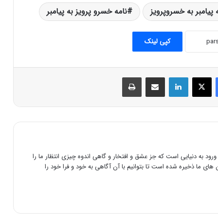
 پیامبر به خسروپرویز
نامه خسرو پرویز به پیامبر
یادگار عصر ساسانی در شمال جمهوری باکو،
مجذوب کننده است
کپی لینک
دانلود کتاب سبک شناسی معماری ایرانی،
فیس بوک
X
لینکدین
اشتراک گذاری از طریق ایمیل
چاپ
استاد محمدکریم پیرنیا
شاه اسماعیل ٬ حکومت صفویه ٬ هویت ملی
ایرانی
رود به دنیایی است که جز عشق و افتخار و گاهی اندوه چیزی انتظار ما را
(پان ها)وپان ترک ها (جدایی طلبان ترک)
های ما ذخیره شده است تا بتوانیم با آن آگاهی به خود و فرا خود را
ساسانیان از آغاز تا پایان – مهارت ها (تاریخچه
حکومت ساسانیان)