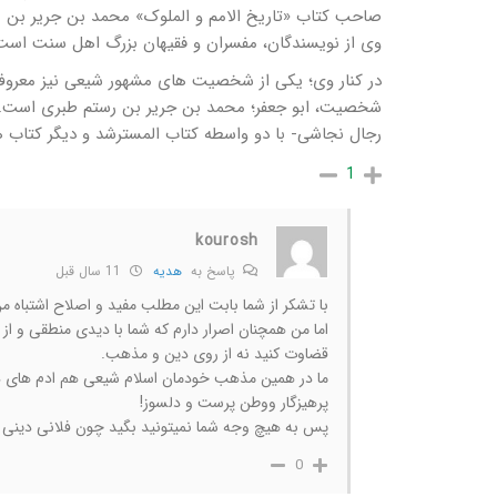
وی از نویسندگان، مفسران و فقیهان بزرگ اهل سنت است. او دارای آثاری د
در کنار وی؛ یکی از شخصیت های مشهور شیعی نیز معروف ب
رجال نجاشی- با دو واسطه کتاب المسترشد و دیگر کتاب ها
1
kourosh
پاسخ به
هدیه
11 سال قبل
با تشکر از شما بابت این مطلب مفید و اصلاح اشتباه م
اما من همچنان اصرار دارم که شما با دیدی منطقی و از
قضاوت کنید نه از روی دین و مذهب.
ما در همین مذهب خودمان اسلام شیعی هم ادم های دز
پرهیزگار ووطن پرست و دلسوز!
پس به هیچ وجه شما نمیتونید بگید چون فلانی دینی ب
0