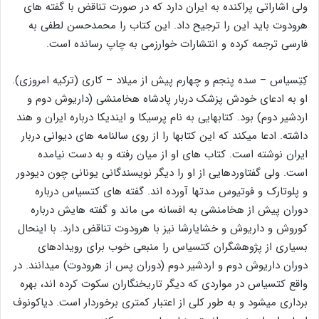
ولی اشاراتی پراکنده به ایران دارد که در صورت تناقض با گفته های
هرودوت باید این را ترجیح داد. این کتاب را محمدحسن لطفی به
فارسی ترجمه کرده و انتشارات خوارزمی به چاپ رسانده است.
کِتِسیاس – سده پنجم و چهارم پیش از میلاد – کاری (ترکیه امروزی).
او به ادعای خودش پزشک دربار پادشاه هخامنشی (داریوش دوم و
اردشیر دوم) بود. کتابهایی به نام پرسیکا و ایندیکا درباره ایران و هند
داشته. ادعا میکند که این کتابها را از روی سالنامه های دیوانی دربار
ایران نوشته است. کتاب های او از میان رفته و به دست نیامده
است. ولی گفتاوردهایی از او را دیگر نویسندگانی یونانی چون دیودور
و پلوتارک و فوتیوس مدتها آورده اند. گفته های کتسیاس درباره
دوران پیش از هخامنشی به افسانه می ماند و گفته هایش درباره
کوروش و داریوش و خشایارشا نیز با هرودوت تناقض دارد. با اینحال
بسیاری از پژوهشگران کتسیاس را منبعی خوب برای رویدادهای
دوران داریوش دوم و اردشیر دوم (دوران پس از هرودوت) میدانند. در
واقع کتسیاس در مواردی که دیگر تاریخنگاران سکوت کرده اند، بهره
برداری میشود و به طور کلی از اعتبار کمتری برخوردار است. دیاکونوف