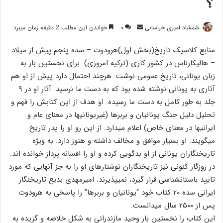
؟
ارسال
شمشاد امیری خراسانی
۰
خواندن این مطلب 2 دقیقه زمان میبرد
ایمیل
منابع کلاسیک تاریخ(بخش اول)هرودوت – سده پنجم پیش از میلاد
– هالیکارناس در کشور کاری (ترکیه امروزی). برای نخستین بار به
زبان یونانی، تاریخ عمومی نوشت. هرچند احتمال دارد پیش از او هم
آثاری به یونانی نوشته شده بود که به دست ما نرسید. آثار او در ۹
جلد به طور کامل به دست ما رسیده. او هدف از این کتابش را فهم و
تحلیل دلیل جنگ یونانیان و بربرها (غیریونانیها در معنای عام و
ایرانیها در معنای خاص) اعلام میدارد. از این رو او را پدر تاریخ
میگویند. او بسیار موافق و مخالف داشته و هنوز دارد. به ویژه
تاریخنگاران یونانی از او بدگویی کرده و او را افسانه پرداز خوانده اند.
در روزگار کنونی نیز تاریخنگاران نوشتارهای او را به جز آنهایی که مورد
تایید باستانشناسی قرار گیرد، نمیپذیرند. امیرمهدی بدیع تاریخنگار
ایرانی سده ۲۰ کتاب خود “یونانیان و بربرها” را پاسخی به هرودوت
پس از ۲۵۰۰ سال میدانست.
این کتاب را نخستین بار وحید مازندرانی به شکل خلاصه و گزیده به