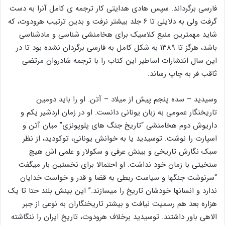
فارسی برگرداند. سپس هادی هدایتی کار ترجمه ی کامل آنرا به دست
گرفت ولی به دلایلی تا ۶ جلد بیشتر نرفت و بدین ترتیب هرودوت، که
شاید مهمترین منبع کلاسیک برای هخامنشی شناسی و مادشناسی
باشد، هرگز تا ۱۳۸۹ به شکل کامل به فارسی برگردان نشده بود تا در
این سال انتشارات اساطیر این کتاب را با ترجمه شادروان مرتضی
ثاقب فر به چاپ رساند.
وسیدید – سده پنجم پیش از میلاد – آتن. او را باید دومین
تاریخنگار عمومی به زبان یونانی دانست. او در زمان اردشیر یکم و
داریوش دوم هخامنشی “تاریخ جنگ های پلوپونزی” میان آتن و
اسپارت را نوشت. توسیدید یا به خوانش یونانی، توکودید، از نظر
سبک نگارش تاریخی و بینش عرفی و سکولار و علمی اش هیچ
سنخیتی با زمان خود نداشت. او احتمالا برای نخستین بار میگفت
“سرنوشت جنگها و سیاست ربطی به قضا و قدر و خواست خدایان
ندارد و انسانها خودشان تاریخ را میسازند.” این بینش بلند حتا تا یک
هزاره بعد هم رسمیت نیافت و بیشتر تاریخنگاران به نوعی از جبر
الاهی باور داشتند. توسیدید برخلاف هرودوت، تاریخ ایران را ننگاشته