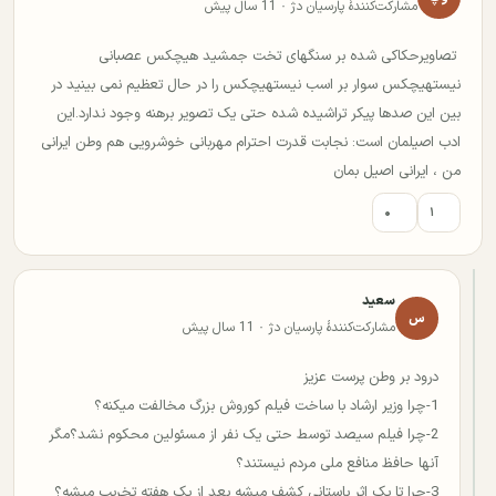
مشارکت‌کنندهٔ پارسیان دژ · 11 سال پیش
تصاویرحکاکی شده بر سنگهای تخت جمشید هیچکس عصبانی
نیستهیچکس سوار بر اسب نیستهیچکس را در حال تعظیم نمی بینید در
بین این صدها پیکر تراشیده شده حتی یک تصویر برهنه وجود ندارد.این
ادب اصیلمان است: نجابت قدرت احترام مهربانی خوشرویی هم وطن ایرانی
من ، ایرانی اصیل بمان
۰
۱
سعید
س
مشارکت‌کنندهٔ پارسیان دژ · 11 سال پیش
درود بر وطن پرست عزیز
1-چرا وزیر ارشاد با ساخت فیلم کوروش بزرگ مخالفت میکنه؟
2-چرا فیلم سیصد توسط حتی یک نفر از مسئولین محکوم نشد؟مگر
آنها حافظ منافع ملی مردم نیستند؟
3-چرا تا یک اثر باستانی کشف میشه بعد از یک هفته تخریب میشه؟