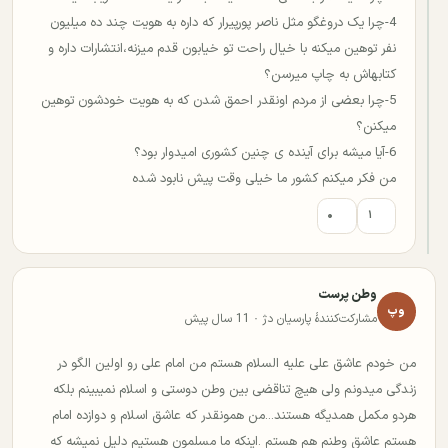
4-چرا یک دروغگو مثل ناصر پورپیرار که داره به هویت چند ده میلیون
نفر توهین میکنه با خیال راحت تو خیابون قدم میزنه،انتشارات داره و
کتابهاش به چاپ میرسن؟
5-چرا بعضی از مردم اونقدر احمق شدن که به هویت خودشون توهین
میکنن؟
6-آیا میشه برای آینده ی چنین کشوری امیدوار بود؟
من فکر میکنم کشور ما خیلی وقت پیش نابود شده
۰
۱
وطن پرست
وپ
مشارکت‌کنندهٔ پارسیان دژ · 11 سال پیش
من خودم عاشق علی علیه السلام هستم من امام علی رو اولین الگو در
زندگی میدونم ولی هیچ تناقضی بین وطن دوستی و اسلام نمیبینم بلکه
هردو مکمل همدیگه هستند...من همونقدر که عاشق اسلام و دوازده امام
هستم عاشق وطنم هم هستم .اینکه ما مسلمون هستیم دلیل نمیشه که