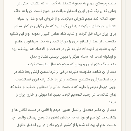
باعث پیوستن مردم به صفویه شدند به گونه ای که عثمانی حتی در
زمانی که بر یک شهر ایران استقرار میافت باز نمیتوانست ان را به خاک
خود اضافه کند مردم شورش میکردند و از فروش اب و غذا به سپاه
عثمانی خودداری میکردند به این گونه بود که ملی گرایی در کنار اسلام
برای ایران بزرگ قرار گرفت و شاید شاه عباس کبیر را نمونه اوج این شکوه
دانست . او بعد از اسلام ایران را دوباره تبدیل به یک امپراطوری عظیم
کرد و علاوه بر فتوحات دلیرانه اش در صنعت و اقتصاد هم پیشگام بود.
و اینگونه است که اسلام هرگز با میهن پرستی تضادی ندارد.
بعد جنگ های ایران و روس که مردم ده سال مقاومت کردند.
بعد از ان شاهد مقاومت دلیرانه برخی از فرماندهان ارتش رضا شاه در
برابر استعمارگران متفقین هستیم و در راه خاک پاک ایران فرماندهانی
چون دریادار بایندر را داریم که با دست خالی با متفقین جنگید و انگاه که
زمان شکست فرا رسید تصمیم گرفت بمیرد اما ذبونی و خاری ایران را
نبیند.
بعد از ان دکتر مصدق از نسل همین مردم با قلمی در دست تلاش ها و
رشادت ها کرد هم او بود که به ایرانیان نشان داد وطن پرستی واقعی چه
هست. هم او بود که شاه را از کشور فراری داد و در پی احقاق حقوق