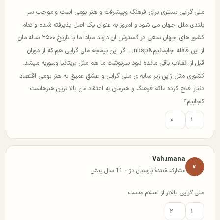
ملی گرایی بستری برای فرهنگ وپیشرفت و هنر بومی است و موجب سر
بلندی ملل جهان می شود و امروز به عنوان یک اصل پذیرفته شده و تمام
کشور های جهان سعی در گسترش ان دارند مبادا ما با تاریخ ۲۵۰۰ ساله مان
از این قافله جابمانیم&nbsp; . اگر این نیمچه ملی گرایی هم که از دوران
قبل از انقلاب باقی مانده نبود سرنوشت ما هم مثل بریتانیا وسوریه میشد.
کشوری مثل ژاپن زیر سایه ی ملی گرایی و عشق عمیق به هنر بومی اقتصاد
دنیارا فتح کرده ماکه فرهنگ و هنرمان به اعتقاد من بالا ترین هنرهاست
کجاییم؟
۰
۱
Vahumana
V
مشارکت‌کنندهٔ پارسیان دژ · 11 سال پیش
ملی گرایی بالاتر از اسلام هست.
۲
۱