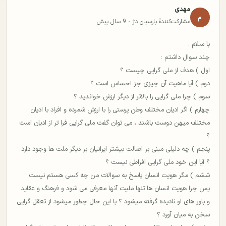
مهدی
م
مشارکت‌کنندهٔ پارسیان دژ · 9 سال پیش
با سلام .
چند سوال داشتم :
اول ) هدف از ملی گرایی چیست ؟
دوم ) آیا ماهیت آن چیزی جز احساس است ؟
سوم ) چرا ملی گرایی را بالاتر از دیگر ارزش خواندید ؟
چهارم ) اگر ادیان مختلف وطن پرستی را با ارزش شمرده و افراد با ادیان
مختلف میهن دوست باشند ، می توان گفت ملی گرایی فرا تر از ادیان است
؟
پنجم ) چه دلیلی مبنی بر اصالت بیشتر ایرانیان بر دیگر ملت ها وجود دارد
؟ آیا این خود ملی گرایی افراطی نیست ؟
ششم ) مگر هویت انسان پاسخ به سوالات من چه کسی هستم نیست
پس چرا هویت انسان ها تنها ملیت آنها معرفی می شود و فرهنگ و عقاید
و باور های او نادیده گرفته میشود ؟ با این حال چطور میشود از تعقل گرایی
سخن به میان آورد ؟