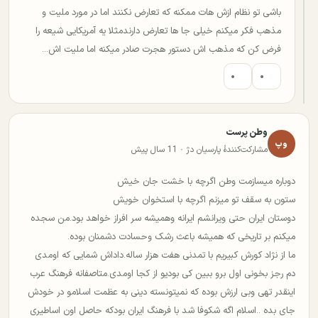
باشی تو نظام ازش هات ممکنه که تعارض نکنند اما در مورد ملیت و
مذهب فکر میکنم خیلی جا ها تعارض دارندمثلا یه آمریکایی شیعه را
فرض کن که مذهب اش دستور هجرت صادر میکنه اما ملیت اش...
۰
۰
وطن پرست
وپ
مشارکت‌کنندهٔ پارسیان دژ · 11 سال پیش
دوباره میسازمت وطن اگرچه با خشت جان خیش
ستون به سقف تو میزنم اگرچه با استخوان خویش
دوستان ایران حتی ویرانشم ایرانه وهمیشه سر افراز خواهد بود.من سجده
میکنم بر تاریخی که همیشه باعث رشک وحسادت دشمنان بوده.
ما از نژاد کورش کبیریم با تمدنی هفت هزار ساله.داداش شمایی که اومدی
دم رجز بخونی اول برو ببین کی بودیو از کجا اومدی.متاصفانه فرهنگ عرب
اینقدر تهی وبی ارزش بوده که نمیتونسته دینی به عظمت اسلامو در خودش
جای بده ..اسلام اگه شکوفا شد با فرهنگ ایران بودکه حاصل اون اساطیری