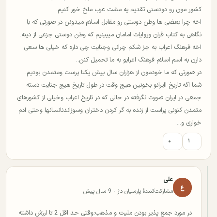
کشور مون رو دودستی تقدیم یه مشت عرب ملخ خور کنیم.
اخه چرا بعضی ها وطن دوستی رو مقابل اسلام میدونن در صورتی که با
نگاهی به کتاب قران وروایات امامان میبینیم که وطن دوستی جزعی از دینه.
اخه فرهنگ اعراب به جز شکم چرانی وجنایت چی داره که خیلی ها سعی
دارن به اسم اسلام فرهنگ اعرابو به ما تحمیل کنن..
در صورتی که ما خودمون از هزاران سال پیش یکتا پرست ومتمدن بودیم.
شما اگه تاریخ اایرانو بخونین هیچ وقت در طول تاریخ هیچ جنایت دسته
جمعی در ایران صورت نگرفته در حالی که در تاریخ اعراب وخیلی از کشورهای
متمدن کنونی پراست از زنده به گر کردن دختران وسوزاندنانسانها وحتی ادم
خواری و...
۰
۱
علی
ع
مشارکت‌کنندهٔ پارسیان دژ · 9 سال پیش
در مورد جمع پذیر بودن ملیت و مذهب:وقتی حد اقل 2 تا ارزش داشته