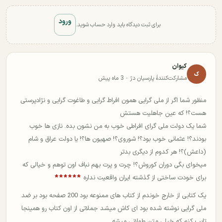
ورود
برای ثبت دیدگاه باید وارد حساب شوید.
کیوان
ک
مشارکت‌کنندهٔ پارسیان دژ · 3 ماه پیش
منظور شما اگر از ملی گرایی همون افراط گرایی و طاغوت گرایی و نژادپرستی
هست؟! که عین جاهلیت هستش
شما یک دولت ملی گرای افراطی خوب به من نشون بده. نازی ها خوب
بودند؟! عثمانی خوب بود؟! شوروی؟! صهیون ها؟! یا دولت عراق و شام
(داعش)؟! هر کدوم از دیگری بدتر
میخوای بگی دوران کوروش؟! چرت و پرت بهم نباف اون توهم و خیالی که
برای خودت ساختی از گذشته ایران واقعیت نداره
******
یک کتابی از خارج خوندم از کتاب های ممنوعه بود 200 صفحه بود بر ضد
ملی گرایی نوشته شده بود ای کاش میشد جملاتی از اون کتاب رو همینجا
تایپ کنم که خیلی متن طولانی میشه