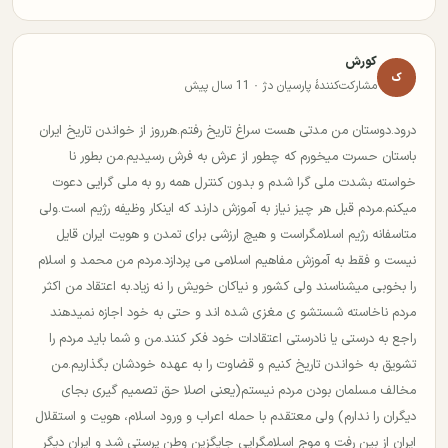
کورش
ک
مشارکت‌کنندهٔ پارسیان دژ · 11 سال پیش
درود.دوستان من مدتی هست سراغ تاریخ رفتم.هرروز از خواندن تاریخ ایران
باستان حسرت میخورم که چطور از عرش به فرش رسیدیم.من بطور نا
خواسته بشدت ملی گرا شدم و بدون کنترل همه رو به ملی گرایی دعوت
میکنم.مردم قبل هر چیز نیاز به آموزش دارند که اینکار وظیفه رژیم است.ولی
متاسفانه رژیم اسلامگراست و هیچ ارزشی برای تمدن و هویت ایران قایل
نیست و فقط به آموزش مفاهیم اسلامی می پردازد.مردم من محمد و اسلام
را بخوبی میشناسند ولی کشور و نیاکان خویش را نه زیاد.به اعتقاد من اکثر
مردم ناخاسته شستشو ی مغزی شده اند و حتی به خود اجازه نمیدهند
راجع به درستی یا نادرستی اعتقادات خود فکر کنند.من و شما باید مردم را
تشویق به خواندن تاریخ کنیم و قضاوت را به عهده خودشان بگذاریم.من
مخالف مسلمان بودن مردم نیستم(یعنی اصلا حق تصمیم گیری بجای
دیگران را ندارم) ولی معتقدم با حمله اعراب و ورود اسلام، هویت و استقلال
ایران از بین رفت و موج اسلامگرایی جایگزین وطن پرستی شد و ایران دیگر