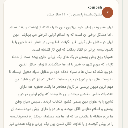
kourosh
k
مشارکت‌کنندهٔ پارسیان دژ · 11 سال پیش
ایران همواره در زمان خود بهترین دین ها را داشته از زرتشت و بعد اسلام
. اما مشکل برخی ان است که به اسلام گرایی افراطی می پردازند . دین
ایران در مقابل ملی گرایی قرار نگرفت. اما برخی در تلاش اند تا دین را با
ناسونالیسم ایرانی در تظاد بدانند که این کار اشتباه است.
همواره روح وطن پرستی در رگ های یک ایرانی جاری بوده است از حمله
تازیان که مردم شهر به شهر با ان ها جنگیدند تا زمان جلال الدین
خوارزم شاه که سال ها با سپاه اندک خود در مقابل سپاه مغول ایستاد تا
مقاومت های مردم تبریز در برابر حملات عثمانی تجاوز کار و شاید این
مهم ترین میهن پرستی در تاریخ معاصر ما باشد صفویه هم دارای
تعصبات خاص مذهبی بودند و ان ها بودند که برای اولین بار دین
تشیع را به عنوان دین رسمی کشور انتخاب کردند . سپس میان وطن
پرستی و اسلام تفاوتی قائل نبودند و هر دو را دارای ارزش میدانستند ان
ها برای مقابله با عثمانی ها که ان ها هم مسلمان بودند راه ناسیونالیسم
را در پیش گرفتند و با تفاوت قائل شدن بین یک ایرانی و یک عثمانی تبار