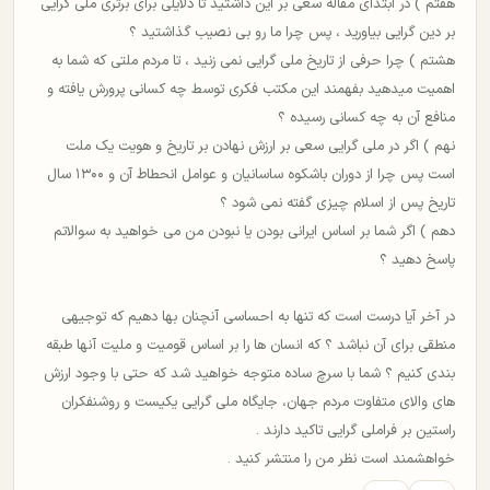
هفتم ) در ابتدای مقاله سعی بر این داشتید تا دلایلی برای برتری ملی گرایی
بر دین گرایی بیاورید ، پس چرا ما رو بی نصیب گذاشتید ؟
هشتم ) چرا حرفی از تاریخ ملی گرایی نمی زنید ، تا مردم ملتی که شما به
اهمیت میدهید بفهمند این مکتب فکری توسط چه کسانی پرورش یافته و
منافع آن به چه کسانی رسیده ؟
نهم ) اگر در ملی گرایی سعی بر ارزش نهادن بر تاریخ و هویت یک ملت
است پس چرا از دوران باشکوه ساسانیان و عوامل انحطاط آن و ۱۳۰۰ سال
تاریخ پس از اسلام چیزی گفته نمی شود ؟
دهم ) اگر شما بر اساس ایرانی بودن یا نبودن من می خواهید به سوالاتم
پاسخ دهید ؟
در آخر آیا درست است که تنها به احساسی آنچنان بها دهیم که توجیهی
منطقی برای آن نباشد ؟ که انسان ها را بر اساس قومیت و ملیت آنها طبقه
بندی کنیم ؟ شما با سرچ ساده متوجه خواهید شد که حتی با وجود ارزش
های والای متفاوت مردم جهان، جایگاه ملی گرایی یکیست و روشنفکران
راستین بر فراملی گرایی تاکید دارند .
خواهشمند است نظر من را منتشر کنید .