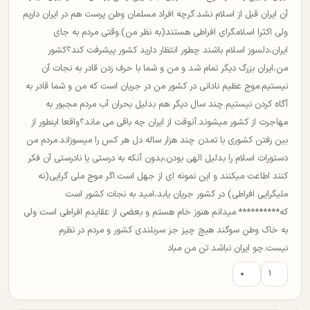
آن ایران قبل از اسلام نشد.گرچه افراد مسلمان وطن پرست هم در ایران داریم
ولی اکثرا اسلامگرای افراطی هستند(به نظر من).وقتی مردم به جای
ایران،دلسوز اسلام باشند چطور انتظار دارید کشور پیشرفت کند؟کشور
من،ایران بزرگ دیگر تمام شد و من و شما با حرف زدن قادر به نجات آن
نیستیم.موج عظیم نادانی در کشور من در جریان است که من و شما قادر به
آگاه کردن نیستیم.چند سال دیگر هم بدلیل بحران آب مردم مجبور به
مهاجرت از کشور میشوند.آنوقت از ایران چه باقی می ماند؟واقعا اینطور از
بین رفتن کشوری با تمدن چند هزار ساله دل هر کس را میسوزاند.مردم من
دستورات اسلام را بدلیل الهی بودن،بدون آنکه به درستی یا نادرستی آن فکر
کنند اطاعت میکنند و این نمونه ای از جهل است.اگر موج ملی گرایی(نه
ملیگرایی افراطی) در کشور جریان یابد،امید به نجات کشور است
که**********.میدانم هنوز خام هستم و بعضی از عقایدم افراطی است ولی
به خاک وطن سوگند هیچ چیز جز سربلندی کشور و مردم در نظرم
نیست.چو ایران نباشد تن من مباد
۰
۱