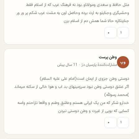
مثل حافظ و سعدی ومولاناو..بود نه فرهنگ عرب که از اسلام فقط
وحشیگری وجنایتو به ارث برده وحاصل اون یه مشت عرب شکم پر ور ور
جنایتکاره حالا شما همش دم از اسلام بزن
۰
۱
وطن پرست
وپ
مشارکت‌کنندهٔ پارسیان دژ · 11 سال پیش
دوستی وطن جزوی از ایمان است(امام علی علیه السلام)
اگر عشق دوستی وطن نبود سرزمینهای بد اب و هوا خالی از سکنه میماند
)محمد رسولله)
خدارو شکر که من یک ایرانی هستم وعاشق وطنم و واقعا ناراحتم واسه
کسایی که بویی از غیرت و وطن دوستی نبردن
۰
۱