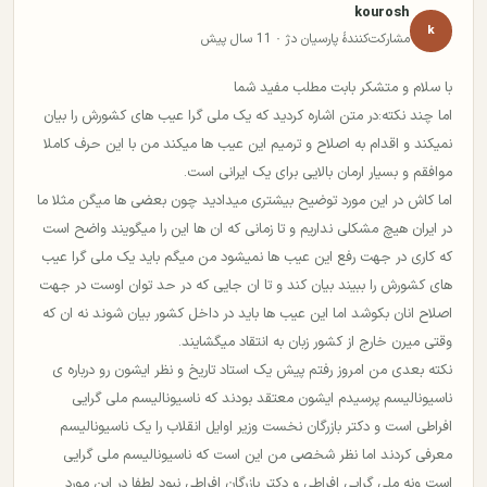
kourosh
k
مشارکت‌کنندهٔ پارسیان دژ · 11 سال پیش
با سلام و متشکر بابت مطلب مفید شما
اما چند نکته:در متن اشاره کردید که یک ملی گرا عیب های کشورش را بیان
نمیکند و اقدام به اصلاح و ترمیم این عیب ها میکند من با این حرف کاملا
موافقم و بسیار ارمان بالایی برای یک ایرانی است.
اما کاش در این مورد توضیح بیشتری میدادید چون بعضی ها میگن مثلا ما
در ایران هیچ مشکلی نداریم و تا زمانی که ان ها این را میگویند واضح است
که کاری در جهت رفع این عیب ها نمیشود من میگم باید یک ملی گرا عیب
های کشورش را ببیند بیان کند و تا ان جایی که در حد توان اوست در جهت
اصلاح انان بکوشد اما این عیب ها باید در داخل کشور بیان شوند نه ان که
وقتی میرن خارج از کشور زبان به انتقاد میگشایند.
نکته بعدی من امروز رفتم پیش یک استاد تاریخ و نظر ایشون رو درباره ی
ناسیونالیسم پرسیدم ایشون معتقد بودند که ناسیونالیسم ملی گرایی
افراطی است و دکتر بازرگان نخست وزیر اوایل انقلاب را یک ناسیونالیسم
معرفی کردند اما نظر شخصی من این است که ناسیونالیسم ملی گرایی
است ونه ملی گرایی افراطی و دکتر بازرگان افراطی نبود لطفا در این مورد