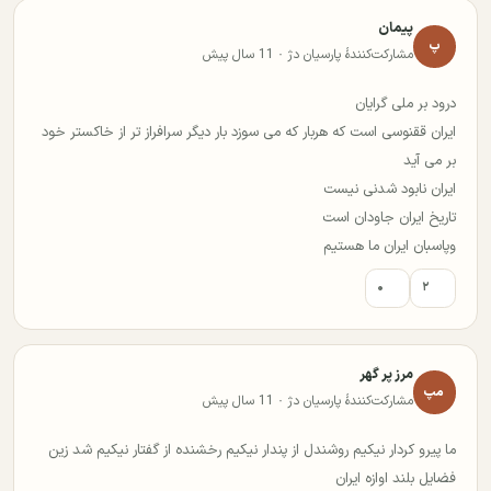
پیمان
پ
مشارکت‌کنندهٔ پارسیان دژ · 11 سال پیش
درود بر ملی گرایان
ایران ققنوسی است که هربار که می سوزد بار دیگر سرافراز تر از خاکستر خود
بر می آید
ایران نابود شدنی نیست
تاریخ ایران جاودان است
وپاسبان ایران ما هستیم
۰
۲
مرز پر گهر
مپ
مشارکت‌کنندهٔ پارسیان دژ · 11 سال پیش
ما پیرو کردار نیکیم روشندل از پندار نیکیم رخشنده از گفتار نیکیم شد زین
فضایل بلند اوازه ایران