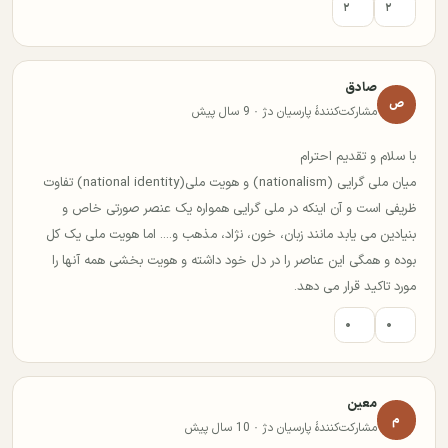
۲
۲
صادق
ص
مشارکت‌کنندهٔ پارسیان دژ · 9 سال پیش
با سلام و تقدیم احترام
میان ملی گرایی (nationalism) و هویت ملی(national identity) تفاوت
ظریفی است و آن اینکه در ملی گرایی همواره یک عنصر صورتی خاص و
بنیادین می یابد مانند زبان، خون، نژاد، مذهب و.... اما هویت ملی یک کل
بوده و همگی این عناصر را در دل خود داشته و هویت بخشی همه آنها را
مورد تاکید قرار می دهد.
۰
۰
معین
م
مشارکت‌کنندهٔ پارسیان دژ · 10 سال پیش