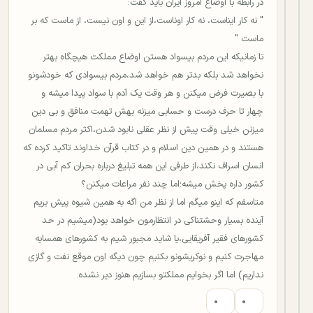
در رابطه با اوضاع امروز ایران باید گفت:
" نه کار ایناست، نه کار اوناست،از این و اون نیست، از ماست که بر
ماست "
تا زمانیکه این مردم بیسواد هستن اوضاع مملکت هیچگاه بهتر
نخواهد شد بلکه بدتر هم خواهد شد،مردم بیسوادی که خودشونو
با بصیرت فرض میکنن و هر وقت یک آدم با سواد پیدا میشه و
چهار تا حرف درست و حسابی میزنه بهش تهمت منافق و بی دین
میزنن خیلی وقت پیش از نظر عقلی نابود شدن،اکثر مردم مسلمان
هستند و در همین دین اسلام و در کتاب قرآن خداوند تاکید کرده که
انسان اسراف نکند،از طرفی این همه تبلیغ درباره بحران کم آبی در
کشور داره پخش میشه؛اما چند نفر مراعات میکنن؟
متاسفم که اینو میگم اما از نظر من اگه به همین شیوه پیش بریم
آینده بسیار وحشتناکی در انتظارمون خواهد بود(میشیم در حد
کشورهای فقیر آفریقایی،یا شاید مجبور شیم به کشورهای همسایه
مهاجرت کنیم و نوکریشونو بکنیم چون دیگه اون موقع نفت و گازی
نداریم) اما اگر بخوایم مملکتو بسازیم هنوز دیر نشده.
۰
۰