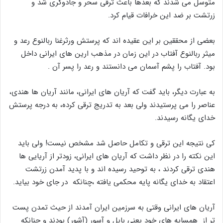
متوسل می شدند که بعدها باعث ترقی سحر و جادوگری شد و
زرتشت بر ضد این خرافات قیام کرد.
بعضی از محققین بر این عقیده اند که پرستش ورثرغنا ربالنوع رعد و
میثر ربالنوع آفتاب در این زمان در مذهب ارین های ایرانی داخل
بود. آفتاب را پشم آسمان می دانستند و رعد را پسر آن .
به عبارت دیگر، باید گفت که آریان های ایرانی، مانند آریان ها هندی،
عناصر را می پرستیدند ولی بعد به تدریج ترقی کرده، به درجه پرستش
خدای یگانه رسیدند.
کی نتیجه این ترقی و تکامل حاصل شد مشخص نیست! ولی باید
این نکته را در نظر داشت که آریان های ایرانی، زودتر از آریایی ها
هندی ترقی کردند ، به توحید رسیده اند و با پدید آمدن زرتشت
اعتقاد به خدای یگانه پایه محکمی یافته ،چنانکه در جای خود بیاید.
آریان های ایرانی وقتی به سرزمین ایران آمدند از حیث تمدن پست
تر از همسایه های خود یعنی بابل و آسور (آشور) بودند و چنانکه