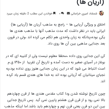
(آریان ها)
ارسال
شمشاد امیری خراسانی
۰
خواندن این مطلب 2 دقیقه زمان میبرد
ایمیل
اخلاق و ویژگی آریایی ها – راجع به مذهب آریان ها (آریایی ها)
ایرانی باید در نظر داشت که مدت مذهب آنها با مذهب هندی ها
یکی بوده،پنانکه به زبان واحدی هم تکلم می کرده اند ،ولی در قرون
بعد ،جدایی مذهبی بین آن ها روی داد.
کی این جدایی روی داده ،محققا معلوم نیست ولی از کتیبه ای که در
بوغاز در آسیای صغیر به دست آمده و تاریخ آن تقریبا از ۱۳۵۰ ق.م
است اتنباط می شود که در این زمان ،جدایی هنوز روی نداده بود،په
نجبای میتانیان که آریانی بوده اند به خدا های هندی قسم یاد کرده
اند.
چون تاریخ نوشته شدن ودا کتاب مقدس هندی ها از قرن چهاردهم
بالا نمی رود و از قرن قرن هشتم پایین نمی آید. پس تاریخ جدایی
بین این دو قرن یعنی قرن نهم و چهاردهم باید باشد.اما اینکه مذهب