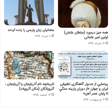
سامانیان زبان پارسی را زنده كردند
همه جیز درمورد (سلطان عثمان)
۸ خرداد ۱۳۹۶
اولین امیر عثمانی
۱۶ خرداد ۱۳۹۶
رونمايي از جدول گاهنگاری تطبيقی
تاریخچه نام آذربایجان یا آزربایجان ،
ايران و جهان «از دوران پارينه سنگي
آتروپاتکان (مکان آتروپات)
تا پايان عصر آهن»
۱۳ اسفند ۱۳۹۵
۴ اردیبهشت ۱۳۹۶