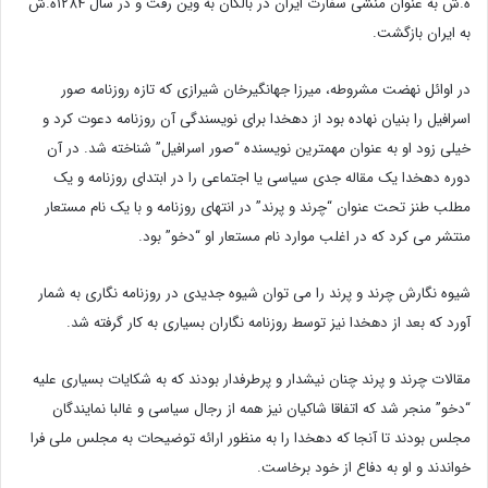
ه.ش به عنوان منشی سفارت ایران در بالکان به وین رفت و در سال ۱۲۸۴ه.ش
به ایران بازگشت.
در اوائل نهضت مشروطه، میرزا جهانگیرخان شیرازی که تازه روزنامه صور
اسرافیل را بنیان نهاده بود از دهخدا برای نویسندگی آن روزنامه دعوت کرد و
خیلی زود او به عنوان مهمترین نویسنده “صور اسرافیل” شناخته شد. در آن
دوره دهخدا یک مقاله جدی سیاسی یا اجتماعی را در ابتدای روزنامه و یک
مطلب طنز تحت عنوان “چرند و پرند” در انتهای روزنامه و با یک نام مستعار
منتشر می کرد که در اغلب موارد نام مستعار او “دخو” بود.
شیوه نگارش چرند و پرند را می توان شیوه جدیدی در روزنامه نگاری به شمار
آورد که بعد از دهخدا نیز توسط روزنامه نگاران بسیاری به کار گرفته شد.
مقالات چرند و پرند چنان نیشدار و پرطرفدار بودند که به شکایات بسیاری علیه
“دخو” منجر شد که اتفاقا شاکیان نیز همه از رجال سیاسی و غالبا نمایندگان
مجلس بودند تا آنجا که دهخدا را به منظور ارائه توضیحات به مجلس ملی فرا
خواندند و او به دفاع از خود برخاست.