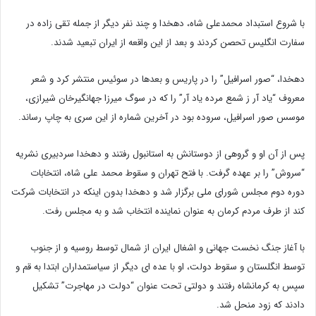
با شروع استبداد محمدعلی شاه، دهخدا و چند نفر دیگر از جمله تقی زاده در
سفارت انگلیس تحصن کردند و بعد از این واقعه از ایران تبعید شدند.
دهخدا، “صور اسرافیل” را در پاریس و بعدها در سوئیس منتشر کرد و شعر
معروف “یاد آر ز شمع مرده یاد آر” را که در سوگ میرزا جهانگیرخان شیرازی،
موسس صور اسرافیل، سروده بود در آخرین شماره از این سری به چاپ رساند.
پس از آن او و گروهی از دوستانش به استانبول رفتند و دهخدا سردبیری نشریه
“سروش” را بر عهده گرفت. با فتح تهران و سقوط محمد علی شاه، انتخابات
دوره دوم مجلس شورای ملی برگزار شد و دهخدا بدون اینکه در انتخابات شرکت
کند از طرف مردم کرمان به عنوان نماینده انتخاب شد و به مجلس رفت.
با آغاز جنگ نخست جهانی و اشغال ایران از شمال توسط روسیه و از جنوب
توسط انگلستان و سقوط دولت، او با عده ای دیگر از سیاستمداران ابتدا به قم و
سپس به کرمانشاه رفتند و دولتی تحت عنوان “دولت در مهاجرت” تشکیل
دادند که زود منحل شد.