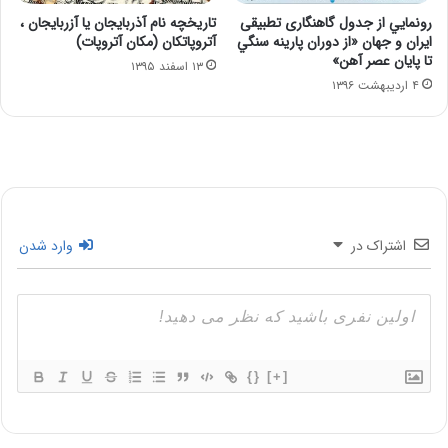
رونمايي از جدول گاهنگاری تطبيقی
تاریخچه نام آذربایجان یا آزربایجان ،
ايران و جهان «از دوران پارينه سنگي
آتروپاتکان (مکان آتروپات)
تا پايان عصر آهن»
۱۳ اسفند ۱۳۹۵
۴ اردیبهشت ۱۳۹۶
اشتراک در
وارد شدن
{}
[+]