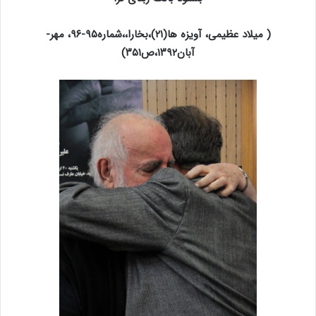
( میلاد عظیمی، آویزه ها(۲۱)،بخارا،،شماره۹۵-۹۶، مهر-
آبان۱۳۹۲،ص۳۵۱)