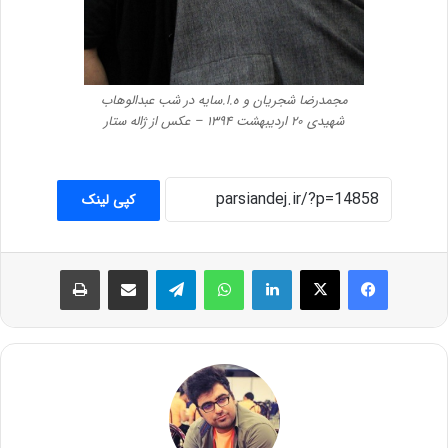
مجمدرضا شجریان و ه.ا.سایه در شب عبدالوهاب
شهیدی ۲۰ اردیبهشت ۱۳۹۴ – عکس از ژاله ستار
کپی لینک
فیس بوک
X
لینکدین
واتس آپ
تلگرام
اشتراک گذاری از طریق ایمیل
چاپ