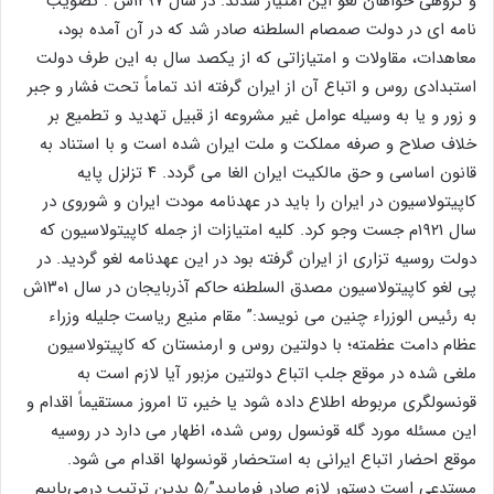
و گروهی خواهان لغو این امتیاز شدند. در سال ۱۲۹۷ش . تصویب
نامه ای در دولت صمصام السلطنه صادر شد که در آن آمده بود،
معاهدات، مقاولات و امتیازاتی که از یکصد سال به این طرف دولت
استبدادی روس و اتباع آن از ایران گرفته اند تماماً تحت فشار و جبر
و زور و یا به وسیله عوامل غیر مشروعه از قبیل تهدید و تطمیع بر
خلاف صلاح و صرفه مملکت و ملت ایران شده است و با استناد به
قانون اساسی و حق مالکیت ایران الغا می گردد. ۴ تزلزل پایه
کاپیتولاسیون در ایران را باید در عهدنامه مودت ایران و شوروی در
سال ۱۹۲۱م جست وجو کرد. کلیه امتیازات از جمله کاپیتولاسیون که
دولت روسیه تزاری از ایران گرفته بود در این عهدنامه لغو گردید. در
پی لغو کاپیتولاسیون مصدق السلطنه حاکم آذربایجان در سال ۱۳۰۱ش
به رئیس الوزراء چنین می نویسد:” مقام منیع ریاست جلیله وزراء
عظام دامت عظمته؛ با دولتین روس و ارمنستان که کاپیتولاسیون
ملغی شده در موقع جلب اتباع دولتین مزبور آیا لازم است به
قونسولگری مربوطه اطلاع داده شود یا خیر، تا امروز مستقیماً اقدام و
این مسئله مورد گله قونسول روس شده، اظهار می دارد در روسیه
موقع احضار اتباع ایرانی به استحضار قونسولها اقدام می شود.
مستدعی است دستور لازم صادر فرمایید”۵٫ بدین ترتیب درمی‌یابیم