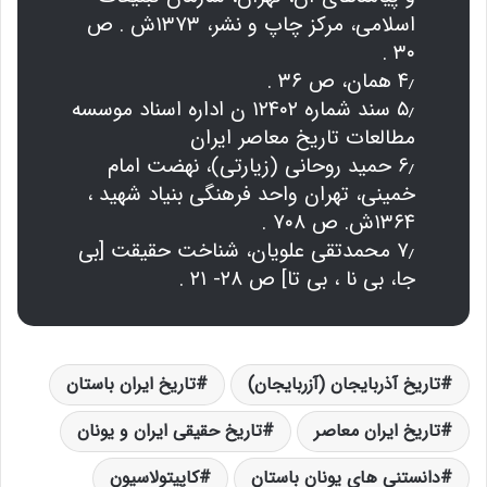
اسلامی، مرکز چاپ و نشر، ۱۳۷۳ش . ص
۳۰ .
۴٫ همان، ص ۳۶ .
۵٫ سند شماره ۱۲۴۰۲ ن اداره اسناد موسسه
مطالعات تاریخ معاصر ایران
۶٫ حمید روحانی (زیارتی)، نهضت امام
خمینی، تهران واحد فرهنگی بنیاد شهید ،
۱۳۶۴ش. ص ۷۰۸ .
۷٫ محمدتقی علویان، شناخت حقیقت [بی
جا، بی نا ، بی تا] ص ۲۸- ۲۱ .
تاریخ آذربایجان (آزربایجان)
تاریخ ایران باستان
تاریخ ایران معاصر
تاریخ حقیقی ایران و یونان
دانستنی های یونان باستان
کاپیتولاسیون