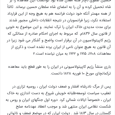
حسین صفوی دچار فتنه افغان شده بود توانست این معاهده را بر
شاه تحمیل کرده و آن را به امضای شاه سلطان حسین برساند. ثالثاً
از همه مهمتر آنکه خود دولت فرانسه هم به هیچ وجه از این قرارداد
استفاده نکرد، زیرا فرانسویان در نتیجه انقلابات داخلی مجبور شدند
برای مدت مدیدی خاک ایران را ترک نمایند. و این موضوع به خوبی
از قانون سال ۱۸۳۶م. که مربوط به اجرای احکام صادره از ممالکی که
رژیم کاپیتولاسیون در آن برقرار است واضح و آشکار می شود زیرا در
آن قانون به هیچ عنوان نامی از ایران برده نشده است و ذکری از
معاهدات ۱۷۰۸، ۱۷۱۵ و ۱۷۲۲ به میان نیامده است.۲
باری منشأ رژیم کاپیتولاسیونی در ایران را به طور قطع باید معاهده
ترکمانچای مورخ ۱۰ فوریه ۱۸۲۸ دانست.
پس از مرگ نادرشاه افشار و ضعف دولت ایران ، روسیه تزاری در
تعقیب سیاست توسعه‌طلبانه خویش شروع به دست اندازی به خاک
ایران ، خصوصاً ایالات شمالی کرد. دوره اول جنگهای ایران و روس به
شکست نظامی ایران منتهی شد و موجب انعقاد عهدنامه صلح
گلستان در سال ۱۸۱۳ شد . دولت ایران که در موضع ضعف و ناتوانی