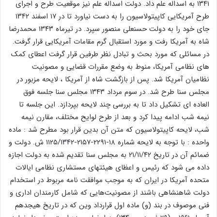
۱۳۴۱ به اسداله علم داد. دولت اسداله علم نیز موقعیت طرح و اجرای
طرح آمریکایی کاپیتولاسیون را به دست نیاورد تا در ۱۷ اسفند ۱۳۴۲
جای خود را به دولت حسنعلی منصور سپرد. در تیرماه ۱۳۴۳ محمدرضا
شاه به آمریکا رفت و مورد استقبال گرم مقامات آمریکایی قرار گرفت.
در مسائلی که مورد بحث و تبادل نظر طرفین قرار گرفت اعطای کمک
های نظامی آمریکا، منوط به وضع مقررات قضایی و مصونیت
نظامیان آمریکا شد. پس از بازگشت شاه از آمریکا ، لایحه مزبور در
مجلس سنا طرح شد. در سوم مرداد ۱۳۴۳ مجلس سنا جلسه فوق
العاده ای تشکیل داد تا به بررسی چند لایحه بپردازد. این جلسه تا
نیمه شب ادامه پیدا کرد و بعد از طرح لوایح مختلف، مقارن نیمه
شب، لایحه کاپیتولاسیون که متن آن بدین قرار بود مطرح شد : ماده
واحده : با توجه به لایحه شماره ۱۸-۲۲۹۱-۲۱۵۷-۱۱۲۵/۱۳۴۲ ش. دولت و
ضمائم آن در تاریخ ۲۱/۱۱/۴۲ به مجلس سنا تقدیم شده به دولت اجازه
داده می شود که رئیس و اعظای هیئتهای مستشاری نظامی ایالات
متحده آمریکا در ایران که به موجب موافقت نامه مربوط در استخدام
دولت شاهنشاهی باشند از مصونیت‌هایی که شامل کارمندان اداری و
فنی موصوف در بند (و) ماده اول قرارداد وین که در تاریخ هیجدهم