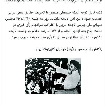
آوریل ۱۹۶۱م. (۲۹ فروردین ۱۳۴۰) به امضا رسیده است برخوردار نماید.
نکته قابل توجه اینکه حسنعلی منصور با تحریف حقایق سعی در بی
اهمیت جلوه دادن این لایحه داشت. روز سه شنبه ۲۱/۷/۱۳۴۲ مجلس
شورای ملی بررسی لایحه مزبور را آغاز کرد سرانجام رأی گیری در
ساعت پنج بعد ازظهر انجام و از ۱۳۶ نماینده حاضر در جلسه، لایحه
مذکور با ۷۴ رأی موافق در مقابل ۶۱ رأی مخالف به تصویب رسید.
واکنش امام خمینی (ره ) در برابر کاپیتولاسیون