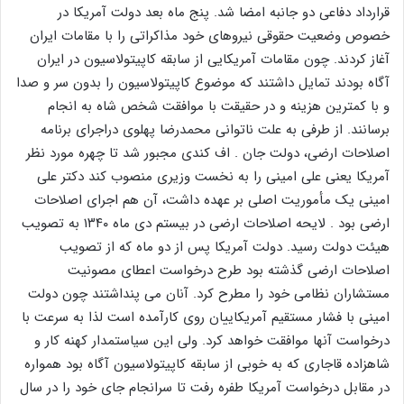
قرارداد دفاعی دو جانبه امضا شد. پنج ماه بعد دولت آمریکا در
خصوص وضعیت حقوقی نیروهای خود مذاکراتی را با مقامات ایران
آغاز کردند. چون مقامات آمریکایی از سابقه کاپیتولاسیون در ایران
آگاه بودند تمایل داشتند که موضوع کاپیتولاسیون را بدون سر و صدا
و با کمترین هزینه و در حقیقت با موافقت شخص شاه به انجام
برسانند. از طرفی به علت ناتوانی محمدرضا پهلوی دراجرای برنامه
اصلاحات ارضی، دولت جان . اف کندی مجبور شد تا چهره مورد نظر
آمریکا یعنی علی امینی را به نخست وزیری منصوب کند دکتر علی
امینی یک مأموریت اصلی بر عهده داشت، آن هم اجرای اصلاحات
ارضی بود . لایحه اصلاحات ارضی در بیستم دی ماه ۱۳۴۰ به تصویب
هیئت دولت رسید. دولت آمریکا پس از دو ماه که از تصویب
اصلاحات ارضی گذشته بود طرح درخواست اعطای مصونیت
مستشاران نظامی خود را مطرح کرد. آنان می پنداشتند چون دولت
امینی با فشار مستقیم آمریکاییان روی کارآمده است لذا به سرعت با
درخواست آنها موافقت خواهد کرد. ولی این سیاستمدار کهنه کار و
شاهزاده قاجاری که به خوبی از سابقه کاپیتولاسیون آگاه بود همواره
در مقابل درخواست آمریکا طفره رفت تا سرانجام جای خود را در سال