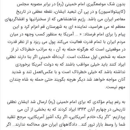
بدون شک موضعگیری امام خمینی (ره) در برابر مصوبه مجلس
(کاپیتولاسیون) و در پی آن تبعید ایشان، نقطه عطفی در تاریخ
معاصر ایران می باشد. رژیم شاهنشاهی که از سخنرانیها و افشاگریهای
معظم له می هراسید، نماینده ای به شهرستان قم اعزام کرد و این
پیام را برای امام فرستاد: « … آمریکا به منظور کسب وجهه در میان
مردم ایران با تمام قدرت فعالیت می‌کند پول می ریزد و از نظر قدرت
در موقعیتی است که هرگونه حمله به آن ، به مراتب خطرناک تر از
حمله به شخص اول مملکت است. آیت‌الله خمینی اگر بنا دارند نطقی
ایراد کنند باید خیلی مواظب باشند که به دولت آمریکا برخوردی
نداشته باشد که خیلی خطرناک است و با عکس‌العمل تند و شدید
آنان مواجه خواهد شد دیگر هرچه بگویند حتی حمله به شاه چندان
مهم نیست.
به رغم پیام مؤکدی که برای امام خمینی (ره) ارسال شد ایشان نطقی
تاریخی در چهارم آبان ۱۳۴۳ ایراد کردند که به بخشی از آن می
پردازیم: “اگر یک خادم آمریکایی، اگر یک آشپز آمریکایی، مرجع تقلید
شما را وسط بازار ترور کند… دادگاههای ایران حق محاکمه ندارند… اگر