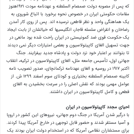
که پس از مصوبه دولت صمصام السلطنه و عهدنامه مودت ۱۹۲۱هنوز
مقامات حکومتی ایران در خصوص نحوه برخورد با اتباع شوروی به
یک هماهنگی واحد و نظر قاطعی نرسیده اند. پس از روی کار آمدن
رضاخان و انقراض سلسله قاجار، انگلیسیها که خیالشان از بابت ایجاد
یک حکومت قوی ضد کمونیستی در ایران راحت شده بود مانعی در
جهت تسهیل الغای کاپیتولاسیون و بعضی امتیازات دیگر نمی دیدند
تا بتوانند بر اعتبار خود نزد دولت و پادشاه جدید بیفزایند. جنگ
جهانی اول، تأسیس جامعه ملل، الغای کاپیتولاسیون در ترکیه، انقلاب
اکتبر ۱۹۱۷ در روسیه و الغای عهدنامه ترکمانچای، صدور تصویب نامه
کابینه صمصام السلطنه بختیاری و کودتای سوم اسفند ۱۲۹۹ ش. از
عوامل مهمی بودند که نقش اصلی را در سرعت بخشیدن به الغای
قطعی و کامل کاپیتولاسیون در ایران داشتند.
احیای مجدد کاپیتولاسیون در ایران
با درگیر شدن آمریکا در جنگ دوم جهانی، نیروهای این کشور در اروپا
و آسیا مستقر شدند و حضور قابل توجهی در خارج آمریکا پیدا کردند.
برای مستشاران نظامی آمریکا که در استخدام دولت ایران بودند یک