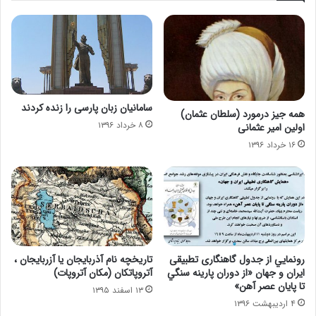
سامانیان زبان پارسی را زنده كردند
همه جیز درمورد (سلطان عثمان)
۸ خرداد ۱۳۹۶
اولین امیر عثمانی
۱۶ خرداد ۱۳۹۶
رونمايي از جدول گاهنگاری تطبيقی
تاریخچه نام آذربایجان یا آزربایجان ،
ايران و جهان «از دوران پارينه سنگي
آتروپاتکان (مکان آتروپات)
تا پايان عصر آهن»
۱۳ اسفند ۱۳۹۵
۴ اردیبهشت ۱۳۹۶