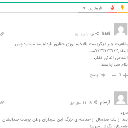
تازه‌ترین
hani
5 سال قبل
واقعیت چیز دیگریست بالاخره روزی حقایق افردا،برملا میشود،پس
اینقدر؟؟؟؟؟؟؟؟؟؟،،،،،
التماس اندکی تفکر،
بنام سردار،اسعد
پاسخ
0
آرسام
11 سال قبل
درود
بعد از یک صدسال از حماسه ی بزرگ این سرداران وطن پرست صدایشان
همچنان بگوش میرسد