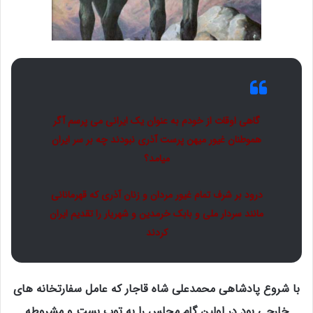
گاهی اوقات از خودم به عنوان یک ایرانی می پرسم آگر
هموطنان غیور میهن پرست آذری نبودند چه بر سر ایران
میامد؟
درود بر شرف تمام غیور مردان و زنان آذری که قهرمانانی
مانند سردار ملی و بابک خرمدین و شهریار را تقدیم ایران
کردند
با شروع پادشاهی محمدعلی شاه قاجار که عامل سفارتخانه های
خارجی بود در اولین گام مجلس را به توپ بست و مشروطه