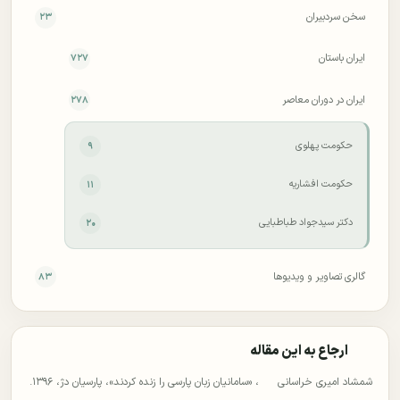
سخن سردبیران
۲۳
ایران باستان
۷۲۷
ایران در دوران معاصر
۲۷۸
حکومت پهلوی
۹
حکومت افشاریه
۱۱
دکتر سید‌جواد طباطبایی
۲۰
گالری تصاویر و ویدیوها
۸۳
ارجاع به این مقاله
شمشاد امیری خراسانی
، «سامانیان زبان پارسی را زنده كردند»، پارسیان دژ، ۱۳۹۶.