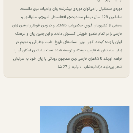
دوره‌ی سامانیان را می‌توان دوره‌ی پیشرفت زبان وادبیات دری دانست،
سامانیان 128 سال برتمام محدوده‌ی افغانستان امروزی، ماورالنهر و
بخشی از کشورهای فارس حکمروایی داشتند و در زمان فرمانروای‌شان زبان
فارسی را در تمام قلمرو خویش گسترش دادند و این‌چنین زبان و فرهنگ
ایران را زنده كردند. كهن ترین نسك‌های تاریخ، طب، جغرافی و نجوم در
زمان سامانیان به فارسی نوشته و ترجمه شده است.سامانیان امکان آن را
فراهم آوردند تا شاعران فارسی زبان همچون رودکی با زبان خود به سرایش
شعر بپردازند.درکتاب«لباب الالباب» از 27 شا