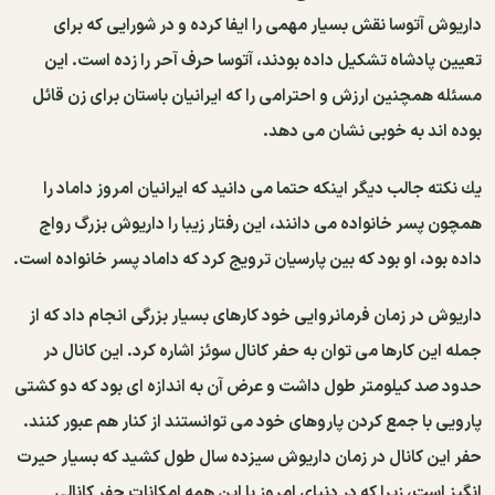
داریوش آتوسا نقش بسیار مهمی را ایفا كرده و در شورایی كه برای
تعیین پادشاه تشكیل داده بودند، آتوسا حرف آحر را زده است. این
مسئله همچنین ارزش و احترامی را كه ایرانیان باستان برای زن قائل
بوده اند به خوبی نشان می دهد.
یك نكته جالب دیگر اینكه حتما می دانید كه ایرانیان امروز داماد را
همچون پسر خانواده می دانند، این رفتار زیبا را داریوش بزرگ رواج
داده بود، او بود كه بین پارسیان ترویج كرد كه داماد پسر خانواده است.
داریوش در زمان فرمانروایی خود كارهای بسیار بزرگی انجام داد كه از
جمله این كارها می توان به حفر كانال سوئز اشاره كرد. این كانال در
حدود صد كیلومتر طول داشت و عرض آن به اندازه ای بود كه دو كشتی
پارویی با جمع كردن پاروهای خود می توانستند از كنار هم عبور كنند.
حفر این كانال در زمان داریوش سیزده سال طول كشید كه بسیار حیرت
انگیز است، زیرا كه در دنیای امروز با این همه امكانات حفر كانالی