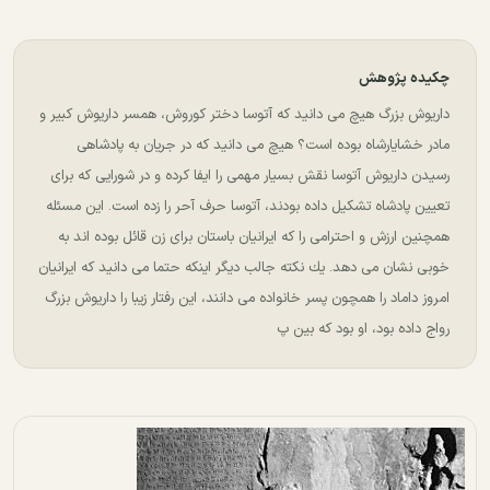
چکیده پژوهش
داریوش بزرگ هیچ می دانید كه آتوسا دختر كوروش، همسر داریوش كبیر و
مادر خشایارشاه بوده است؟ هیچ می دانید كه در جریان به پادشاهی
رسیدن داریوش آتوسا نقش بسیار مهمی را ایفا كرده و در شورایی كه برای
تعیین پادشاه تشكیل داده بودند، آتوسا حرف آحر را زده است. این مسئله
همچنین ارزش و احترامی را كه ایرانیان باستان برای زن قائل بوده اند به
خوبی نشان می دهد. یك نكته جالب دیگر اینكه حتما می دانید كه ایرانیان
امروز داماد را همچون پسر خانواده می دانند، این رفتار زیبا را داریوش بزرگ
رواج داده بود، او بود كه بین پ