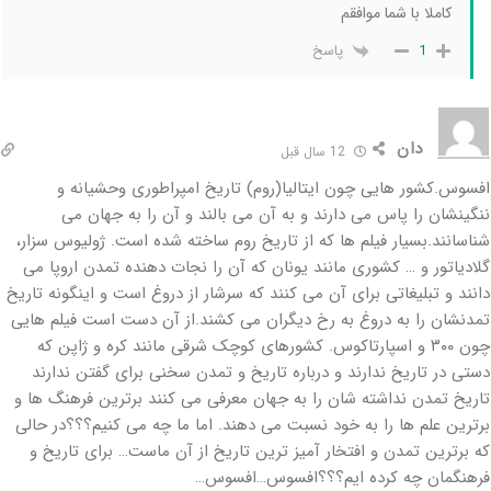
کاملا با شما موافقم
پاسخ
1
دان
12 سال قبل
افسوس.کشور هایی چون ایتالیا(روم) تاریخ امپراطوری وحشیانه و
ننگینشان را پاس می دارند و به آن می بالند و آن را به جهان می
شناسانند.بسیار فیلم ها که از تاریخ روم ساخته شده است. ژولیوس سزار،
گلادیاتور و … کشوری مانند یونان که آن را نجات دهنده تمدن اروپا می
دانند و تبلیغاتی برای آن می کنند که سرشار از دروغ است و اینگونه تاریخ
تمدنشان را به دروغ به رخ دیگران می کشند.از آن دست است فیلم هایی
چون ۳۰۰ و اسپارتاکوس. کشورهای کوچک شرقی مانند کره و ژاپن که
دستی در تاریخ ندارند و درباره تاریخ و تمدن سخنی برای گفتن ندارند
تاریخ تمدن نداشته شان را به جهان معرفی می کنند برترین فرهنگ ها و
برترین علم ها را به خود نسبت می دهند. اما ما چه می کنیم؟؟؟در حالی
که برترین تمدن و افتخار آمیز ترین تاریخ از آن ماست… برای تاریخ و
فرهنگمان چه کرده ایم؟؟؟افسوس…افسوس…