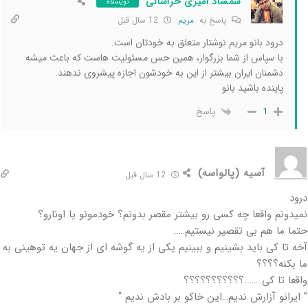
شمشاد امیری خراسانی
نویسنده
پاسخ به
مریم
12 سال قبل
درود بانو مریم نوشتار متعلق به خودتان است.
با سپاس از شما بزرگوار، همین حس مسئولیت هاست که باعث میشه
دشمنان ایران بیشتر از این به خودشون اجازه پیشروی ندهند.
پاینده باشید بانو
پاسخ
1
آسیه (پالواسه)
12 سال قبل
درود
نمیدونم واقعا چه کسی رو بیشتر مقصر بدونم؟ خودمونو یا اونارو؟
حتما ما هم بی تقصیر نیستیم…..
آخه تا کی باید بشینیم و ببینیم یکی از یه گوشه ای از جهان یه توهینی به
ما بکنه؟؟؟؟
واقعا تا کی……..؟؟؟؟؟؟؟؟؟؟؟
” ایرانو آزارش ندیم…این خاکو بر بادش ندیم “