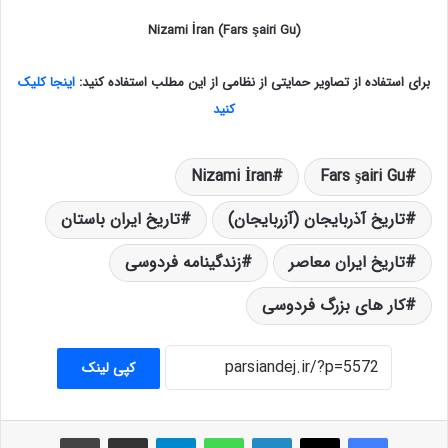
(Nizami İran (Fars şairi Gu
برای استفاده از تصاویر حمایتی از نظامی از این مطلب استفاده کنید:
اینجا کلیک
کنید
Nizami İran
Fars şairi Gu
تاریخ آذربایجان (آزربایجان)
تاریخ ایران باستان
تاریخ ایران معاصر
زندگینامه فردوسی
کار های بزرگ فردوسی
کپی لینک
فیس بوک
X
لینکدین
واتس آپ
تلگرام
اشتراک گذاری از طریق ایمیل
چاپ