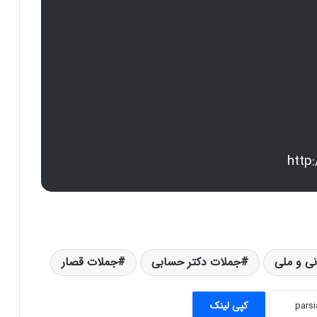
http
ی و ملی
جملات دکتر حسابی
جملات قصار
شاه اسماعیل ٬ حکومت صفویه ٬ هویت ملی
ایرانی
کپی لینک