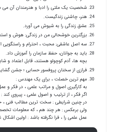
شخصیت یک ملتی را ادبا و هنرمندان آن می س
هنر، چاشنی زندگیست.
عشق زندگی را به شیوش می آورد.
بزرگترین خوشحالی من در زندگی: هوش و استعد
سه اصل عاشقی: محبت ، احترام و راستگویی 
باید به جوانان، حفظ سازمان را آموزش داد.
بچه ها، آدم کوچولو هستند، قابل اعتماد و شای
فرازی از سخنان پروفسور حسابی ؛ جشن گشایش دانشکد
مهم ترین خصلت ، برای یک مهندس :
به کارگیری اصول و مراتب علمی ، در فکر و عم
اگر فکر ، از ترتیب و اصول علمی ، پیروی کند 
در چنین شرایطی : سخت ترین مطالب فنی ، ح
ولی برعکس : هر چند هم ، که معلومات تخصصی ف
عمل علمی را ، فرا نگرفته باشد : اولین اشکال 