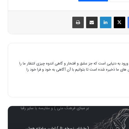
(پان ها)وپان ترک ها (جدایی طلبان ترک)
فیس بوک
X
لینکدین
اشتراک گذاری از طریق ایمیل
چاپ
خداوند الموت (حسن صباح) رهبر گروه
حشاشین
علت وقوع جنگ چالدران
رود به دنیایی است که جز عشق و افتخار و گاهی اندوه چیزی انتظار ما را
های ما ذخیره شده است تا بتوانیم با آن آگاهی به خود و فرا خود را
شاه درفرهنگ ایرانی و هخامنشی
تولید عکس با هوش مصنوعی ایرانی شهرزاد (
بر مبنای فرهنگ ملی ) و مقایسه با سایر رقبا
(رخشای نسخه زال) اولین سامانه هوش