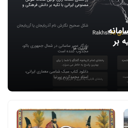
مصنوعی ایرانی با تکیه بر دانش فرهنگی و
ملی ایرانیان
شکل صحیح نگارش نام آذربایجان یا آزربایجان
امانه
 بر
یادگار عصر ساسانی در شمال جمهوری باکو،
ن
مجذوب کننده است
دانلود کتاب سبک شناسی معماری ایرانی،
استاد محمدکریم پیرنیا
شاه اسماعیل ٬ حکومت صفویه ٬ هویت ملی
ایرانی
(پان ها)وپان ترک ها (جدایی طلبان ترک)