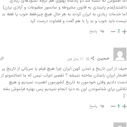
اما افسوس که کشته شد.دو پادشاه پهلوی هم گرچه کمبودهای زیادی
داشتند(عدم پایبندی به قانون مشروطه و سانسور مطبوعات و آزادی بیان)
اما خدمات زیادی به ایران کردند.به هر حال هیچ چیز،فقط خوب یا فقط بد
نیست.باید خوب و بد را با هم گفت و قضاوت درست کرد…
پاسخ
2
حسین
11 سال قبل
حیف از این تاریخ و تمدن کهن ایران چرا هیچ فیلم یا سریالی از تاریخ پر
افتخار ایران باستان ساخته نمیشه ؟ تقصیر اعراب نیس که ما اصالتمونو از
دست دادیم وقتی خودمون به تاریخ کشورمون اهمیت نمیدیم و هیچ
تلاشی برای شناسوندن اون به دنیا انجام نمیدیم پس بهتره فراموش بشه
:'(
پاسخ
6