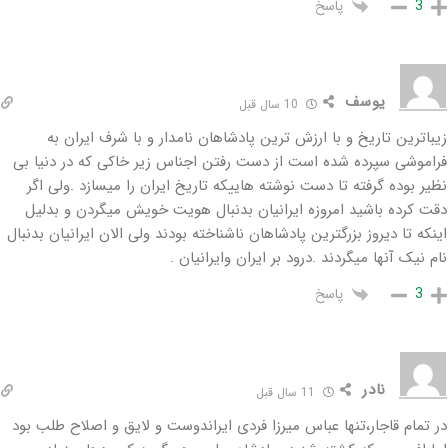
پاسخ
3
یوسف
10 سال قبل
زیباترین تاریخ و با ارزش ترین پادشاهان نامدار و با شرف ایران به
فراموشی سپرده شده است از دست رفتن اجناس زیر خاکی که در دنیا بی
نظیر بوده گرفته تا دست نوشته هاییکه تاریخ ایران را میسازد .ولی اگر
دقت کرده باشید امروزه ایرانیان بدنبال هویت خویش میگردن و بدلیل
اینکه تا دیروز بزرگترین پادشاهان ناشناخته بودند ولی الان ایرانیان بدنبال
نام نیک آنها میگردند .درود بر ایران وایرانیان .
پاسخ
3
نادر
11 سال قبل
در تمام قاجار،تنها عباس میرزا فردی ایراندوست و لایق و اصلاح طلب بود