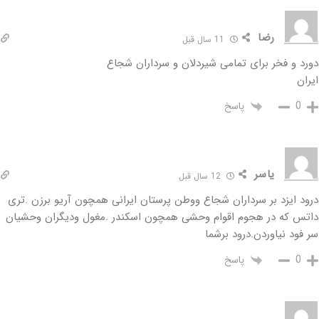
رضا
11 سال قبل
دورد و فخر برای تمامی شیردلان و سرداران شجاع
ایران
پاسخ
0
یاسر
12 سال قبل
درود ایزد بر سرداران شجاع ووطن پرستان ایرانی همچون آریو برزن .تری
داتس که در هجوم اقوام وحشی همچون اسکندر .مغول ودیگران وحشیان
سر فود نیاوردن.درود برشما
پاسخ
0