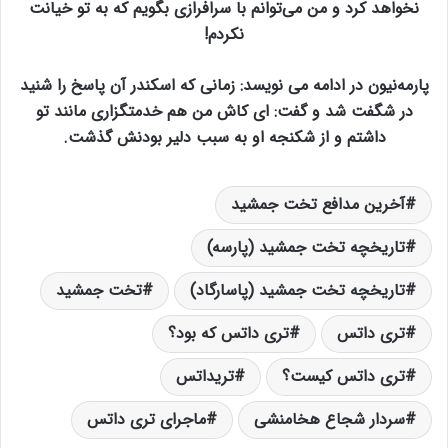
نخواهد كرد و من می‌توانم با سرافرازی بگويم كه به تو خيانت
نكردم!
پارمه‌نيون در ادامه می نويسد: زمانی كه اسكندر آن پاسخ را شنيد
در شگفت شد و گفت: ای كاش من هم خدمتگزاری مانند تو
داشتم و از شكنجه او به سبب دلير بودنش گذشت.
آخرین مدافع تخت جمشید
تاریخچه تخت جمشید (پارسه)
تاریخچه تخت جمشید (پاسارگاد)
تخت جمشید
تری‌ داتس
تری داتس که بود؟
تری داتس کیست؟
تریداتس
سردار شجاع هخامنشی
ماجرای تری داتس