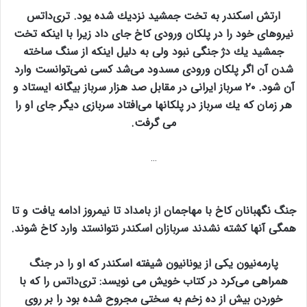
ارتش اسكندر به تخت جمشيد نزديك شده يود. تری‌داتس
نيروهای خود را در پلكان ورودی كاخ جای داد زيرا با اينكه تخت
جمشيد يك دژ جنگی نبود ولی به دليل اينكه از سنگ ساخته
شدن آن اگر پلكان ورودی مسدود می‌شد كسی نمی‌توانست وارد
آن شود. ۲۰ سرباز ايرانی در مقابل صد هزار سرباز بيگانه ايستاد و
هر زمان كه يك سرباز در پلكانها می‌افتاد سربازی ديگر جای او را
می گرفت.
…
جنگ نگهبانان كاخ با مهاجمان از بامداد تا نيمروز ادامه يافت و تا
همگی آنها كشته نشدند سربازان اسكندر نتوانستد وارد كاخ شوند.
پارمه‌نيون يكی از يونانيون شيفته اسكندر كه او را در جنگ
همراهی می‌كرد در كتاب خويش می نويسد: تری‌داتس را كه با
خوردن بيش از ده زخم به سختی مجروح شده بود را بر روی