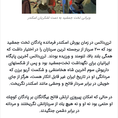
ویرانی تخت جمشید به دست لشکریان اسکندر
تری‌داتس
در زمان يورش اسكندر فرمانده پادگان تخت جمشيد
بود كه ۲۰۰ سرباز از برجسته ترين سربازان را در اختيار داشت كه
همگی بلند بالا، تنومند و ورزيده بودند. تری‌داتس آخرين پايگاه
ايرانيان برای نگهداشت تخت‌جمشيد بود و پس از شكستهای
داريوش سوم آخرين شاه هخامنشی و شكست آريو برزن كه
مردانگی او در تاريخ ايران غير قابل انكار هست، هرگز از جای
خويش در برابر سردار فاتح و وحشی مانند اسكندر نگريخت.
در حالی كه امكان پيروزی ارتش فاتح بيگانگان بر پادگان كوچك
او حتمی بود نه او و نه هيچ يك از سربازانش نگريختند و مردانه
در برابر دشمن جنگيدند.