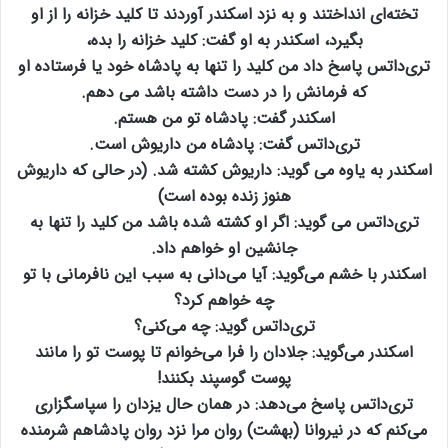
تخته‌ای انداختند و به نزد اسكندر آوردند تا كليد خزانه را از او
بگيرد، اسكندر به او گفت: كليد خزانه را بده،
تری‌داتس پاسخ داد من كليد را تنها به پادشاه خود يا فرستاده او
كه فرمانش را در دست داشته باشد می دهم.
اسكندر گفت: پادشاه تو من هستم.
تری‌داتس گفت: پادشاه من داريوش است.
اسكندر به ياوه می گويد: داريوش كشته شد. (در حالی كه داريوش
هنوز زنده بوده است)
تری‌داتس می گويد: اگر او كشته شده باشد من كليد را تنها به
جانشين او خواهم داد.
اسكندر با خشم می‌گويد: آيا می‌دانی به سبب اين نافرمانی با تو
چه خواهم كرد؟
تری‌داتس گويد: چه می‌كنی؟
اسكندر می‌گويد: جلادان را فرا می‌خوانم تا پوست تو را مانند
پوست گوسپند بكنند!
تری‌داتس پاسخ می‌دهد: در همان حال يزدان را سپاسگزاری
می‌كنم كه در نيروانا (بهشت) روان مرا نزد روان پادشاهم شرمنده